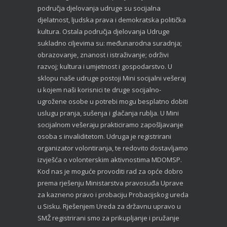
područja djelovanja udruge su socijalna
djelatnost, ljudska prava i demokratska politička
kultura. Ostala područja djelovanja Udruge
sukladno ciljevima su: međunarodna suradnja;
obrazovanje, znanost i istraživanje; održivi
razvoj; kultura i umjetnost i gospodarstvo. U
sklopu naše udruge postoji Mini socijalni vešeraj
u kojem naši korisnici te druge socijalno-
ugrožene osobe u potrebi mogu besplatno dobiti
uslugu pranja, sušenja i glačanja rublja. U Mini
socijalnom vešeraju prakticiramo zapošljavanje
osoba s invaliditetom. Udruga je registrirani
organizator volontiranja, te redovito dostavljamo
izvješća o volonterskim aktivnostima MDOMSP.
Kod nas je moguće provoditi rad za opće dobro
prema rješenju Ministarstva pravosuđa Uprave
za kazneno pravo i probaciju Probacijskog ureda
u Sisku. Rješenjem Ureda za državnu upravo u
SMŽ registrirani smo za prikupljanje i pružanje