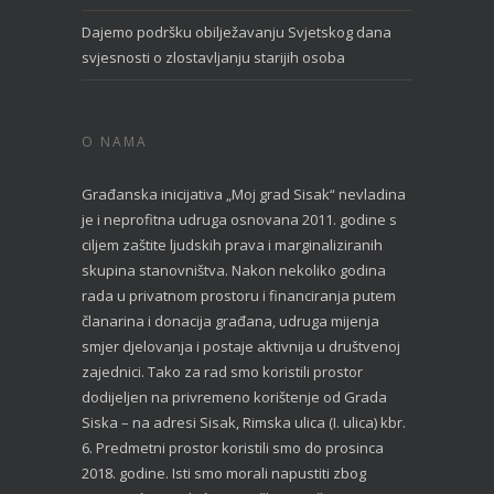
Dajemo podršku obilježavanju Svjetskog dana
svjesnosti o zlostavljanju starijih osoba
O NAMA
Građanska inicijativa „Moj grad Sisak“ nevladina
je i neprofitna udruga osnovana 2011. godine s
ciljem zaštite ljudskih prava i marginaliziranih
skupina stanovništva. Nakon nekoliko godina
rada u privatnom prostoru i financiranja putem
članarina i donacija građana, udruga mijenja
smjer djelovanja i postaje aktivnija u društvenoj
zajednici. Tako za rad smo koristili prostor
dodijeljen na privremeno korištenje od Grada
Siska – na adresi Sisak, Rimska ulica (I. ulica) kbr.
6. Predmetni prostor koristili smo do prosinca
2018. godine. Isti smo morali napustiti zbog