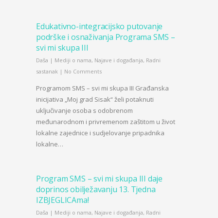
Edukativno-integracijsko putovanje
podrške i osnaživanja Programa SMS –
svi mi skupa III
Daša
|
Mediji o nama
,
Najave i događanja
,
Radni
sastanak
|
No Comments
Programom SMS – svi mi skupa III Građanska
inicijativa „Moj grad Sisak“ želi potaknuti
uključivanje osoba s odobrenom
međunarodnom i privremenom zaštitom u život
lokalne zajednice i sudjelovanje pripadnika
lokalne…
Program SMS – svi mi skupa III daje
doprinos obilježavanju 13. Tjedna
IZBJEGLICAma!
Daša
|
Mediji o nama
,
Najave i događanja
,
Radni