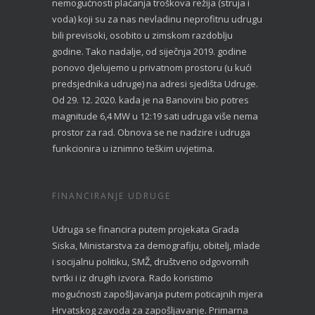
nemogućnosti plaćanja troškova režija (struja i
voda) koji su za nas nevladinu neprofitnu udrugu
bili previsoki, osobito u zimskom razdoblju
godine. Tako nadalje, od siječnja 2019. godine
ponovo djelujemo u privatnom prostoru (u kući
predsjednika udruge) na adresi sjedišta Udruge.
Od 29. 12. 2020. kada je na Banovini bio potres
magnitude 6,4 MW u 12:19 sati udruga više nema
prostor za rad. Obnova se ne nadzire i udruga
funkcionira u iznimno teškim uvjetima.
FINANCIRANJE UDRUGE
Udruga se financira putem projekata Grada
Siska, Ministarstva za demografiju, obitelj, mlade
i socijalnu politiku, SMŽ, društveno odgovornih
tvrtki i iz drugih izvora. Rado koristimo
mogućnosti zapošljavanja putem poticajnih mjera
Hrvatskog zavoda za zapošljavanje. Primarna