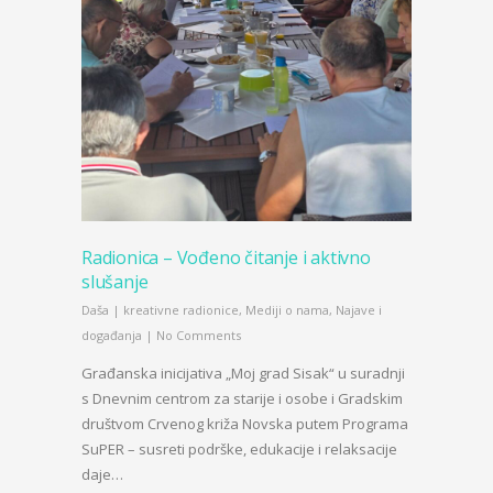
Radionica – Vođeno čitanje i aktivno
slušanje
Daša
|
kreativne radionice
,
Mediji o nama
,
Najave i
događanja
|
No Comments
Građanska inicijativa „Moj grad Sisak“ u suradnji
s Dnevnim centrom za starije i osobe i Gradskim
društvom Crvenog križa Novska putem Programa
SuPER – susreti podrške, edukacije i relaksacije
daje…