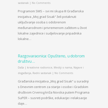
sastanak
|
No Comments
Programom SMS – svi mi skupa III Građanska
inicijativa „Moj grad Sisak“ želi potaknuti
uključivanje osoba s odobrenom
međunarodnom i privremenom zaštitom u život
lokalne zajednice i sudjelovanje pripadnika
lokalne…
Razgovaraonica: Opušteno, u dobrom
društvu …
Daša
|
kreativne radionice
,
Mediji o nama
,
Najave i
događanja
,
Radni sastanak
|
No Comments
Građanska inicijativa „Moj grad Sisak“ u suradnji
s Dnevnim centrom za starije i osobe i Gradskim
društvom Crvenog križa Novska putem Programa
SuPER – susreti podrške, edukacije i relaksacije
daje…