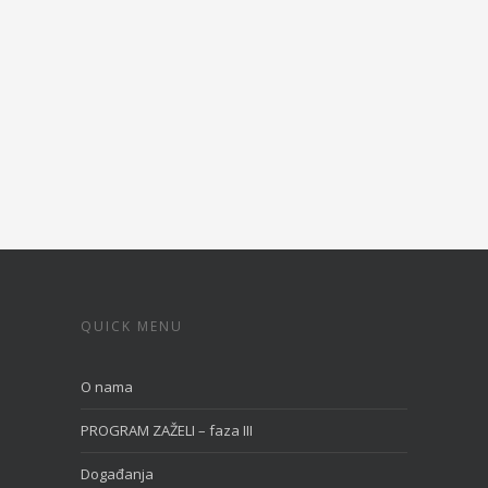
QUICK MENU
O nama
PROGRAM ZAŽELI – faza III
Događanja