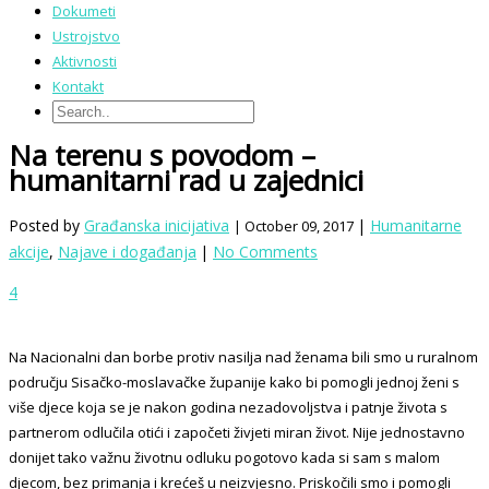
Dokumeti
Ustrojstvo
Aktivnosti
Kontakt
Na terenu s povodom –
humanitarni rad u zajednici
Posted by
Građanska inicijativa
|
Humanitarne
| October 09, 2017
akcije
,
Najave i događanja
|
No Comments
4
Na Nacionalni dan borbe protiv nasilja nad ženama bili smo u ruralnom
području Sisačko-moslavačke županije kako bi pomogli jednoj ženi s
više djece koja se je nakon godina nezadovoljstva i patnje života s
partnerom odlučila otići i započeti živjeti miran život. Nije jednostavno
donijet tako važnu životnu odluku pogotovo kada si sam s malom
djecom, bez primanja i krećeš u neizvjesno. Priskočili smo i pomogli