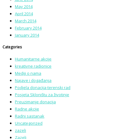
May 2014
April 2014
March 2014
February 2014
January 2014
Categories
Humanitarne akcije
kreativne radionice
Mediji o nama
Najave i događanja
Podjela donacija-terenski rad
Posjeta Skloništu za životinje
Preuzimanje donacija
Radne akcije
Radni sastanak
Uncategorized
zazeli
Zazeli