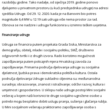
razdoblju godine. Tako nadalje, od siječnja 2019. godine ponovo
djelujemo u privatnom prostoru (u kući predsjednika udruge) na adresi
sjedišta Udruge. Od 29. 12. 2020. kada je na Banovini bio potres
magnitude 6,4 MW u 12:19 sati udruga više nema prostor za rad.
Obnova se ne nadzire i udruga funkcionira u iznimno teškim uvjetima.
Financiranje udruge
Udruga se financira putem projekata Grada Siska, Ministarstva za
demografiju, obitelj, mlade i socijalnu politiku, SMŽ, društveno
odgovornih tvrtki i iz drugih izvora. Rado koristimo mogućnosti
zapošljavanja putem poticajnih mjera Hrvatskog zavoda za
zapošljavanje. Primarna područja djelovanja udruge su socijalna
djelatnost, ljudska prava i demokratska politička kultura. Ostala
područja djelovanja Udruge sukladno ciljevima su: međunarodna
suradnja; obrazovanje, znanost i istraživanje; održivi razvoj; kultura i
umjetnost i gospodarstvo. U sklopu naše udruge postoji Mini socijalni
vešeraj u kojem naši korisnici te druge socijalno-ugrožene osobe u
potrebi mogu besplatno dobiti uslugu pranja, sušenja i glačanja rublja.
U Mini socijalnom vešeraju prakticiramo zapošljavanje osoba s