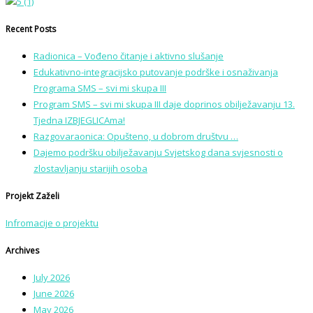
Recent Posts
Radionica – Vođeno čitanje i aktivno slušanje
Edukativno-integracijsko putovanje podrške i osnaživanja
Programa SMS – svi mi skupa III
Program SMS – svi mi skupa III daje doprinos obilježavanju 13.
Tjedna IZBJEGLICAma!
Razgovaraonica: Opušteno, u dobrom društvu …
Dajemo podršku obilježavanju Svjetskog dana svjesnosti o
zlostavljanju starijih osoba
Projekt Zaželi
Infromacije o projektu
Archives
July 2026
June 2026
May 2026