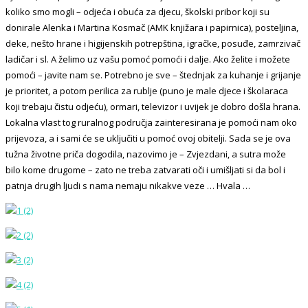
koliko smo mogli – odjeća i obuća za djecu, školski pribor koji su
donirale Alenka i Martina Kosmač (AMK knjižara i papirnica), posteljina,
deke, nešto hrane i higijenskih potrepština, igračke, posuđe, zamrzivač
ladičar i sl. A želimo uz vašu pomoć pomoći i dalje. Ako želite i možete
pomoći – javite nam se. Potrebno je sve – štednjak za kuhanje i grijanje
je prioritet, a potom perilica za rublje (puno je male djece i školaraca
koji trebaju čistu odjeću), ormari, televizor i uvijek je dobro došla hrana.
Lokalna vlast tog ruralnog područja zainteresirana je pomoći nam oko
prijevoza, a i sami će se uključiti u pomoć ovoj obitelji. Sada se je ova
tužna životne priča dogodila, nazovimo je – Zvjezdani, a sutra može
bilo kome drugome – zato ne treba zatvarati oči i umišljati si da bol i
patnja drugih ljudi s nama nemaju nikakve veze … Hvala …