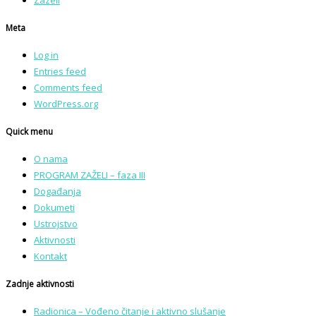
Zazeli
Meta
Log in
Entries feed
Comments feed
WordPress.org
Quick menu
O nama
PROGRAM ZAŽELI – faza III
Događanja
Dokumeti
Ustrojstvo
Aktivnosti
Kontakt
Zadnje aktivnosti
Radionica – Vođeno čitanje i aktivno slušanje