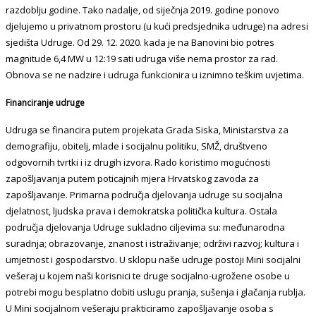
razdoblju godine. Tako nadalje, od siječnja 2019. godine ponovo
djelujemo u privatnom prostoru (u kući predsjednika udruge) na adresi
sjedišta Udruge. Od 29. 12. 2020. kada je na Banovini bio potres
magnitude 6,4 MW u 12:19 sati udruga više nema prostor za rad.
Obnova se ne nadzire i udruga funkcionira u iznimno teškim uvjetima.
Financiranje udruge
Udruga se financira putem projekata Grada Siska, Ministarstva za
demografiju, obitelj, mlade i socijalnu politiku, SMŽ, društveno
odgovornih tvrtki i iz drugih izvora. Rado koristimo mogućnosti
zapošljavanja putem poticajnih mjera Hrvatskog zavoda za
zapošljavanje. Primarna područja djelovanja udruge su socijalna
djelatnost, ljudska prava i demokratska politička kultura. Ostala
područja djelovanja Udruge sukladno ciljevima su: međunarodna
suradnja; obrazovanje, znanost i istraživanje; održivi razvoj; kultura i
umjetnost i gospodarstvo. U sklopu naše udruge postoji Mini socijalni
vešeraj u kojem naši korisnici te druge socijalno-ugrožene osobe u
potrebi mogu besplatno dobiti uslugu pranja, sušenja i glačanja rublja.
U Mini socijalnom vešeraju prakticiramo zapošljavanje osoba s