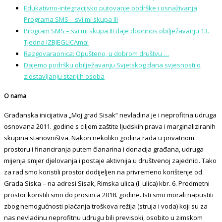
Edukativno-integracijsko putovanje podrške i osnaživanja
Programa SMS – svi mi skupa III
Program SMS – svi mi skupa III daje doprinos obilježavanju 13.
Tjedna IZBJEGLICAma!
Razgovaraonica: Opušteno, u dobrom društvu …
Dajemo podršku obilježavanju Svjetskog dana svjesnosti o
zlostavljanju starijih osoba
O nama
Građanska inicijativa „Moj grad Sisak“ nevladina je i neprofitna udruga
osnovana 2011. godine s ciljem zaštite ljudskih prava i marginaliziranih
skupina stanovništva. Nakon nekoliko godina rada u privatnom
prostoru i financiranja putem članarina i donacija građana, udruga
mijenja smjer djelovanja i postaje aktivnija u društvenoj zajednici. Tako
za rad smo koristili prostor dodijeljen na privremeno korištenje od
Grada Siska – na adresi Sisak, Rimska ulica (I. ulica) kbr. 6. Predmetni
prostor koristili smo do prosinca 2018. godine. Isti smo morali napustiti
zbog nemogućnosti plaćanja troškova režija (struja i voda) koji su za
nas nevladinu neprofitnu udrugu bili previsoki, osobito u zimskom