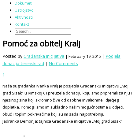
Dokumeti
Ustrojstvo
Aktivnosti
Kontakt
Pomoć za obitelj Kralj
Posted by
Građanska inicijativa
|
Podjela
| February 19, 2015
donacija-terenski rad
|
No Comments
1
Naša sugrađanka Ivanka Kralj je posjetila Građansku inicijativu „Moj
grad Sisak“ u Rimskoj 6 i preuzela donaciju koju smo pripremili za nju i
njezinog sina koji skromno žive od osobne invalidnine i dječjeg
doplatka. Pomogli smo im sukladno našim mogućnostima u odjeći,
obući i toplim pokrivačima koji su im sada najpotrebniji.
Jadranka Demonja: tajnica Građanske inicijative „Moj grad Sisak“