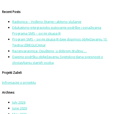
Recent Posts
Radionica – Vođeno čitanje i aktivno slušanje
Edukativno-integracijsko putovanje podrške i osnaživanja
Programa SMS – svi mi skupa III
Program SMS – svi mi skupa III daje doprinos obilježavanju 13.
Tjedna IZBJEGLICAma!
Razgovaraonica: Opušteno, u dobrom društvu …
Dajemo podršku obilježavanju Svjetskog dana svjesnosti o
zlostavljanju starijih osoba
Projekt Zaželi
Infromacije o projektu
Archives
July 2026
June 2026
May 2026