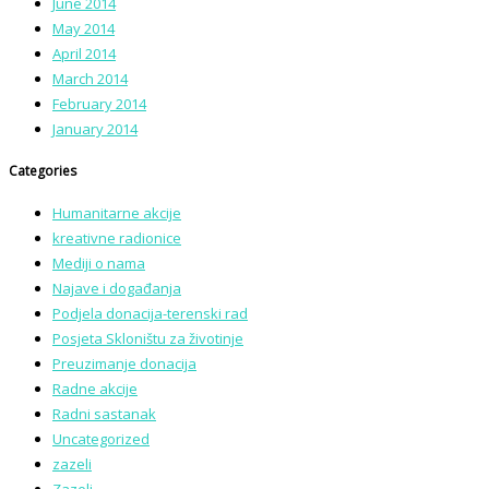
June 2014
May 2014
April 2014
March 2014
February 2014
January 2014
Categories
Humanitarne akcije
kreativne radionice
Mediji o nama
Najave i događanja
Podjela donacija-terenski rad
Posjeta Skloništu za životinje
Preuzimanje donacija
Radne akcije
Radni sastanak
Uncategorized
zazeli