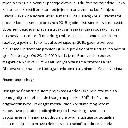
mijenja smjer djelovanja i postaje aktivnija u društvenoj zajednici. Tako
za rad smo koristili prostor dodijeljen na privremeno korištenje od
Grada Siska – na adresi Sisak, Rimska ulica (I. ulica) kbr. 6. Predmetni
prostor koristili smo do prosinca 2018. godine. Isti smo morali napustiti
zbog nemogućnosti plaćanja troškova režija (struja i voda) koji su za
nas nevladinu neprofitnu udrugu bili previsoki, osobito u zimskom
razdoblju godine. Tako nadalje, od siječnja 2019. godine ponovo
djelujemo u privatnom prostoru (u kući predsjednika udruge) na adresi
sjedišta Udruge. Od 29. 12. 2020. kada je na Banovini bio potres
magnitude 6,4 MW u 12:19 sati udruga više nema prostor za rad.
Obnova se ne nadzire i udruga funkcionira u iznimno teškim uvjetima.
Financiranje udruge
Udruga se financira putem projekata Grada Siska, Ministarstva za
demografiju, obitelj, mlade i socijalnu politiku, SMŽ, društveno
odgovornih tvrtki i iz drugih izvora. Rado koristimo mogućnosti
zapošljavanja putem poticajnih mjera Hrvatskog zavoda za
zapošljavanje. Primarna područja djelovanja udruge su socijalna
djelatnost, ljudska prava i demokratska politička kultura. Ostala