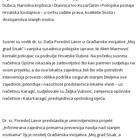
Dubica, Narodna knjižnica i čitaonica Ivo Kozarčanin i Policijska postaja
Hrvatska Kostajnica – u svrhu zaštite prava, kvalitete života i
dostojanstva starijih osoba.
Susret su vodili dr. sc. Daša Poredoš Lavor iz Građanske inicijative „Moj
grad Sisak“ i vanjska suradnica policijske uprave, te Alien Marinović
kontakt policajac za područje Hrvatske Dubice. Na početku susreta
načelnica Općine iskazala je zadovoljstvo što kao partneri sudjeluju na
ovom projektu, a da ova lokalna zajednica želi što više potrebnih
intervencija provesti i oblika podrške osigurati starijim žiteljima ove
zajednice, potvrđuje i nazočnost predstavnica lokalne vlasti – uz
načelnicu Karagić, sudjelovale su Željka Vuković, zamjenica općinske
načelnice i Kata Karagić, predsjednica općinskog vijeća.
Dr. sc. Poredoš Lavor predstavila je umirovljenicima projekt
„Informirana zajednica primarna prevencija nasilja nad starijim
osobama“ čiji je nositelj Građanska inicijativa „Moj grad Sisak, a