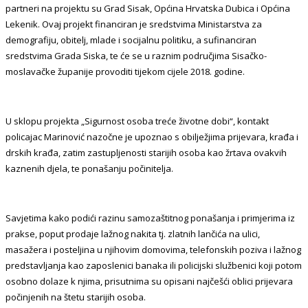
partneri na projektu su Grad Sisak, Općina Hrvatska Dubica i Općina
Lekenik. Ovaj projekt financiran je sredstvima Ministarstva za
demografiju, obitelj, mlade i socijalnu politiku, a sufinanciran
sredstvima Grada Siska, te će se u raznim područjima Sisačko-
moslavačke županije provoditi tijekom cijele 2018. godine.
U sklopu projekta „Sigurnost osoba treće životne dobi“, kontakt
policajac Marinović nazočne je upoznao s obilježjima prijevara, krađa i
drskih krađa, zatim zastupljenosti starijih osoba kao žrtava ovakvih
kaznenih djela, te ponašanju počinitelja.
Savjetima kako podići razinu samozaštitnog ponašanja i primjerima iz
prakse, poput prodaje lažnog nakita tj. zlatnih lančića na ulici,
masažera i posteljina u njihovim domovima, telefonskih poziva i lažnog
predstavljanja kao zaposlenici banaka ili policijski službenici koji potom
osobno dolaze k njima, prisutnima su opisani najčešći oblici prijevara
počinjenih na štetu starijih osoba.