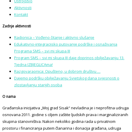
Ustrojstvo
Aktivnosti
Kontakt
Zadnje aktivnosti
Radionica – Vođeno čitanje i aktivno slušanje
Edukativno-integracijsko putovanje podrške i osnaživanja
Programa SMS – svi mi skupa III
Program SMS – svi mi skupa III daje doprinos obilježavanju 13.
Tjedna IZBJEGLICAma!
Razgovaraonica: Opušteno, u dobrom društvu …
Dajemo podršku obilježavanju Svjetskog dana svjesnosti o
zlostavljanju starijih osoba
O nama
Građanska inicijativa „Moj grad Sisak“ nevladina je i neprofitna udruga
osnovana 2011. godine s ciljem zaštite ljudskih prava i marginaliziranih
skupina stanovništva. Nakon nekoliko godina rada u privatnom
prostoru i financiranja putem članarina i donacija građana, udruga