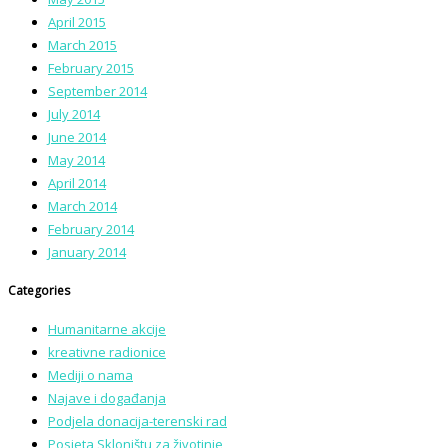
April 2015
March 2015
February 2015
September 2014
July 2014
June 2014
May 2014
April 2014
March 2014
February 2014
January 2014
Categories
Humanitarne akcije
kreativne radionice
Mediji o nama
Najave i događanja
Podjela donacija-terenski rad
Posjeta Skloništu za životinje