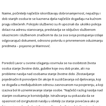
Naime, počinitelji najčešće iskorištavaju dobronamjernost, nepažnju i
dob starijih osoba te se kaznena djela najčešće događaju na kućnom
pragu oštećenih. Policijski službenici su ih upoznali da ukoliko policija
dolazi na adresu stanovanja, predstavlja se isključivo službenom
iskaznicom i službenom značkom te da za sva svoja postupanja izdaje
odgovarajući dokument, odnosno potvrdu o privremenom oduzimanju
predmeta – pojasnio je Marinović.
Poredoš Lavor u svome izlaganju osvrnula se na osobitosti života
osoba starije životne dobi, gubitke koje ovu dob prate, ali i na
probleme nasilja nad osobama starije životne dobi. Zlostavljanje
pojedinačni ili ponovljeni čin akcije ili suzdržavanja od djelovanja, koji
se događa u međuljudskom odnosu zasnovanom na povjerenju, a koji
izaziva bol ili uznemiravanje starije osobe. “Najčešći razlog nasilja nad
starijim osobama je koristoljublje. Istraživanja su pokazala da se
opasnost od izvrgnutosti nasilju u obitelji za starije povećava ako je