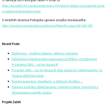
http://portal53.hr/razgovaraonica-u-hrvatskoj-dubici-za-sigurniji-zivot-
u-sadasnjosti-buducnosti/
S mrežnih stranica Policijske uprave sisačko-moslavačke:
http://sisacko-moslavacka.policija.hr/MainPu.aspx?id=281128
Recent Posts
Radionica – Vođeno čitanje i aktivno slušanje
Edukativno-integracijsko putovanje podrške i osnaživanja
Programa SMS – svi mi skupa III
Program SMS – svi mi skupa III daje doprinos obilježavanju 13.
Tjedna IZBJEGLICAma!
Razgovaraonica: Opušteno, u dobrom društvu …
Dajemo podršku obilježavanju Svjetskog dana svjesnosti o
zlostavljanju starijih osoba
Projekt Zaželi