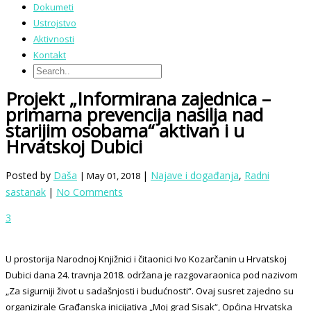
Dokumeti
Ustrojstvo
Aktivnosti
Kontakt
Projekt „Informirana zajednica –
primarna prevencija nasilja nad
starijim osobama“ aktivan i u
Hrvatskoj Dubici
Posted by
Daša
|
Najave i događanja
,
Radni
| May 01, 2018
sastanak
|
No Comments
3
U prostorija Narodnoj Knjižnici i čitaonici Ivo Kozarčanin u Hrvatskoj
Dubici dana 24. travnja 2018. održana je razgovaraonica pod nazivom
„Za sigurniji život u sadašnjosti i budućnosti“. Ovaj susret zajedno su
organizirale Građanska inicijativa „Moj grad Sisak“, Općina Hrvatska