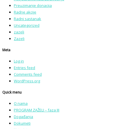
Preuzimanje donacija
Radne akcije
Radni sastanak
Uncategorized
zazeli
Zazeli
Meta
Log in
Entries feed
Comments feed
WordPress.org
Quick menu
O nama
PROGRAM ZAŽELI – faza III
Događanja
Dokumeti