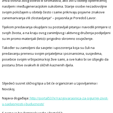
žrtva ovisna zbog bolesti ili siromaštva, ako živi u obitelji opterećenoj
nasiljem i međugeneracijskim sukobima. Starije osobe nezadovoljne
svojim položajem u obitelji često i same prikrivaju pojavne znakove
zanemarivanja i/ili zlostavljanja“ – pojasnila je Poredoš Lavor.
Tijekom predavanja okupljeni su postavljali pitanja i navodili primjere iz
svojih života, a na kraju ovog zanimljivog i aktivnog druženja podijeljeni
su im promo-materijali (letci) i prigodno skromno osvježenje.
Također su zamoljeni da savjete i upozorenja koja su čuli na
predavanju prenesu svojim prijateljima i poznanicima, susjedima,
posebice svojim vršnjacima koji žive sami, a sve kako bi se izbjeglo da
postanu žrtve ovakvih ili sličnih kaznenih djela.
Slijedeći susret sličnog tipa u bit će organiziran u Lipovljanima i
Novskoj.
Najava događaja:
http://portal53.hr/razgovaraonica-za-sigurniji-zivot-
u-sadasnjosti-i-buducnosti/
S nama je bio Petrinjski radio i Portal 53: