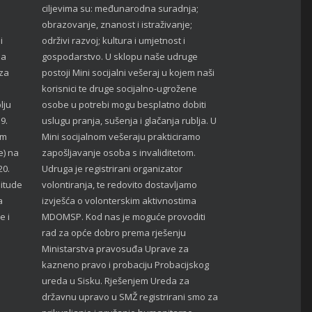
ciljevima su: međunarodna suradnja;
obrazovanje, znanost i istraživanje;
i
održivi razvoj; kultura i umjetnost i
ja
gospodarstvo. U sklopu naše udruge
 za
postoji Mini socijalni vešeraj u kojem naši
i
korisnici te druge socijalno-ugrožene
lju
osobe u potrebi mogu besplatno dobiti
9.
uslugu pranja, sušenja i glačanja rublja. U
om
Mini socijalnom vešeraju prakticiramo
e) na
zapošljavanje osoba s invaliditetom.
20.
Udruga je registrirani organizator
nitude
volontiranja, te redovito dostavljamo
a
izvješća o volonterskim aktivnostima
e i
MDOMSP. Kod nas je moguće provoditi
rad za opće dobro prema rješenju
Ministarstva pravosuđa Uprave za
kazneno pravo i probaciju Probacijskog
ureda u Sisku. Rješenjem Ureda za
državnu upravo u SMŽ registrirani smo za