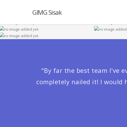
GIMG Sisak
"By far the best team I've 
completely nailed it! I woul