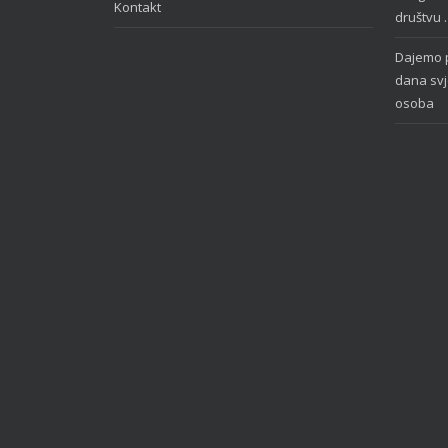
Kontakt
društvu 
Dajemo p
dana svje
osoba