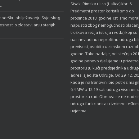
Sisak, Rimska ulica (I. ulica) kbr. 6.
…
Predmetni prostor koristili smo do
odršku obilježavanju Svjetskog
prosinca 2018. godine. Isti smo moral
snosti o zlostavljanju starijih
napustiti zbog nemogućnosti plaćan
troškova režija (struja i voda) koji su
nas nevladinu neprofitnu udrugu bil
previsoki, osobito u zimskom razdob
godine. Tako nadalje, od siječnja 201
godine ponovo djelujemo u privatn
prostoru (u kući predsjednika udrug
adresi sjedišta Udruge. Od 29. 12. 20
kada je na Banovini bio potres mag
6,4 MW u 12:19 sati udruga više nem
prostor za rad. Obnova se ne nadzir
udruga funkcionira u iznimno teškim
uvjetima.