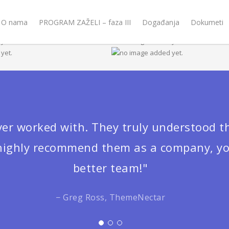
O nama
PROGRAM ZAŽELI – faza III
Događanja
Dokumeti
ever worked with. They truly understood t
d highly recommend them as a company, yo
better team!"
− Greg Ross, ThemeNectar