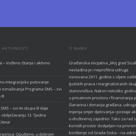
 AKTIVNOSTI
O NAMA
a – Vođeno čitanje i aktivno
Građanska inicijativa „Moj grad Sisa
nevladina je i neprofitna udruga
osnovana 2011. godine s ciljem zašti
no-integracijsko putovanje
ljudskih prava i marginaliziranih sk
i osnaživanja Programa SMS – svi
stanovništva. Nakon nekoliko godin
III
u privatnom prostoru i financiranja
članarina i donacija građana, udrug
SMS – svi mi skupa III daje
mijenja smjer djelovanja i postaje ak
 obilježavanju 13. Tjedna
u društvenoj zajednici. Tako za rad
CAma!
koristili prostor dodijeljen na privr
korištenje od Grada Siska – na adre
raonica: Opušteno, u dobrom