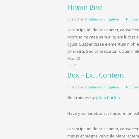
Flippin Bird
Posted by
Građanska inicijativa
|
|
No Com
Lorem ipsum dolor sit amet, consectetu
Morbi id mi vitae sem aliquam luctus. 
ligula. Suspendisse elementum nibh eu 
pharetra. Sed consectetur rutrum mal
Mar
23
0
Box – Ext. Content
Posted by
Građanska inicijativa
|
|
No Com
Illustrations by
Julian Burford
Have your sidebar stick around on ext
Lorem ipsum dolor sit amet, consectetu
metus at magna vehicula placerat tem