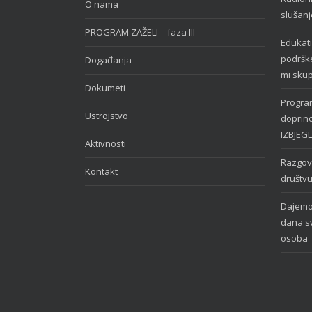
O nama
slušanj
PROGRAM ZAŽELI – faza III
Edukati
podrške
Događanja
mi skupa
Dokumeti
Program
Ustrojstvo
doprino
IZBJEG
Aktivnosti
Razgov
Kontakt
društv
Dajemo 
dana sv
osoba