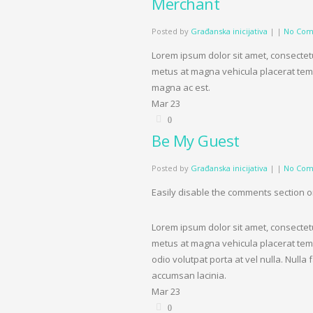
Merchant
Posted by
Građanska inicijativa
|
|
No Com
Lorem ipsum dolor sit amet, consectetu
metus at magna vehicula placerat tem
magna ac est.
Mar
23
0
Be My Guest
Posted by
Građanska inicijativa
|
|
No Com
Easily disable the comments section on
Lorem ipsum dolor sit amet, consectetu
metus at magna vehicula placerat temp
odio volutpat porta at vel nulla. Null
accumsan lacinia.
Mar
23
0