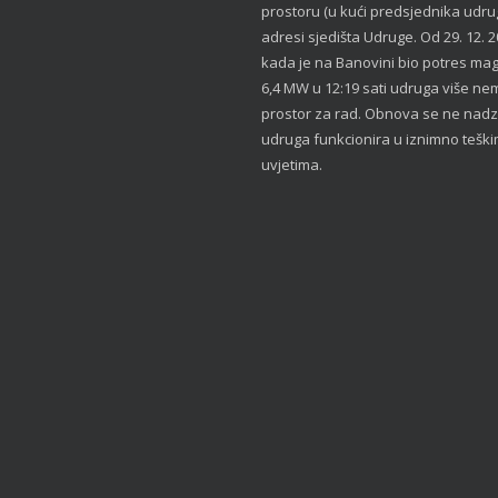
prostoru (u kući predsjednika udru
adresi sjedišta Udruge. Od 29. 12. 2
kada je na Banovini bio potres ma
6,4 MW u 12:19 sati udruga više ne
prostor za rad. Obnova se ne nadzi
udruga funkcionira u iznimno tešk
uvjetima.