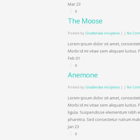
Mar
23
0
The Moose
Posted by
Građanska inicijativa
|
|
No Com
Lorem ipsum dolor sit amet, consectetu
Morbi id mi vitae sem aliquam luctus. 
Feb
01
0
Anemone
Posted by
Građanska inicijativa
|
|
No Com
Lorem ipsum dolor sit amet, consectetu
Morbi id mi vitae sem aliquam luctus. 
ligula. Suspendisse elementum nibh eu 
pharetra. Sed consectetur rutrum mal
Jan
23
0