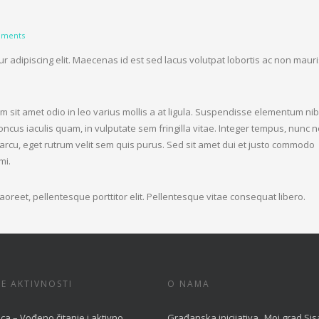
ments
r adipiscing elit. Maecenas id est sed lacus volutpat lobortis ac non mauri
m sit amet odio in leo varius mollis a at ligula. Suspendisse elementum ni
oncus iaculis quam, in vulputate sem fringilla vitae. Integer tempus, nunc 
 arcu, eget rutrum velit sem quis purus. Sed sit amet dui et justo commodo
mi.
r laoreet, pellentesque porttitor elit. Pellentesque vitae consequat libero.
E AKTIVNOSTI
O NAMA
ca – Vođeno čitanje i aktivno
Građanska inicijativa „Moj grad Sis