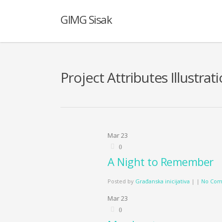
GIMG Sisak
Project Attributes Illustrat
Mar
23
0
A Night to Remember
Posted by
Građanska inicijativa
|
|
No Com
Mar
23
0