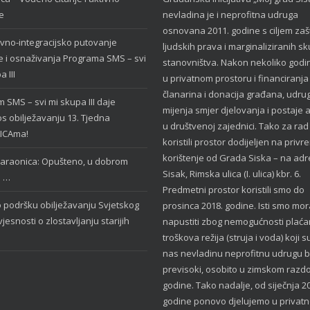
e
nevladina je i neprofitna udruga
osnovana 2011. godine s ciljem zašt
vno-integracijsko putovanje
ljudskih prava i marginaliziranih s
 i osnaživanja Programa SMS – svi
stanovništva. Nakon nekoliko godi
 III
u privatnom prostoru i financiranj
članarina i donacija građana, udru
 SMS – svi mi skupa III daje
mijenja smjer djelovanja i postaje a
s obilježavanju 13. Tjedna
u društvenoj zajednici. Tako za ra
LICAma!
koristili prostor dodijeljen na priv
korištenje od Grada Siska – na adr
araonica: Opušteno, u dobrom
Sisak, Rimska ulica (I. ulica) kbr. 6.
u …
Predmetni prostor koristili smo do
podršku obilježavanju Svjetskog
prosinca 2018. godine. Isti smo mor
jesnosti o zlostavljanju starijih
napustiti zbog nemogućnosti plaća
troškova režija (struja i voda) koji s
nas nevladinu neprofitnu udrugu bi
previsoki, osobito u zimskom razdo
godine. Tako nadalje, od siječnja 2
godine ponovo djelujemo u privat