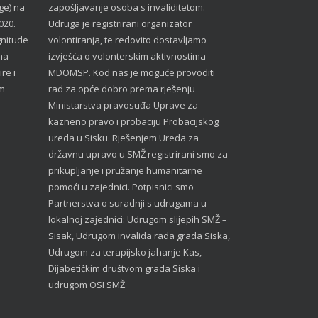
ge) na
zapošljavanje osoba s invaliditetom.
020.
Udruga je registrirani organizator
gnitude
volontiranja, te redovito dostavljamo
ma
izvješća o volonterskim aktivnostima
re i
MDOMSP. Kod nas je moguće provoditi
im
rad za opće dobro prema rješenju
Ministarstva pravosuđa Uprave za
kazneno pravo i probaciju Probacijskog
ureda u Sisku. Rješenjem Ureda za
državnu upravo u SMŽ registrirani smo za
prikupljanje i pružanje humanitarne
pomoći u zajednici. Potpisnici smo
Partnerstva o suradnji s udrugama u
lokalnoj zajednici: Udrugom slijepih SMŽ –
Sisak, Udrugom invalida rada grada Siska,
Udrugom za terapijsko jahanje Kas,
Dijabetičkim društvom grada Siska i
udrugom OSI SMŽ.