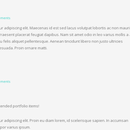
ments
r adipiscing elit. Maecenas id est sed lacus volutpat lobortis ac non mauri
Praesent placerat feugiat dapibus. Nam sit amet odio in leo varius mollis a 
felis aliquet pellentesque. Aenean tincidunt libero non justo ultricies
esuada. Proin ornare matti.
ments
ended portfolio items!
r adipiscing elit. Proin eu diam lorem, id scelerisque sapien. In accumsan
por varius ipsum.