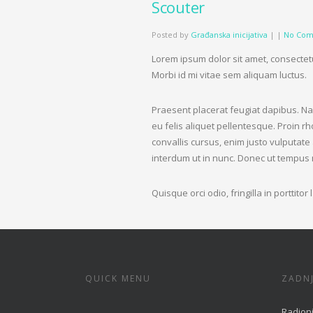
Scouter
Posted by
Građanska inicijativa
|
|
No Com
Lorem ipsum dolor sit amet, consectetu
Morbi id mi vitae sem aliquam luctus.
Praesent placerat feugiat dapibus. Na
eu felis aliquet pellentesque. Proin rh
convallis cursus, enim justo vulputate
interdum ut in nunc. Donec ut tempus 
Quisque orci odio, fringilla in porttito
QUICK MENU
ZADNJ
Radioni