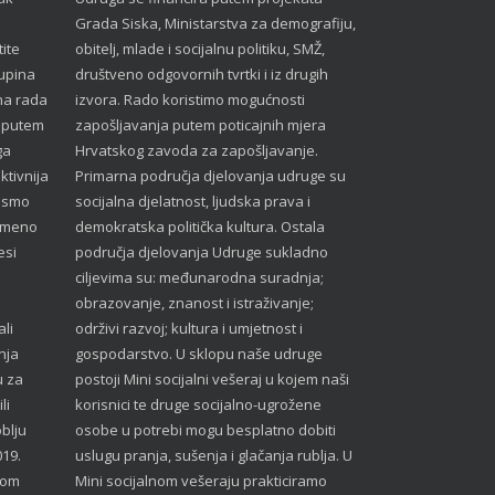
Grada Siska, Ministarstva za demografiju,
ite
obitelj, mlade i socijalnu politiku, SMŽ,
kupina
društveno odgovornih tvrtki i iz drugih
na rada
izvora. Rado koristimo mogućnosti
a putem
zapošljavanja putem poticajnih mjera
ga
Hrvatskog zavoda za zapošljavanje.
ktivnija
Primarna područja djelovanja udruge su
d smo
socijalna djelatnost, ljudska prava i
remeno
demokratska politička kultura. Ostala
esi
područja djelovanja Udruge sukladno
ciljevima su: međunarodna suradnja;
obrazovanje, znanost i istraživanje;
ali
održivi razvoj; kultura i umjetnost i
nja
gospodarstvo. U sklopu naše udruge
u za
postoji Mini socijalni vešeraj u kojem naši
li
korisnici te druge socijalno-ugrožene
blju
osobe u potrebi mogu besplatno dobiti
019.
uslugu pranja, sušenja i glačanja rublja. U
nom
Mini socijalnom vešeraju prakticiramo