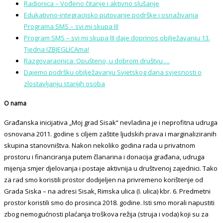
Radionica – Vođeno čitanje i aktivno slušanje
Edukativno-integracijsko putovanje podrške i osnaživanja
Programa SMS – svi mi skupa III
Program SMS – svi mi skupa III daje doprinos obilježavanju 13.
Tjedna IZBJEGLICAma!
Razgovaraonica: Opušteno, u dobrom društvu …
Dajemo podršku obilježavanju Svjetskog dana svjesnosti o
zlostavljanju starijih osoba
O nama
Građanska inicijativa „Moj grad Sisak“ nevladina je i neprofitna udruga
osnovana 2011. godine s ciljem zaštite ljudskih prava i marginaliziranih
skupina stanovništva. Nakon nekoliko godina rada u privatnom
prostoru i financiranja putem članarina i donacija građana, udruga
mijenja smjer djelovanja i postaje aktivnija u društvenoj zajednici. Tako
za rad smo koristili prostor dodijeljen na privremeno korištenje od
Grada Siska – na adresi Sisak, Rimska ulica (I. ulica) kbr. 6. Predmetni
prostor koristili smo do prosinca 2018. godine. Isti smo morali napustiti
zbog nemogućnosti plaćanja troškova režija (struja i voda) koji su za