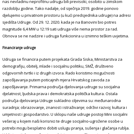
nas nevladinu neprofitnu udrugu bili previsoki, osobito u zimskom
razdoblju godine. Tako nadalje, od siječnja 2019. godine ponovo
djelujemo u privatnom prostoru (u kući predsjednika udruge) na adresi
sjedišta Udruge. Od 29. 12. 2020. kada je na Banovini bio potres
magnitude 6,4 MW u 12:19 sati udruga više nema prostor za rad.
Obnova se ne nadzire i udruga funkcionira u iznimno teškim uvjetima.
Financiranje udruge
Udruga se financira putem projekata Grada Siska, Ministarstva za
demografiju, obitelj, mlade i socijalnu politiku, SMŽ, društveno
odgovornih tvrtki i iz drugih izvora. Rado koristimo mogućnosti
zapošljavanja putem poticajnih mjera Hrvatskog zavoda za
zapošljavanje. Primarna područja djelovanja udruge su socijalna
djelatnost, ljudska prava i demokratska politička kultura. Ostala
područja djelovanja Udruge sukladno ciljevima su: međunarodna
suradnja; obrazovanje, znanost i istraživanje; održivi razvoj; kultura i
umjetnost i gospodarstvo. U sklopu naše udruge postoji Mini socijalni
vešeraj u kojem naši korisnici te druge socijalno-ugrožene osobe u
potrebi mogu besplatno dobiti uslugu pranja, sušenja i glačanja rublja.