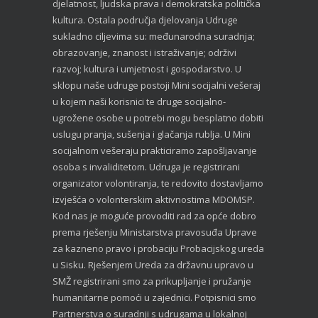
djelatnost, ljudska prava i demokratska politička
kultura. Ostala područja djelovanja Udruge
sukladno ciljevima su: međunarodna suradnja;
obrazovanje, znanost i istraživanje; održivi
razvoj; kultura i umjetnost i gospodarstvo. U
sklopu naše udruge postoji Mini socijalni vešeraj
u kojem naši korisnici te druge socijalno-
ugrožene osobe u potrebi mogu besplatno dobiti
uslugu pranja, sušenja i glačanja rublja. U Mini
socijalnom vešeraju prakticiramo zapošljavanje
osoba s invaliditetom. Udruga je registrirani
organizator volontiranja, te redovito dostavljamo
izvješća o volonterskim aktivnostima MDOMSP.
Kod nas je moguće provoditi rad za opće dobro
prema rješenju Ministarstva pravosuđa Uprave
za kazneno pravo i probaciju Probacijskog ureda
u Sisku. Rješenjem Ureda za državnu upravo u
SMŽ registrirani smo za prikupljanje i pružanje
humanitarne pomoći u zajednici. Potpisnici smo
Partnerstva o suradnji s udrugama u lokalnoj