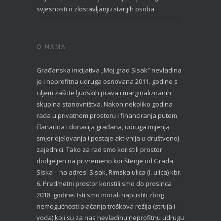
svjesnosti o zlostavljanju starijih osoba
O NAMA
Građanska inicijativa „Moj grad Sisak“ nevladina
je i neprofitna udruga osnovana 2011. godine s
ciljem zaštite ljudskih prava i marginaliziranih
skupina stanovništva. Nakon nekoliko godina
rada u privatnom prostoru i financiranja putem
članarina i donacija građana, udruga mijenja
smjer djelovanja i postaje aktivnija u društvenoj
zajednici. Tako za rad smo koristili prostor
dodijeljen na privremeno korištenje od Grada
Siska – na adresi Sisak, Rimska ulica (I. ulica) kbr.
6. Predmetni prostor koristili smo do prosinca
2018. godine. Isti smo morali napustiti zbog
nemogućnosti plaćanja troškova režija (struja i
voda) koji su za nas nevladinu neprofitnu udrugu