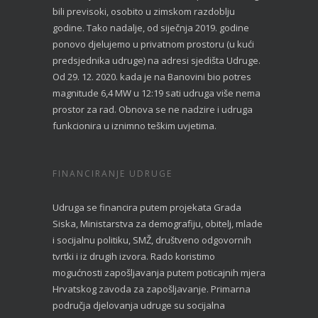
bili previsoki, osobito u zimskom razdoblju
godine. Tako nadalje, od siječnja 2019. godine
ponovo djelujemo u privatnom prostoru (u kući
predsjednika udruge) na adresi sjedišta Udruge.
Od 29. 12. 2020. kada je na Banovini bio potres
magnitude 6,4 MW u 12:19 sati udruga više nema
prostor za rad. Obnova se ne nadzire i udruga
funkcionira u iznimno teškim uvjetima.
FINANCIRANJE UDRUGE
Udruga se financira putem projekata Grada
Siska, Ministarstva za demografiju, obitelj, mlade
i socijalnu politiku, SMŽ, društveno odgovornih
tvrtki i iz drugih izvora. Rado koristimo
mogućnosti zapošljavanja putem poticajnih mjera
Hrvatskog zavoda za zapošljavanje. Primarna
područja djelovanja udruge su socijalna