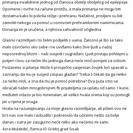
primanja invalidnine jednog od članova obitelji oboljelog od epilepsije.
Opomene i ovrhe na račune pristi
žu, a mala primanja ne mogu biti
dostatna kako bi pokrila režije i prehranu. Nažalost, prisiljeni su bili
zamoliti nekoga za pomoć u osnovnim prehrambenim namirnicama.
Donacija im je uručena, a njihova zahvalnost očigledna.
Glasno razmišljam i to želim podijeliti s vama: Žalosno je što se tako
malo osvrćemo oko sebe i ne uviđamo kako žive ljudi u našoj
neposrednoj blizini – naši susjedi i sugrađani. Ljudi postaju pohlepni u
potjeri i lovu za nečim što jednoga dana neće moći ponijeti za sobom.
Postavimo si pitanja: Može li prosječno savjestan čovjek leći spavati u
saznanju da mu je susjed zaspao gladan? Treba li čekati da ga netko
za nešto moli, a zna da mu je pomoć potrebna? Dva puta smo se
obraćali našim mnogobrojnim fb prijateljima za uplatu od samo 1 kune,
međutim odaziv je bio minimalan, ali veliko hvala onima koji su pomogli
jer u njima je snaga.
Hvala na razumijevanju za moje glasno razmišljanje, ali pišem ovo ne
bi li nas sve malo razbudilo i pokrenulo da učinimo nešto za bolje
danas i sutra jer zasigurno neće nitko ako nećemo mi sami.
Azra Mulabdić, članica IO GI Moj grad Sisak