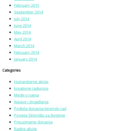
February 2015
September 2014
July 2014
June 2014
May 2014
April 2014
March 2014
February 2014
January 2014
Categories
Humanitarne akcije
kreativne radionice
Mediji o nama
Najave i događanja
Podjela donacija-terenski rad
Posjeta Skloništu za životinje
Preuzimanje donacija
Radne akcije