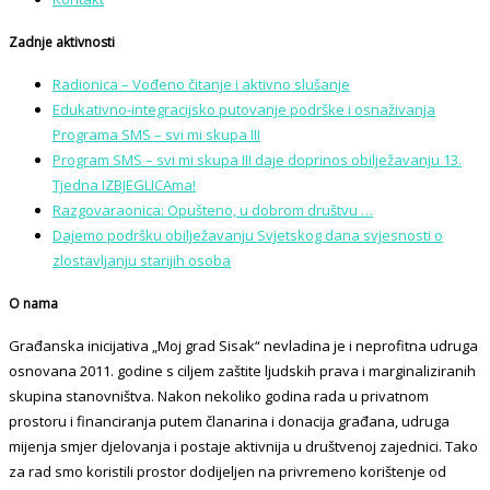
Zadnje aktivnosti
Radionica – Vođeno čitanje i aktivno slušanje
Edukativno-integracijsko putovanje podrške i osnaživanja
Programa SMS – svi mi skupa III
Program SMS – svi mi skupa III daje doprinos obilježavanju 13.
Tjedna IZBJEGLICAma!
Razgovaraonica: Opušteno, u dobrom društvu …
Dajemo podršku obilježavanju Svjetskog dana svjesnosti o
zlostavljanju starijih osoba
O nama
Građanska inicijativa „Moj grad Sisak“ nevladina je i neprofitna udruga
osnovana 2011. godine s ciljem zaštite ljudskih prava i marginaliziranih
skupina stanovništva. Nakon nekoliko godina rada u privatnom
prostoru i financiranja putem članarina i donacija građana, udruga
mijenja smjer djelovanja i postaje aktivnija u društvenoj zajednici. Tako
za rad smo koristili prostor dodijeljen na privremeno korištenje od