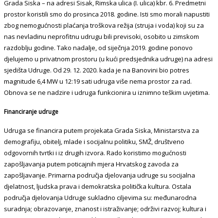
Grada Siska – na adresi Sisak, Rimska ulica (I. ulica) kbr. 6. Predmetni
prostor koristili smo do prosinca 2018. godine. Isti smo morali napustiti
zbog nemogućnosti plaćanja troškova režija (struja i voda) koji su za
nas nevladinu neprofitnu udrugu bili previsoki, osobito u zimskom
razdoblju godine. Tako nadalje, od siječnja 2019. godine ponovo
djelujemo u privatnom prostoru (u kući predsjednika udruge) na adresi
sjedišta Udruge. Od 29. 12. 2020. kada je na Banovini bio potres
magnitude 6,4 MW u 12:19 sati udruga više nema prostor za rad.
Obnova se ne nadzire i udruga funkcionira u iznimno teškim uvjetima.
Financiranje udruge
Udruga se financira putem projekata Grada Siska, Ministarstva za
demografiju, obitelj, mlade i socijalnu politiku, SMŽ, društveno
odgovornih tvrtki i iz drugih izvora. Rado koristimo mogućnosti
zapošljavanja putem poticajnih mjera Hrvatskog zavoda za
zapošljavanje. Primarna područja djelovanja udruge su socijalna
djelatnost, ljudska prava i demokratska politička kultura. Ostala
područja djelovanja Udruge sukladno ciljevima su: međunarodna
suradnja; obrazovanje, znanost i istraživanje; održivi razvoj; kultura i