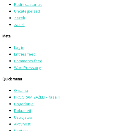
Radni sastanak
Uncategorized
Zazeli
zazeli
Meta
Log in
Entries feed
Comments feed
WordPress.org
Quick menu
O nama
PROGRAM ZAŽELI – faza III
Događanja
Dokumeti
Ustrojstvo
Aktivnosti
Kontakt