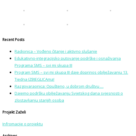
Recent Posts
Radionica – Vođeno čitanje i aktivno slušanje
Edukativno-integracijsko putovanje podrške i osnaživanja
Programa SMS – svi mi skupa III
Program SMS – svi mi skupa III daje doprinos obilježavanju 13.
Tjedna IZBJEGLICAma!
Razgovaraonica: Opušteno, u dobrom društvu …
Dajemo podršku obilježavanju Svjetskog dana svjesnosti o
zlostavljanju starijih osoba
Projekt Zaželi
Infromacije o projektu
Archives