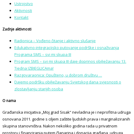
Ustrojstvo
Aktivnosti
Kontakt
Zadnje aktivnosti
Radionica – Vođeno čitanje i aktivno slušanje
Edukativno-integracijsko putovanje podrške i osnaživanja
Programa SMS – svi mi skupa III
Program SMS – svi mi skupa III daje doprinos obilježavanju 13.
Tjedna IZBJEGLICAma!
Razgovaraonica: Opušteno, u dobrom društvu …
Dajemo podršku obilježavanju Svjetskog dana svjesnosti o
zlostavljanju starijih osoba
O nama
Građanska inicijativa „Moj grad Sisak“ nevladina je i neprofitna udruga
osnovana 2011. godine s ciljem zaštite ljudskih prava i marginaliziranih
skupina stanovništva. Nakon nekoliko godina rada u privatnom
prostoru i financiranja putem članarina i donacija građana, udruga