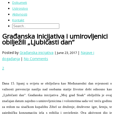
Dokumeti
Ustrojstvo
Aktivnosti
Kontakt
Građanska inicijativa i umirovljenici
obilježili „Ljubičasti dan“
Posted by
Građanska inicijativa
|
Najave i
| June 23, 2017
događanja
|
No Comments
2
Dana 15. lipanj u svijetu se obilježava kao Međunarodni dan svjesnosti o
važnosti prevencije nasilja nad osobama starije životne dobi odnosno kao
„Ljubičasti dan“. Građanska inicijativa „Moj grad Sisak“ obilježila je ovaj
značajan datum zajedno s umirovljenicima i volonterima sada već treću godinu
za redom na sisačkom kupalištu Zibel uz druženje, društvene igre, šetnju, te
zajedničku konzumaciju jela s roštilja i osvježenje. Ova aktivnost dio je