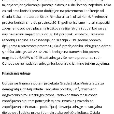
mijenja smjer djelovanja i postaje aktivnija u društvenoj zajednici. Tako
za rad smo koristili prostor dodijeljen na privremeno korištenje od
Grada Siska – na adresi Sisak, Rimska ulica (I. ulica) kbr. 6. Predmetni
prostor koristili smo do prosinca 2018. godine. Isti smo morali napustiti
zbog nemogućnosti plaćanja troškova režija (struja i voda) koji su za
nas nevladinu neprofitnu udrugu bili previsoki, osobito u zimskom
razdoblju godine. Tako nadalje, od siječnja 2019. godine ponovo
djelujemo u privatnom prostoru (u kući predsjednika udruge) na adresi
sjedišta Udruge. Od 29. 12. 2020. kada je na Banovini bio potres
magnitude 6,4 MW u 12:19 sati udruga više nema prostor za rad.
Obnova se ne nadzire i udruga funkcionira u iznimno teškim uvjetima.
Financiranje udruge
Udruga se financira putem projekata Grada Siska, Ministarstva za
demografiju, obitelj, mlade i socijalnu politiku, SMŽ, društveno
odgovornih tvrtki i iz drugih izvora. Rado koristimo mogućnosti
zapošljavanja putem poticajnih mjera Hrvatskog zavoda za
zapošljavanje. Primarna područja djelovanja udruge su socijalna
djelatnost, ljudska prava i demokratska politička kultura. Ostala