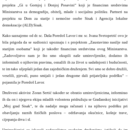
projekta „Gi u Gornjoj i Donjoj Posavini“ koji je financiran sredstvima
Ministarstva za demografiju, obitelj, mlade i socijalnu politiku. Partneri na
projektu su Dom za starije i nemoćne osobe Sisak i Agencija lokalne
demokracije (ALD) Sisak.
Kako saznajemo od dr. sc. Daša Poredoš Lavor i mr. sc. Ivana Svetopetrić ovo je
bila prigoda da se sudionici upoznaju i s projektom „Zaustavimo nasilje nad
starijim osobama“ koji je također financiran sredstvima ovog Ministarstva.
„Zadovoljstvo nam je što smo okupili naše umirovljenike, dodatno ih
informirali o njihovim pravima, osnažili ih za život u sadašnjosti i budućnosti,
te im tako uljepšali jedan dan zajedničkim druženjem. Svi smo se dobro družili,
veselili, pjevali, puno smijali i jedan drugome dali prijateljsku podršku“ –
pojasnila je Poredoš Lavor.
Društveni aktivist Zoran Sertić također se obratio umirovljenicima, informirao
ih da on i njegova ekipa mladih volontera pridružuju se Građanskoj inicijativi
„Moj grad Sisak“, te da nadalje mogu računati i na njihovu podršku pri
obavljanju raznih fizičkih poslova – održavanja okućnice, košnje trave,
cijepanja drva i sl.
Umirovljenici su iskazali zadovoljstvo ovakvim druženjima, ističući da im