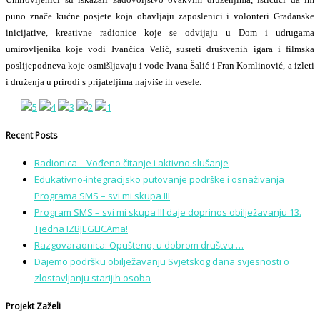
puno znače kućne posjete koja obavljaju zaposlenici i volonteri Građanske
inicijative, kreativne radionice koje se odvijaju u Dom i udrugama
umirovljenika koje vodi Ivančica Velić, susreti društvenih igara i filmska
poslijepodneva koje osmišljavaju i vode Ivana Šalić i Fran Komlinović, a izleti
i druženja u prirodi s prijateljima najviše ih vesele.
Recent Posts
Radionica – Vođeno čitanje i aktivno slušanje
Edukativno-integracijsko putovanje podrške i osnaživanja
Programa SMS – svi mi skupa III
Program SMS – svi mi skupa III daje doprinos obilježavanju 13.
Tjedna IZBJEGLICAma!
Razgovaraonica: Opušteno, u dobrom društvu …
Dajemo podršku obilježavanju Svjetskog dana svjesnosti o
zlostavljanju starijih osoba
Projekt Zaželi