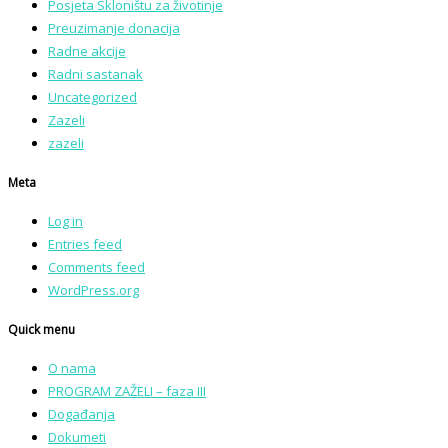
Posjeta Skloništu za životinje
Preuzimanje donacija
Radne akcije
Radni sastanak
Uncategorized
Zazeli
zazeli
Meta
Log in
Entries feed
Comments feed
WordPress.org
Quick menu
O nama
PROGRAM ZAŽELI – faza III
Događanja
Dokumeti