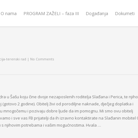
O nama
PROGRAM ZAŽELI – faza III
Događanja
Dokumeti
ija-terenski rad
|
No Comments
a u Šašu koju čine dvoje nezaposlenih roditelja Slađana i Perica, te njih
j (gotovo 2 godine). Obitelj živi od porodiljne nak
nade, dječjeg doplatka i
 u mnogočemu i pozivaju dobre ljude da im pomognu. Mi smo ovu obitelj
ivamo i sve vas FB prijatelji da ih izravno kontaktirate na Slađanin mobitel 
ladu s njihovim potrebama i vašim mogućnostima. Hvala …