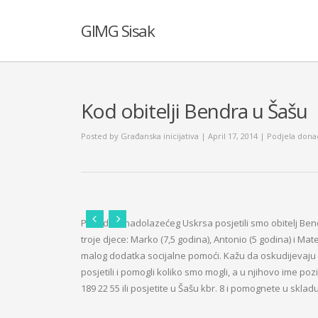
GIMG Sisak
Kod obitelji Bendra u Šašu
Posted by
Građanska inicijativa
| April 17, 2014
|
Podjela donac
Povodom nadolazećeg Uskrsa posjetili smo obitelj Bendr
troje djece: Marko (7,5 godina), Antonio (5 godina) i Mate
malog dodatka socijalne pomoći. Kažu da oskudijevaju
posjetili i pomogli koliko smo mogli, a u njihovo ime poz
189 22 55 ili posjetite u Šašu kbr. 8 i pomognete u sk