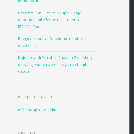
mi skupa III
Program SMS – svi mi skupa III daje
doprinos obilježavanju 13. Tjedna
IZBJEGLICAma!
Razgovaraonica: Opušteno, u dobrom
društvu …
Dajemo podršku obilježavanju Svjetskog
dana svjesnosti o zlostavljanju starijih
osoba
PROJEKT ZAŽELI
Infromacije o projektu
ARCHIVES