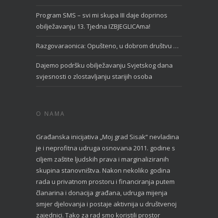
Program SMS – svi mi skupa III daje doprinos
obilježavanju 13. Tjedna IZBJEGLICAma!
Razgovaraonica: Opušteno, u dobrom društvu …
Dajemo podršku obilježavanju Svjetskog dana
svjesnosti o zlostavljanju starijih osoba
O NAMA
Građanska inicijativa „Moj grad Sisak“ nevladina
je i neprofitna udruga osnovana 2011. godine s
ciljem zaštite ljudskih prava i marginaliziranih
skupina stanovništva. Nakon nekoliko godina
rada u privatnom prostoru i financiranja putem
članarina i donacija građana, udruga mijenja
smjer djelovanja i postaje aktivnija u društvenoj
zajednici. Tako za rad smo koristili prostor