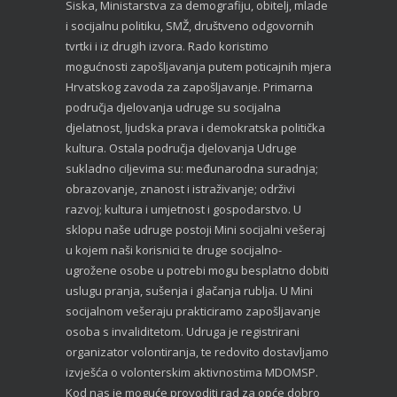
Siska, Ministarstva za demografiju, obitelj, mlade
i socijalnu politiku, SMŽ, društveno odgovornih
tvrtki i iz drugih izvora. Rado koristimo
mogućnosti zapošljavanja putem poticajnih mjera
Hrvatskog zavoda za zapošljavanje. Primarna
područja djelovanja udruge su socijalna
djelatnost, ljudska prava i demokratska politička
kultura. Ostala područja djelovanja Udruge
sukladno ciljevima su: međunarodna suradnja;
obrazovanje, znanost i istraživanje; održivi
razvoj; kultura i umjetnost i gospodarstvo. U
sklopu naše udruge postoji Mini socijalni vešeraj
u kojem naši korisnici te druge socijalno-
ugrožene osobe u potrebi mogu besplatno dobiti
uslugu pranja, sušenja i glačanja rublja. U Mini
socijalnom vešeraju prakticiramo zapošljavanje
osoba s invaliditetom. Udruga je registrirani
organizator volontiranja, te redovito dostavljamo
izvješća o volonterskim aktivnostima MDOMSP.
Kod nas je moguće provoditi rad za opće dobro