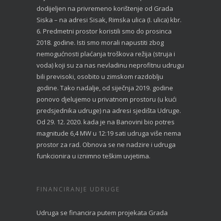
dodijeljen na privremeno korištenje od Grada
Siska – na adresi Sisak, Rimska ulica (I. ulica) kbr.
6. Predmetni prostor koristili smo do prosinca
2018. godine. Isti smo morali napustiti zbog
nemogućnosti plaćanja troškova režija (struja i
voda) koji su za nas nevladinu neprofitnu udrugu
bili previsoki, osobito u zimskom razdoblju
godine. Tako nadalje, od siječnja 2019. godine
ponovo djelujemo u privatnom prostoru (u kući
predsjednika udruge) na adresi sjedišta Udruge.
Od 29. 12. 2020. kada je na Banovini bio potres
magnitude 6,4 MW u 12:19 sati udruga više nema
prostor za rad. Obnova se ne nadzire i udruga
funkcionira u iznimno teškim uvjetima.
FINANCIRANJE UDRUGE
Udruga se financira putem projekata Grada