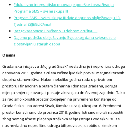
Edukativno-integracijsko putovanje podrške i osnaživanja
Programa SMS – svi mi skupa III
Program SMS – svi mi skupa III daje doprinos obilježavanju 13.
Tjedna IZBJEGLICAma!
Razgovaraonica: Opušteno, u dobrom društvu …
Dajemo podršku obilježavanju Svjetskog dana svjesnosti o
zlostavljanju starijih osoba
O nama
Građanska inicijativa „Moj grad Sisak“ nevladina je i neprofitna udruga
osnovana 2011. godine s ciljem zaštite ljudskih prava i marginaliziranih
skupina stanovništva. Nakon nekoliko godina rada u privatnom
prostoru i financiranja putem članarina i donacija građana, udruga
mijenja smjer djelovanja i postaje aktivnija u društvenoj zajednici. Tako
za rad smo koristili prostor dodijeljen na privremeno korištenje od
Grada Siska – na adresi Sisak, Rimska ulica (I. ulica) kbr. 6. Predmetni
prostor koristili smo do prosinca 2018. godine. Isti smo morali napustiti
zbog nemogućnosti plaćanja troškova režija (struja i voda) koji su za
nas nevladinu neprofitnu udrugu bili previsoki, osobito u zimskom