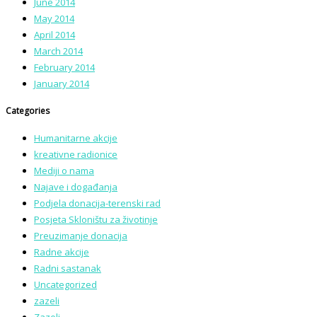
June 2014
May 2014
April 2014
March 2014
February 2014
January 2014
Categories
Humanitarne akcije
kreativne radionice
Mediji o nama
Najave i događanja
Podjela donacija-terenski rad
Posjeta Skloništu za životinje
Preuzimanje donacija
Radne akcije
Radni sastanak
Uncategorized
zazeli