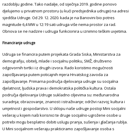
razdoblju godine. Tako nadalje, od siječnja 2019. godine ponovo
djelujemo u privatnom prostoru (u kući predsjednika udruge) na adresi
sjedišta Udruge. Od 29. 12. 2020. kada je na Banovini bio potres
magnitude 6,4 MW u 12:19 sati udruga više nema prostor za rad.
Obnova se ne nadzire i udruga funkcionira u iznimno teškim uvjetima.
Financiranje udruge
Udruga se financira putem projekata Grada Siska, Ministarstva za
demografiju, obitelj, mlade i socijalnu politiku, SMŽ, društveno
odgovornih tvrtki i iz drugih izvora. Rado koristimo mogućnosti
zapošljavanja putem poticajnih mjera Hrvatskog zavoda za
zapošljavanje. Primarna područja djelovanja udruge su socijalna
djelatnost, ljudska prava i demokratska politička kultura. Ostala
područja djelovanja Udruge sukladno ciljevima su: međunarodna
suradnja; obrazovanje, znanost i istraživanje; održivi razvoj; kultura i
umjetnost i gospodarstvo. U sklopu naše udruge postoji Mini socijalni
vešeraj u kojem naši korisnici te druge socijalno-ugrožene osobe u
potrebi mogu besplatno dobiti uslugu pranja, sušenja i glačanja rublja.
U Mini socijalnom vešeraju prakticiramo zapošljavanje osoba s