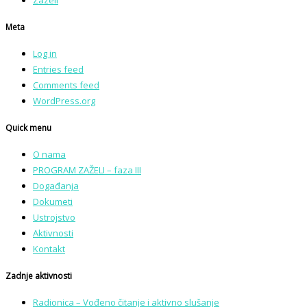
Zazeli
Meta
Log in
Entries feed
Comments feed
WordPress.org
Quick menu
O nama
PROGRAM ZAŽELI – faza III
Događanja
Dokumeti
Ustrojstvo
Aktivnosti
Kontakt
Zadnje aktivnosti
Radionica – Vođeno čitanje i aktivno slušanje