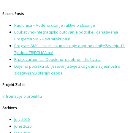
Recent Posts
Radionica – Vođeno čitanje i aktivno slušanje
Edukativno-integracijsko putovanje podrške i osnaživanja
Programa SMS – svi mi skupa III
Program SMS – svi mi skupa III daje doprinos obilježavanju 13.
Tjedna IZBJEGLICAma!
Razgovaraonica: Opušteno, u dobrom društvu …
Dajemo podršku obilježavanju Svjetskog dana svjesnosti o
zlostavljanju starijih osoba
Projekt Zaželi
Infromacije o projektu
Archives
July 2026
June 2026
May 2026