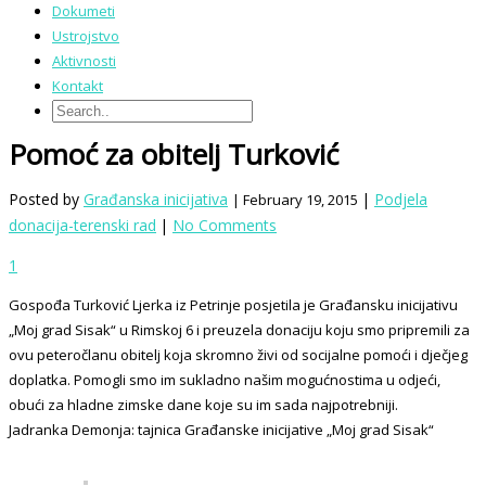
Dokumeti
Ustrojstvo
Aktivnosti
Kontakt
Pomoć za obitelj Turković
Posted by
Građanska inicijativa
|
Podjela
| February 19, 2015
donacija-terenski rad
|
No Comments
1
Gospođa Turković Ljerka iz Petrinje posjetila je Građansku inicijativu
„Moj grad Sisak“ u Rimskoj 6 i preuzela donaciju koju smo pripremili za
ovu peteročlanu obitelj koja skromno živi od socijalne pomoći i dječjeg
doplatka. Pomogli smo im sukladno našim mogućnostima u odjeći,
obući za hladne zimske dane koje su im sada najpotrebniji.
Jadranka Demonja: tajnica Građanske inicijative „Moj grad Sisak“