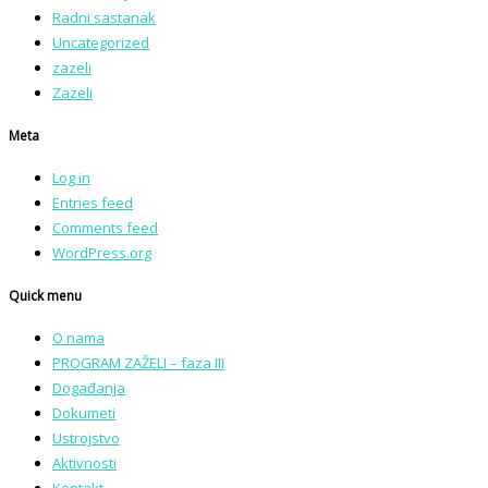
Radni sastanak
Uncategorized
zazeli
Zazeli
Meta
Log in
Entries feed
Comments feed
WordPress.org
Quick menu
O nama
PROGRAM ZAŽELI – faza III
Događanja
Dokumeti
Ustrojstvo
Aktivnosti