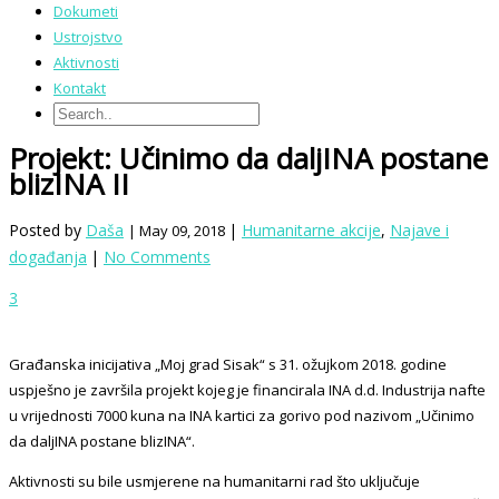
Dokumeti
Ustrojstvo
Aktivnosti
Kontakt
Projekt: Učinimo da daljINA postane
blizINA II
Posted by
Daša
|
Humanitarne akcije
,
Najave i
| May 09, 2018
događanja
|
No Comments
3
Građanska inicijativa „Moj grad Sisak“ s 31. ožujkom 2018. godine
uspješno je završila projekt kojeg je financirala INA d.d. Industrija nafte
u vrijednosti 7000 kuna na INA kartici za gorivo pod nazivom „Učinimo
da daljINA postane blizINA“.
Aktivnosti su bile usmjerene na humanitarni rad što uključuje