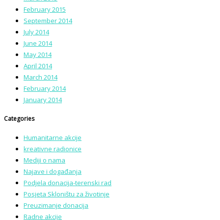
February 2015
September 2014
July 2014
June 2014
May 2014
April 2014
March 2014
February 2014
January 2014
Categories
Humanitarne akcije
kreativne radionice
Mediji o nama
Najave i događanja
Podjela donacija-terenski rad
Posjeta Skloništu za životinje
Preuzimanje donacija
Radne akcije