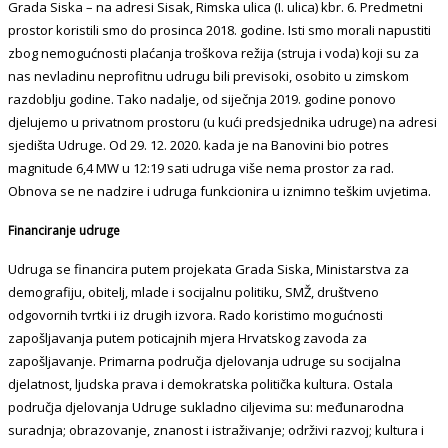
Grada Siska – na adresi Sisak, Rimska ulica (I. ulica) kbr. 6. Predmetni
prostor koristili smo do prosinca 2018. godine. Isti smo morali napustiti
zbog nemogućnosti plaćanja troškova režija (struja i voda) koji su za
nas nevladinu neprofitnu udrugu bili previsoki, osobito u zimskom
razdoblju godine. Tako nadalje, od siječnja 2019. godine ponovo
djelujemo u privatnom prostoru (u kući predsjednika udruge) na adresi
sjedišta Udruge. Od 29. 12. 2020. kada je na Banovini bio potres
magnitude 6,4 MW u 12:19 sati udruga više nema prostor za rad.
Obnova se ne nadzire i udruga funkcionira u iznimno teškim uvjetima.
Financiranje udruge
Udruga se financira putem projekata Grada Siska, Ministarstva za
demografiju, obitelj, mlade i socijalnu politiku, SMŽ, društveno
odgovornih tvrtki i iz drugih izvora. Rado koristimo mogućnosti
zapošljavanja putem poticajnih mjera Hrvatskog zavoda za
zapošljavanje. Primarna područja djelovanja udruge su socijalna
djelatnost, ljudska prava i demokratska politička kultura. Ostala
područja djelovanja Udruge sukladno ciljevima su: međunarodna
suradnja; obrazovanje, znanost i istraživanje; održivi razvoj; kultura i