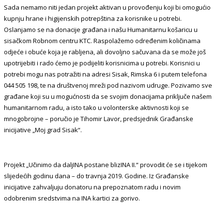
Sada nemamo niti jedan projekt aktivan u provođenju koji bi omogućio
kupnju hrane i higijenskih potrepština za korisnike u potrebi.
Oslanjamo se na donacije građana i našu Humanitarnu košaricu u
sisačkom Robnom centru KTC. Raspolažemo određenim količinama
odjeće i obuće koja je rabljena, ali dovoljno sačuvana da se može još
upotrijebiti i rado ćemo je podijeliti korisnicima u potrebi. Korisnici u
potrebi mogu nas potražiti na adresi Sisak, Rimska 6 i putem telefona
044 505 198, te na društvenoj mreži pod nazivom udruge. Pozivamo sve
građane koji su u mogućnosti da se svojim donacijama priključe našem
humanitarnom radu, a isto tako u volonterske aktivnosti koji se
mnogobrojne – poručio je Tihomir Lavor, predsjednik Građanske
inicijative „Moj grad Sisak“.
Projekt „Učinimo da daljINA postane blizINA II.“ provodit će se i tijekom
slijedećih godinu dana – do travnja 2019. Godine. Iz Građanske
inicijative zahvaljuju donatoru na prepoznatom radu i novim
odobrenim sredstvima na INA kartici za gorivo.