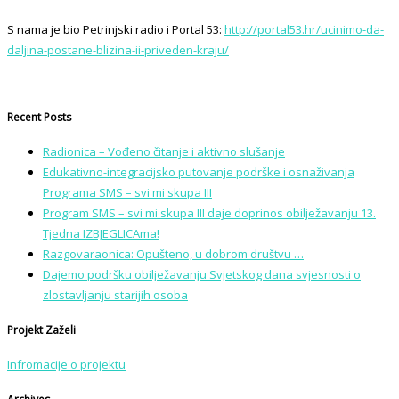
S nama je bio Petrinjski radio i Portal 53:
http://portal53.hr/ucinimo-da-
daljina-postane-blizina-ii-priveden-kraju/
Recent Posts
Radionica – Vođeno čitanje i aktivno slušanje
Edukativno-integracijsko putovanje podrške i osnaživanja
Programa SMS – svi mi skupa III
Program SMS – svi mi skupa III daje doprinos obilježavanju 13.
Tjedna IZBJEGLICAma!
Razgovaraonica: Opušteno, u dobrom društvu …
Dajemo podršku obilježavanju Svjetskog dana svjesnosti o
zlostavljanju starijih osoba
Projekt Zaželi
Infromacije o projektu