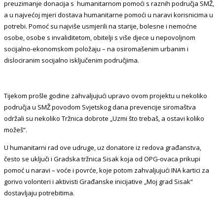
preuzimanje donacija s humanitarnom pomoći s raznih područja SMŽ,
a u najvećoj mjeri dostava humanitarne pomoći u naravi korisnicima u
potrebi. Pomoć su najviše usmjerili na starije, bolesne i nemoćne
osobe, osobe s invaliditetom, obitelji s više djece u nepovoljnom
socijalno-ekonomskom položaju – na osiromašenim urbanim i
dislociranim socijalno isključenim područjima.
Tijekom prošle godine zahvaljujući upravo ovom projektu u nekoliko
područja u SMŽ povodom Svjetskog dana prevencije siromaštva
održali su nekoliko Tržnica dobrote „Uzmi što trebaš, a ostavi koliko
možeš“.
U humanitarni rad ove udruge, uz donatore iz redova građanstva,
često se uključi i Gradska tržnica Sisak koja od OPG-ovaca prikupi
pomoć u naravi – voće i povrće, koje potom zahvaljujući INA kartici za
gorivo volonteri i aktivisti Građanske inicijative „Moj grad Sisak“
dostavljaju potrebitima.