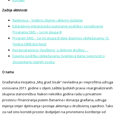
Kontakt
Zadnje aktivnosti
Radionica – Vođeno čitanje i aktivno slušanje
Edukativno-integracijsko putovanje podrške i osnaživanja
Programa SMS – svi mi skupa III
Program SMS – svi mi skupa III daje doprinos obilježavanju 13.
Tjedna IZBJEGLICAma!
Razgovaraonica: Opušteno, u dobrom društvu …
Dajemo podršku obilježavanju Svjetskog dana svjesnosti o
zlostavljanju starijih osoba
O nama
Građanska inicijativa „Moj grad Sisak“ nevladina je i neprofitna udruga
osnovana 2011. godine s ciljem zaštite ljudskih prava i marginaliziranih
skupina stanovništva. Nakon nekoliko godina rada u privatnom
prostoru i financiranja putem članarina i donacija građana, udruga
mijenja smjer djelovanja i postaje aktivnija u društvenoj zajednici. Tako
za rad smo koristili prostor dodijeljen na privremeno korištenje od