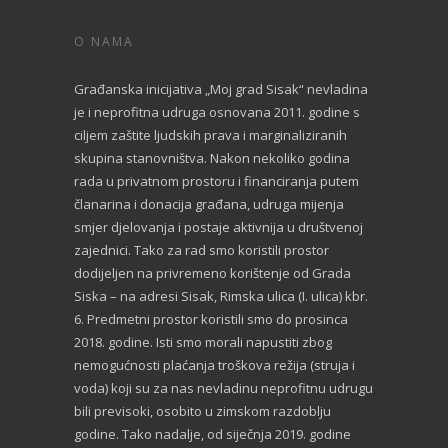
O NAMA
Građanska inicijativa „Moj grad Sisak“ nevladina
je i neprofitna udruga osnovana 2011. godine s
ciljem zaštite ljudskih prava i marginaliziranih
skupina stanovništva. Nakon nekoliko godina
rada u privatnom prostoru i financiranja putem
članarina i donacija građana, udruga mijenja
smjer djelovanja i postaje aktivnija u društvenoj
zajednici. Tako za rad smo koristili prostor
dodijeljen na privremeno korištenje od Grada
Siska – na adresi Sisak, Rimska ulica (I. ulica) kbr.
6. Predmetni prostor koristili smo do prosinca
2018. godine. Isti smo morali napustiti zbog
nemogućnosti plaćanja troškova režija (struja i
voda) koji su za nas nevladinu neprofitnu udrugu
bili previsoki, osobito u zimskom razdoblju
godine. Tako nadalje, od siječnja 2019. godine