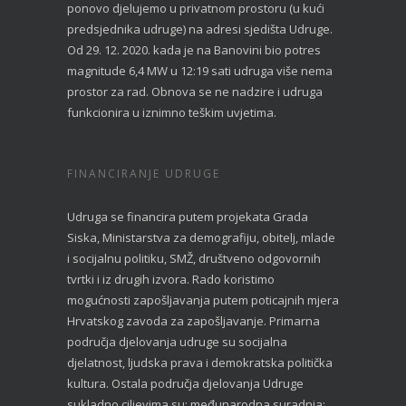
ponovo djelujemo u privatnom prostoru (u kući
predsjednika udruge) na adresi sjedišta Udruge.
Od 29. 12. 2020. kada je na Banovini bio potres
magnitude 6,4 MW u 12:19 sati udruga više nema
prostor za rad. Obnova se ne nadzire i udruga
funkcionira u iznimno teškim uvjetima.
FINANCIRANJE UDRUGE
Udruga se financira putem projekata Grada
Siska, Ministarstva za demografiju, obitelj, mlade
i socijalnu politiku, SMŽ, društveno odgovornih
tvrtki i iz drugih izvora. Rado koristimo
mogućnosti zapošljavanja putem poticajnih mjera
Hrvatskog zavoda za zapošljavanje. Primarna
područja djelovanja udruge su socijalna
djelatnost, ljudska prava i demokratska politička
kultura. Ostala područja djelovanja Udruge
sukladno ciljevima su: međunarodna suradnja;