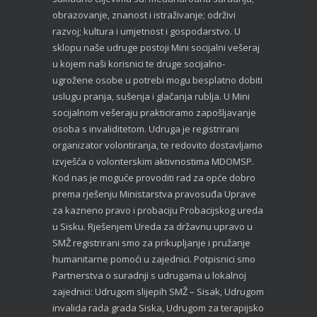
obrazovanje, znanost i istraživanje; održivi
razvoj; kultura i umjetnost i gospodarstvo. U
sklopu naše udruge postoji Mini socijalni vešeraj
u kojem naši korisnici te druge socijalno-
ugrožene osobe u potrebi mogu besplatno dobiti
uslugu pranja, sušenja i glačanja rublja. U Mini
socijalnom vešeraju prakticiramo zapošljavanje
osoba s invaliditetom. Udruga je registrirani
organizator volontiranja, te redovito dostavljamo
izvješća o volonterskim aktivnostima MDOMSP.
Kod nas je moguće provoditi rad za opće dobro
prema rješenju Ministarstva pravosuđa Uprave
za kazneno pravo i probaciju Probacijskog ureda
u Sisku. Rješenjem Ureda za državnu upravo u
SMŽ registrirani smo za prikupljanje i pružanje
humanitarne pomoći u zajednici. Potpisnici smo
Partnerstva o suradnji s udrugama u lokalnoj
zajednici: Udrugom slijepih SMŽ – Sisak, Udrugom
invalida rada grada Siska, Udrugom za terapijsko