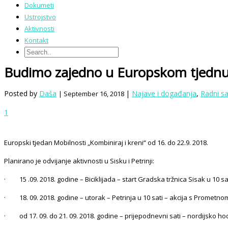
Dokumeti
Ustrojstvo
Aktivnosti
Kontakt
Budimo zajedno u Europskom tjednu
Posted by
Daša
|
Najave i događanja
,
Radni s
| September 16, 2018
1
Europski tjedan Mobilnosti „Kombiniraj i kreni“ od 16. do 22.9. 2018.
Planirano je odvijanje aktivnosti u Sisku i Petrinji:
· 15 .09. 2018. godine – Biciklijada – start Gradska tržnica Sisak u 10 sat
· 18. 09. 2018. godine – utorak – Petrinja u 10 sati – akcija s Prometnom
· od 17. 09. do 21. 09. 2018. godine – prijepodnevni sati – nordijsko ho