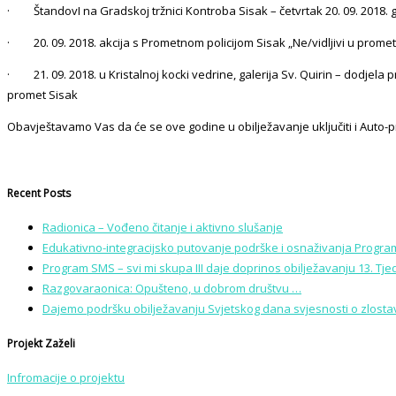
· ŠtandovI na Gradskoj tržnici Kontroba Sisak – četvrtak 20. 09. 2018. g
· 20. 09. 2018. akcija s Prometnom policijom Sisak „Ne/vidljivi u prome
· 21. 09. 2018. u Kristalnoj kocki vedrine, galerija Sv. Quirin – dodjela 
promet Sisak
Obavještavamo Vas da će se ove godine u obilježavanje uključiti i Auto-
Recent Posts
Radionica – Vođeno čitanje i aktivno slušanje
Edukativno-integracijsko putovanje podrške i osnaživanja Program
Program SMS – svi mi skupa III daje doprinos obilježavanju 13. Tj
Razgovaraonica: Opušteno, u dobrom društvu …
Dajemo podršku obilježavanju Svjetskog dana svjesnosti o zlostavl
Projekt Zaželi
Infromacije o projektu