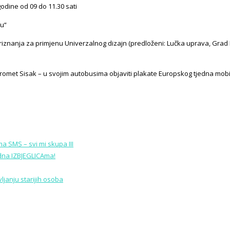
odine od 09 do 11.30 sati
tu“
priznanja za primjenu Univerzalnog dizajn (predloženi: Lučka uprava, Grad Pe
promet Sisak – u svojim autobusima objaviti plakate Europskog tjedna mobi
a SMS – svi mi skupa III
edna IZBJEGLICAma!
janju starijih osoba