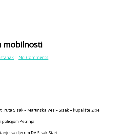
 mobilnosti
astanak
|
No Comments
i, ruta Sisak – Martinska Ves – Sisak – kupalište Zibel
 policijom Petrinja
danje sa djecom DV Sisak Stari