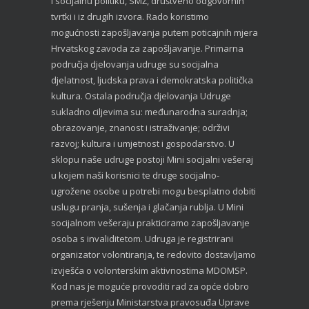
i socijalnu politiku, SMŽ, društveno odgovornih
tvrtki i iz drugih izvora. Rado koristimo
mogućnosti zapošljavanja putem poticajnih mjera
Hrvatskog zavoda za zapošljavanje. Primarna
područja djelovanja udruge su socijalna
djelatnost, ljudska prava i demokratska politička
kultura. Ostala područja djelovanja Udruge
sukladno ciljevima su: međunarodna suradnja;
obrazovanje, znanost i istraživanje; održivi
razvoj; kultura i umjetnost i gospodarstvo. U
sklopu naše udruge postoji Mini socijalni vešeraj
u kojem naši korisnici te druge socijalno-
ugrožene osobe u potrebi mogu besplatno dobiti
uslugu pranja, sušenja i glačanja rublja. U Mini
socijalnom vešeraju prakticiramo zapošljavanje
osoba s invaliditetom. Udruga je registrirani
organizator volontiranja, te redovito dostavljamo
izvješća o volonterskim aktivnostima MDOMSP.
Kod nas je moguće provoditi rad za opće dobro
prema rješenju Ministarstva pravosuđa Uprave