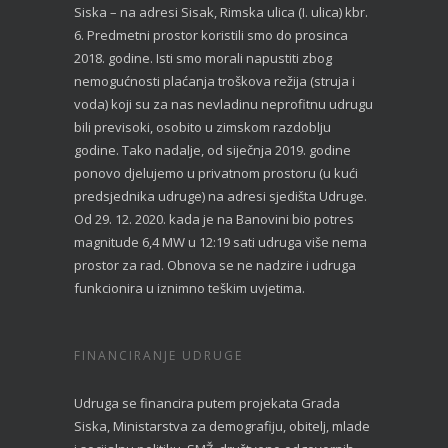
Siska – na adresi Sisak, Rimska ulica (I. ulica) kbr.
6. Predmetni prostor koristili smo do prosinca
2018. godine. Isti smo morali napustiti zbog
nemogućnosti plaćanja troškova režija (struja i
voda) koji su za nas nevladinu neprofitnu udrugu
bili previsoki, osobito u zimskom razdoblju
godine. Tako nadalje, od siječnja 2019. godine
ponovo djelujemo u privatnom prostoru (u kući
predsjednika udruge) na adresi sjedišta Udruge.
Od 29. 12. 2020. kada je na Banovini bio potres
magnitude 6,4 MW u 12:19 sati udruga više nema
prostor za rad. Obnova se ne nadzire i udruga
funkcionira u iznimno teškim uvjetima.
FINANCIRANJE UDRUGE
Udruga se financira putem projekata Grada
Siska, Ministarstva za demografiju, obitelj, mlade