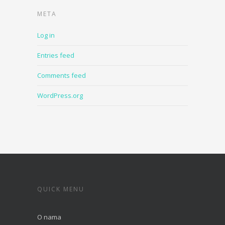
META
Log in
Entries feed
Comments feed
WordPress.org
QUICK MENU
O nama