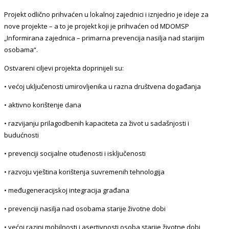
Projekt odlično prihvaćen u lokalnoj zajednici i iznjedrio je ideje za
nove projekte – a to je projekt koji je prihvaćen od MDOMSP
„Informirana zajednica – primarna prevencija nasilja nad starijim
osobama“.
Ostvareni ciljevi projekta doprinijeli su:
• većoj uključenosti umirovljenika u razna društvena događanja
• aktivno korištenje dana
• razvijanju prilagodbenih kapaciteta za život u sadašnjosti i
budućnosti
• prevenciji socijalne otuđenosti i isključenosti
• razvoju vještina korištenja suvremenih tehnologija
• međugeneracijskoj integracija građana
• prevenciji nasilja nad osobama starije životne dobi
• većoj razini mobilnosti i asertivnosti osoba starije životne dobi