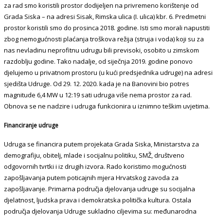
za rad smo koristili prostor dodijeljen na privremeno korištenje od
Grada Siska – na adresi Sisak, Rimska ulica (I. ulica) kbr. 6. Predmetni
prostor koristili smo do prosinca 2018. godine. Isti smo morali napustiti
zbog nemogućnosti plaćanja troškova režija (struja i voda) koji su za
nas nevladinu neprofitnu udrugu bili previsoki, osobito u zimskom
razdoblju godine. Tako nadalje, od siječnja 2019. godine ponovo
djelujemo u privatnom prostoru (u kući predsjednika udruge) na adresi
sjedišta Udruge. Od 29. 12. 2020. kada je na Banovini bio potres
magnitude 6,4 MW u 12:19 sati udruga više nema prostor za rad.
Obnova se ne nadzire i udruga funkcionira u iznimno teškim uvjetima.
Financiranje udruge
Udruga se financira putem projekata Grada Siska, Ministarstva za
demografiju, obitelj, mlade i socijalnu politiku, SMŽ, društveno
odgovornih tvrtki i iz drugih izvora. Rado koristimo mogućnosti
zapošljavanja putem poticajnih mjera Hrvatskog zavoda za
zapošljavanje. Primarna područja djelovanja udruge su socijalna
djelatnost, ljudska prava i demokratska politička kultura. Ostala
područja djelovanja Udruge sukladno ciljevima su: međunarodna