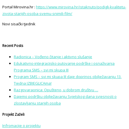
Portal Mirovina.hr :
https://www.mirovina.hr/istaknuto/podigli-kvalitetu-
zivota-starijih-osoba-svemu-snimili-film/
Novi sisački tjednik
Recent Posts
Radionica – Vođeno čitanje i aktivno slušanje
Edukativno-integracijsko putovanje podrške i osnaživanja
Programa SMS – svi mi skupa III
Program SMS – svi mi skupa III daje doprinos obilježavanju 13.
Tjedna IZBJEGLICAma!
Razgovaraonica: Opušteno, u dobrom društvu …
Dajemo podršku obilježavanju Svjetskog dana svjesnosti o
zlostavljanju starijih osoba
Projekt Zaželi
Infromacije o projektu