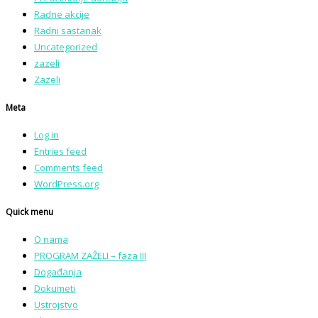
Radne akcije
Radni sastanak
Uncategorized
zazeli
Zazeli
Meta
Log in
Entries feed
Comments feed
WordPress.org
Quick menu
O nama
PROGRAM ZAŽELI – faza III
Događanja
Dokumeti
Ustrojstvo