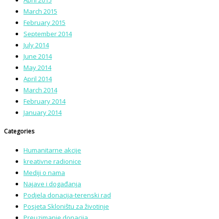
March 2015
February 2015
September 2014
July 2014
June 2014
May 2014
April 2014
March 2014
February 2014
January 2014
Categories
Humanitarne akcije
kreativne radionice
Mediji o nama
Najave i događanja
Podjela donacija-terenski rad
Posjeta Skloništu za životinje
Preuzimanje donacija