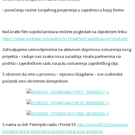
• povećanju razine socijalnog povjerenja u zajednicu u kojoj živimo
Naš kratki film svjedočanstava možete pogledati na slijedećem linku:
https://www.youtube.com/watch?v=YjUwIFqmCaw&feature=youtu.be
Zahvaljujemo umirovljenicima na aktivnom doprinosu ostvarenja ovog
projekta – raduje nas svaka nova suradnja. Hvala partnerima na
podršci i zajedničkom radu na putu ostvarenja zajedničkog cilja.
S obzirom da smo u prosincu – mjesecu blagdana – sve sudionike
počastili smo skromnim domjenkom.
S nama su bili: Petrinjski radio i Portal 53:
http://portal53.hr/zavrsnica-
projekta-mig-iii-medugeneracijska-integracija-gradana/