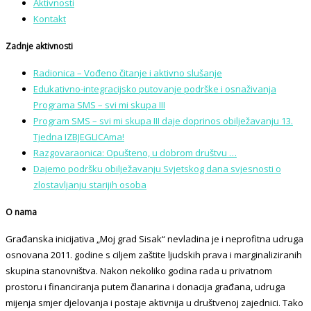
Aktivnosti
Kontakt
Zadnje aktivnosti
Radionica – Vođeno čitanje i aktivno slušanje
Edukativno-integracijsko putovanje podrške i osnaživanja
Programa SMS – svi mi skupa III
Program SMS – svi mi skupa III daje doprinos obilježavanju 13.
Tjedna IZBJEGLICAma!
Razgovaraonica: Opušteno, u dobrom društvu …
Dajemo podršku obilježavanju Svjetskog dana svjesnosti o
zlostavljanju starijih osoba
O nama
Građanska inicijativa „Moj grad Sisak“ nevladina je i neprofitna udruga
osnovana 2011. godine s ciljem zaštite ljudskih prava i marginaliziranih
skupina stanovništva. Nakon nekoliko godina rada u privatnom
prostoru i financiranja putem članarina i donacija građana, udruga
mijenja smjer djelovanja i postaje aktivnija u društvenoj zajednici. Tako