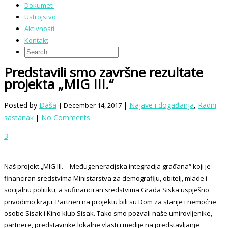
Dokumeti
Ustrojstvo
Aktivnosti
Kontakt
Predstavili smo završne rezultate
projekta „MIG III.“
Posted by
Daša
|
Najave i događanja
,
Radni
| December 14, 2017
sastanak
|
No Comments
3
Naš projekt „MIG III. – Međugeneracijska integracija građana“ koji je
financiran sredstvima Ministarstva za demografiju, obitelj, mlade i
socijalnu politiku, a sufinanciran sredstvima Grada Siska uspješno
privodimo kraju. Partneri na projektu bili su Dom za starije i nemoćne
osobe Sisak i Kino klub Sisak. Tako smo pozvali naše umirovljenike,
partnere, predstavnike lokalne vlasti i medije na predstavljanje