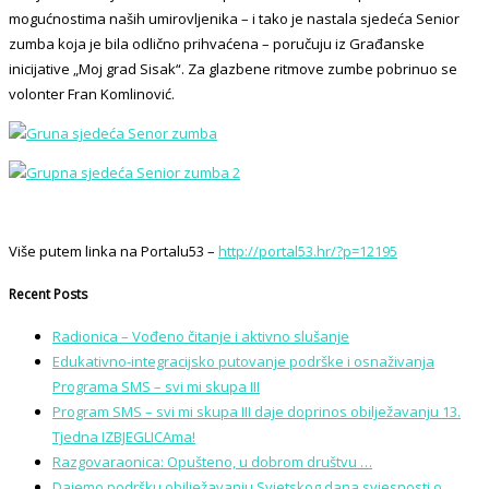
mogućnostima naših umirovljenika – i tako je nastala sjedeća Senior
zumba koja je bila odlično prihvaćena – poručuju iz Građanske
inicijative „Moj grad Sisak“. Za glazbene ritmove zumbe pobrinuo se
volonter Fran Komlinović.
Više putem linka na Portalu53 –
http://portal53.hr/?p=12195
Recent Posts
Radionica – Vođeno čitanje i aktivno slušanje
Edukativno-integracijsko putovanje podrške i osnaživanja
Programa SMS – svi mi skupa III
Program SMS – svi mi skupa III daje doprinos obilježavanju 13.
Tjedna IZBJEGLICAma!
Razgovaraonica: Opušteno, u dobrom društvu …
Dajemo podršku obilježavanju Svjetskog dana svjesnosti o