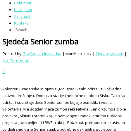
Dokumeti
Ustrojstvo
Aktivnosti
Kontakt
Sjedeća Senior zumba
Posted by
Građanska inicijativa
|
Uncategorized
|
| March 19, 2017
No Comments
2
Volonteri Građanske inicijative „Moj grad Sisak“ održali su još jedno
aktivno druženje u Domu za starije i nemoćne osobe u Sisku. Tako su
održali i susret sjedeće Senior-zumbe koju je osmislila i vodila
volonterka Mia Bogdan inače zumba rekreativka. Senior-zumba dio je
projekta „Aktivni i sretni“ koji je namijenjen umirovljenicima u sklopu
projekta „Umirovljenici i RWE u akciji. Potaknuti prethodnim iskustvom
uvidjeli smo da je Senior zumbu potrebno uskladiti s potrebama i