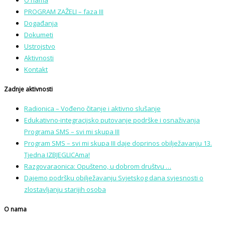
O nama
PROGRAM ZAŽELI – faza III
Događanja
Dokumeti
Ustrojstvo
Aktivnosti
Kontakt
Zadnje aktivnosti
Radionica – Vođeno čitanje i aktivno slušanje
Edukativno-integracijsko putovanje podrške i osnaživanja
Programa SMS – svi mi skupa III
Program SMS – svi mi skupa III daje doprinos obilježavanju 13.
Tjedna IZBJEGLICAma!
Razgovaraonica: Opušteno, u dobrom društvu …
Dajemo podršku obilježavanju Svjetskog dana svjesnosti o
zlostavljanju starijih osoba
O nama