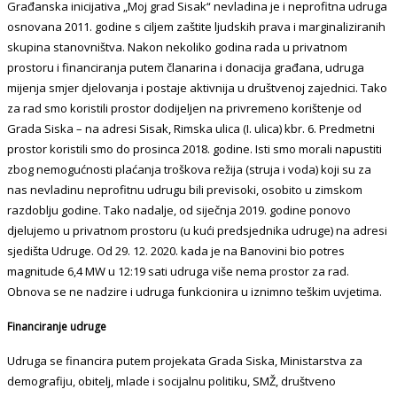
Građanska inicijativa „Moj grad Sisak“ nevladina je i neprofitna udruga
osnovana 2011. godine s ciljem zaštite ljudskih prava i marginaliziranih
skupina stanovništva. Nakon nekoliko godina rada u privatnom
prostoru i financiranja putem članarina i donacija građana, udruga
mijenja smjer djelovanja i postaje aktivnija u društvenoj zajednici. Tako
za rad smo koristili prostor dodijeljen na privremeno korištenje od
Grada Siska – na adresi Sisak, Rimska ulica (I. ulica) kbr. 6. Predmetni
prostor koristili smo do prosinca 2018. godine. Isti smo morali napustiti
zbog nemogućnosti plaćanja troškova režija (struja i voda) koji su za
nas nevladinu neprofitnu udrugu bili previsoki, osobito u zimskom
razdoblju godine. Tako nadalje, od siječnja 2019. godine ponovo
djelujemo u privatnom prostoru (u kući predsjednika udruge) na adresi
sjedišta Udruge. Od 29. 12. 2020. kada je na Banovini bio potres
magnitude 6,4 MW u 12:19 sati udruga više nema prostor za rad.
Obnova se ne nadzire i udruga funkcionira u iznimno teškim uvjetima.
Financiranje udruge
Udruga se financira putem projekata Grada Siska, Ministarstva za
demografiju, obitelj, mlade i socijalnu politiku, SMŽ, društveno