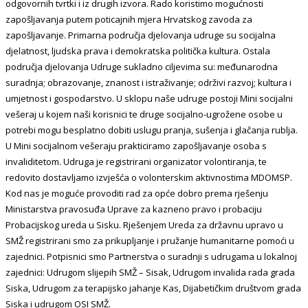
odgovornih tvrtki i iz drugih izvora. Rado koristimo mogućnosti
zapošljavanja putem poticajnih mjera Hrvatskog zavoda za
zapošljavanje. Primarna područja djelovanja udruge su socijalna
djelatnost, ljudska prava i demokratska politička kultura. Ostala
područja djelovanja Udruge sukladno ciljevima su: međunarodna
suradnja; obrazovanje, znanost i istraživanje; održivi razvoj; kultura i
umjetnost i gospodarstvo. U sklopu naše udruge postoji Mini socijalni
vešeraj u kojem naši korisnici te druge socijalno-ugrožene osobe u
potrebi mogu besplatno dobiti uslugu pranja, sušenja i glačanja rublja.
U Mini socijalnom vešeraju prakticiramo zapošljavanje osoba s
invaliditetom. Udruga je registrirani organizator volontiranja, te
redovito dostavljamo izvješća o volonterskim aktivnostima MDOMSP.
Kod nas je moguće provoditi rad za opće dobro prema rješenju
Ministarstva pravosuđa Uprave za kazneno pravo i probaciju
Probacijskog ureda u Sisku. Rješenjem Ureda za državnu upravo u
SMŽ registrirani smo za prikupljanje i pružanje humanitarne pomoći u
zajednici. Potpisnici smo Partnerstva o suradnji s udrugama u lokalnoj
zajednici: Udrugom slijepih SMŽ – Sisak, Udrugom invalida rada grada
Siska, Udrugom za terapijsko jahanje Kas, Dijabetičkim društvom grada
Siska i udrugom OSI SMŽ.