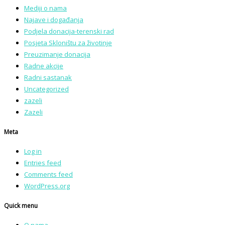
Mediji o nama
Najave i događanja
Podjela donacija-terenski rad
Posjeta Skloništu za životinje
Preuzimanje donacija
Radne akcije
Radni sastanak
Uncategorized
zazeli
Zazeli
Meta
Log in
Entries feed
Comments feed
WordPress.org
Quick menu