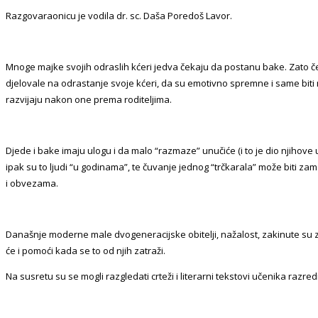
Razgovaraonicu je vodila dr. sc. Daša Poredoš Lavor.
Mnoge majke svojih odraslih kćeri jedva čekaju da postanu bake. Zato čes
djelovale na odrastanje svoje kćeri, da su emotivno spremne i same bit
razvijaju nakon one prema roditeljima.
Djede i bake imaju ulogu i da malo “razmaze” unučiće (i to je dio njihove ulo
ipak su to ljudi “u godinama”, te čuvanje jednog “trčkarala” može biti zamo
i obvezama.
Današnje moderne male dvogeneracijske obitelji, nažalost, zakinute su za ča
će i pomoći kada se to od njih zatraži.
Na susretu su se mogli razgledati crteži i literarni tekstovi učenika ra