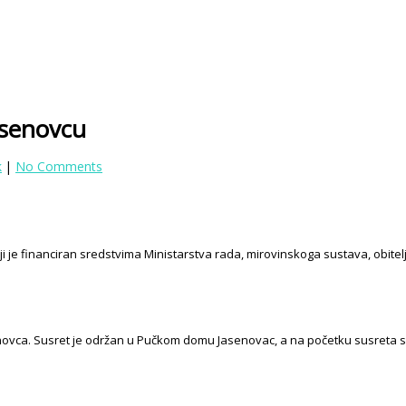
Jasenovcu
k
|
No Comments
ji je financiran sredstvima Ministarstva rada, mirovinskoga sustava, obitel
asenovca. Susret je održan u Pučkom domu Jasenovac, a na početku susreta 