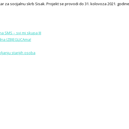
 za socijalnu skrb Sisak. Projekt se provodi do 31. kolovoza 2021. godine
a SMS – svi mi skupa III
edna IZBJEGLICAma!
janju starijih osoba