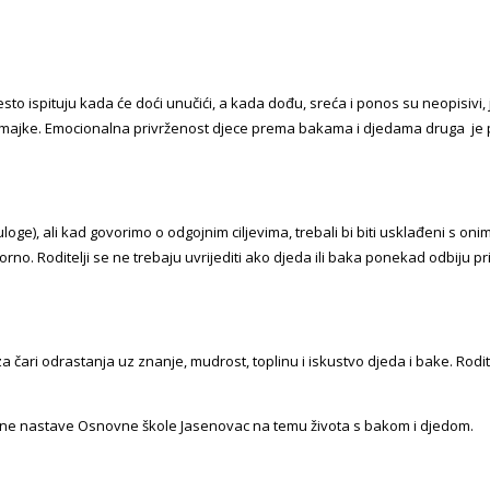
to ispituju kada će doći unučići, a kada dođu, sreća i ponos su neopisivi,
i majke. Emocionalna privrženost djece prema bakama i djedama druga je p
ge), ali kad govorimo o odgojnim ciljevima, trebali bi biti usklađeni s onim r
rno. Roditelji se ne trebaju uvrijediti ako djeda ili baka ponekad odbiju pr
ri odrastanja uz znanje, mudrost, toplinu i iskustvo djeda i bake. Roditelji
zredne nastave Osnovne škole Jasenovac na temu života s bakom i djedom.