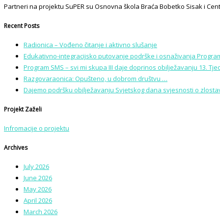
Partneri na projektu SuPER su Osnovna škola Braća Bobetko Sisak i Centar
Recent Posts
Radionica – Vođeno čitanje i aktivno slušanje
Edukativno-integracijsko putovanje podrške i osnaživanja Program
Program SMS – svi mi skupa III daje doprinos obilježavanju 13. Tj
Razgovaraonica: Opušteno, u dobrom društvu …
Dajemo podršku obilježavanju Svjetskog dana svjesnosti o zlostavl
Projekt Zaželi
Infromacije o projektu
Archives
July 2026
June 2026
May 2026
April 2026
March 2026