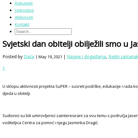
Dokumeti
Ustrojstvo
Aktivnosti
Kontakt
Svjetski dan obitelji obilježili smo u 
Posted by
Daša
|
Najave i događanja
,
Radni sastana
| May 19, 2021
1
U sklopu aktivnosti projekta SuPER – susreti podrške, edukacije i rada ko
djeda u obitelji.
Sudionici su bili umirovljenici zainteresirani za ovu temu s područja J
voditeljica Centra za pomoć i njegu Jasminka Dragić.