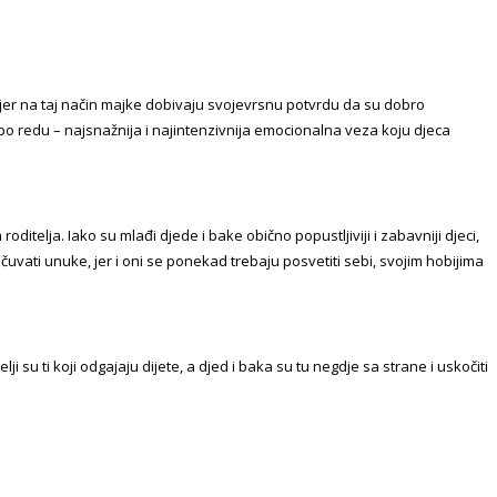
 jer na taj način majke dobivaju svojevrsnu potvrdu da su dobro
o redu – najsnažnija i najintenzivnija emocionalna veza koju djeca
oditelja. Iako su mlađi djede i bake obično popustljiviji i zabavniji djeci,
ičuvati unuke, jer i oni se ponekad trebaju posvetiti sebi, svojim hobijima
 su ti koji odgajaju dijete, a djed i baka su tu negdje sa strane i uskočiti