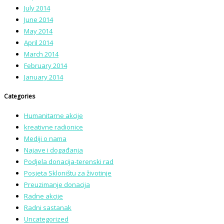
July 2014
June 2014
May 2014
April 2014
March 2014
February 2014
January 2014
Categories
Humanitarne akcije
kreativne radionice
Mediji o nama
Najave i događanja
Podjela donacija-terenski rad
Posjeta Skloništu za životinje
Preuzimanje donacija
Radne akcije
Radni sastanak
Uncategorized