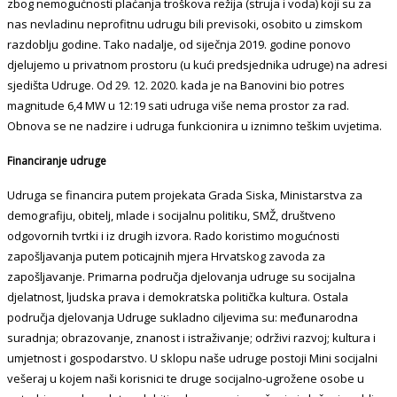
zbog nemogućnosti plaćanja troškova režija (struja i voda) koji su za
nas nevladinu neprofitnu udrugu bili previsoki, osobito u zimskom
razdoblju godine. Tako nadalje, od siječnja 2019. godine ponovo
djelujemo u privatnom prostoru (u kući predsjednika udruge) na adresi
sjedišta Udruge. Od 29. 12. 2020. kada je na Banovini bio potres
magnitude 6,4 MW u 12:19 sati udruga više nema prostor za rad.
Obnova se ne nadzire i udruga funkcionira u iznimno teškim uvjetima.
Financiranje udruge
Udruga se financira putem projekata Grada Siska, Ministarstva za
demografiju, obitelj, mlade i socijalnu politiku, SMŽ, društveno
odgovornih tvrtki i iz drugih izvora. Rado koristimo mogućnosti
zapošljavanja putem poticajnih mjera Hrvatskog zavoda za
zapošljavanje. Primarna područja djelovanja udruge su socijalna
djelatnost, ljudska prava i demokratska politička kultura. Ostala
područja djelovanja Udruge sukladno ciljevima su: međunarodna
suradnja; obrazovanje, znanost i istraživanje; održivi razvoj; kultura i
umjetnost i gospodarstvo. U sklopu naše udruge postoji Mini socijalni
vešeraj u kojem naši korisnici te druge socijalno-ugrožene osobe u