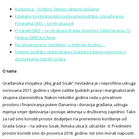
Radionica – Vođeno čitanje i aktivno slušanje
Edukativno-integracijsko putovanje podrške i osnaživanja
Programa SMS – svi mi skupa III
Program SMS – svi mi skupa III daje doprinos obilježavanju 13.
Tjedna IZBJEGLICAma!
Razgovaraonica: Opušteno, u dobrom društvu …
Dajemo podršku obilježavanju Svjetskog dana svjesnosti o
zlostavljanju starijih osoba
O nama
Građanska inicijativa „Moj grad Sisak“ nevladina je i neprofitna udruga
osnovana 2011. godine s ciljem zaštite ljudskih prava i marginaliziranih
skupina stanovništva. Nakon nekoliko godina rada u privatnom
prostoru i financiranja putem članarina i donacija građana, udruga
mijenja smjer djelovanja i postaje aktivnija u društvenoj zajednici. Tako
za rad smo koristili prostor dodijeljen na privremeno korištenje od
Grada Siska – na adresi Sisak, Rimska ulica (I. ulica) kbr. 6. Predmetni
prostor koristili smo do prosinca 2018. godine. Isti smo morali napustiti