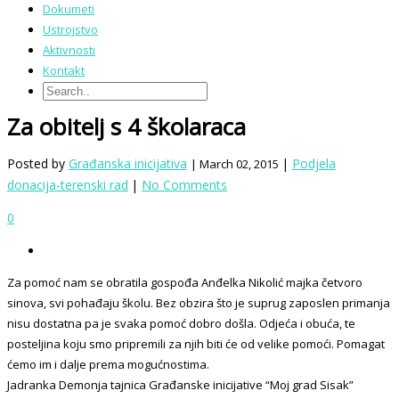
Dokumeti
Ustrojstvo
Aktivnosti
Kontakt
Za obitelj s 4 školaraca
Posted by
Građanska inicijativa
|
Podjela
| March 02, 2015
donacija-terenski rad
|
No Comments
0
Za pomoć nam se obratila gospođa Anđelka Nikolić majka četvoro
sinova, svi pohađaju školu. Bez obzira što je suprug zaposlen primanja
nisu dostatna pa je svaka pomoć dobro došla. Odjeća i obuća, te
posteljina koju smo pripremili za njih biti će od velike pomoći. Pomagat
ćemo im i dalje prema mogućnostima.
Jadranka Demonja tajnica Građanske inicijative “Moj grad Sisak”