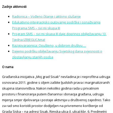
Zadnje aktivnosti
Radionica – Vođeno čitanje i aktivno slušanje
Edukativno-integracijsko putovanje podrške i osnaživanja
Programa SMS – svi mi skupa III
Program SMS – svi mi skupa III daje doprinos obilježavanju 13.
Tjedna IZBJEGLICAma!
Razgovaraonica: Opušteno, u dobrom društvu …
Dajemo podršku obilježavanju Svjetskog dana svjesnosti o
zlostavljanju starijih osoba
O nama
Građanska inicijativa „Moj grad Sisak“ nevladina je i neprofitna udruga
osnovana 2011. godine s ciljem zaštite ljudskih prava i marginaliziranih
skupina stanovništva. Nakon nekoliko godina rada u privatnom
prostoru i financiranja putem članarina i donacija građana, udruga
mijenja smjer djelovanja i postaje aktivnija u društvenoj zajednici. Tako
za rad smo koristili prostor dodijeljen na privremeno korištenje od
Grada Siska – na adresi Sisak, Rimska ulica (I. ulica) kbr. 6. Predmetni