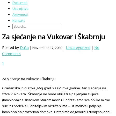
Dokumeti
Ustrojstvo
Aktivnosti
Kontakt
Za sjećanje na Vukovar i Škabrnju
Posted by
Daša
|
Uncategorized
|
No
| November 17, 2020
Comments
1
Za sjećanje na Vukovar i Škabrnju
Građanska inicijativa „Moj grad Sisak“ ove godine Dan sjećanja na
žrtve Vukovara i Škabrnje ne bude obilježila paljenjem svijeća
(lampiona) na sisačkom Starom mostu. Podržavamo sve oblike mirne
sućuti i podrške u obiteljskim okruženjima – uz molitve i paljenje
lampiona na prozorima domova. Ostanimo odgovorni i čuvajmo jedni