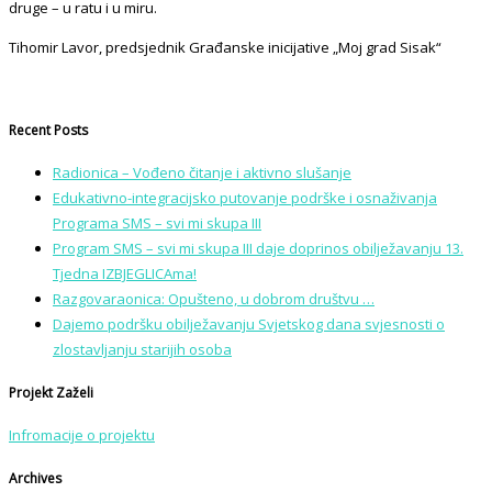
druge – u ratu i u miru.
Tihomir Lavor, predsjednik Građanske inicijative „Moj grad Sisak“
Recent Posts
Radionica – Vođeno čitanje i aktivno slušanje
Edukativno-integracijsko putovanje podrške i osnaživanja
Programa SMS – svi mi skupa III
Program SMS – svi mi skupa III daje doprinos obilježavanju 13.
Tjedna IZBJEGLICAma!
Razgovaraonica: Opušteno, u dobrom društvu …
Dajemo podršku obilježavanju Svjetskog dana svjesnosti o
zlostavljanju starijih osoba
Projekt Zaželi
Infromacije o projektu
Archives