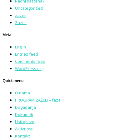
Radni sastanak
Uncategorized
zazeli
Zazeli
Meta
Log in
Entries feed
Comments feed
WordPress.org
Quick menu
O nama
PROGRAM ZAŽELI – faza III
Događanja
Dokumeti
Ustrojstvo
Aktivnosti
Kontakt