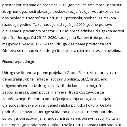
prostor koristili smo do prosinca 2018. godine. Isti smo morali napustiti
zbog nemogućnosti plaćanja troškova režija (struja i voda) koji su za
nas nevladinu neprofitnu udrugu bili previsoki, osobito u zimskom
razdoblju godine. Tako nadalje, od siječnja 2019. godine ponovo
djelujemo u privatnom prostoru (u kući predsjednika udruge) na adresi
sjedišta Udruge. Od 29. 12. 2020. kada je na Banovini bio potres
magnitude 6,4 MW u 12:19 sati udruga više nema prostor za rad.
Obnova se ne nadzire i udruga funkcionira u iznimno teškim uvjetima.
Financiranje udruge
Udruga se financira putem projekata Grada Siska, Ministarstva za
demografiju, obitelj, mlade i socijalnu politiku, SMŽ, društveno
odgovornih tvrtki i iz drugih izvora. Rado koristimo mogućnosti
zapošljavanja putem poticajnih mjera Hrvatskog zavoda za
zapošljavanje. Primarna područja djelovanja udruge su socijalna
djelatnost, ljudska prava i demokratska politička kultura. Ostala
područja djelovanja Udruge sukladno ciljevima su: međunarodna
suradnja; obrazovanje, znanost i istraživanje; održivi razvoj; kultura i
umjetnost i gospodarstvo. U sklopu naše udruge postoji Mini socijalni