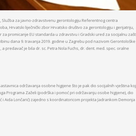
, Služba za javno-zdravstvenu gerontologiju Referentnog centra
ba, Hrvatski liječnički zbor Hrvatsko društvo za gerontologiju i gerijatriju,
 za promicanje EU standarda u zdravstvu i Gradski ured za socijalnu zašt
tribinu dana 9. travanja 2019. godine u Zagrebu pod nazivom Gerontološke
 a predavač je bila dr. sc. Petra Nola Fuchs, dr. dent. med. spec. oralne
astavnica održavanja osobne higijene što je pak dio socijalnih vještina ko
usluga Programa Zaželi (podrška i pomoć pri održavanju osobe higijene), dio
ić i Aida Lončarić) zajedno s koordinatoricom projekta Jadrankom Demonja