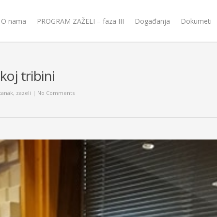
O nama
PROGRAM ZAŽELI – faza III
Događanja
Dokumeti
oj tribini
tanak
,
zazeli
|
No Comments