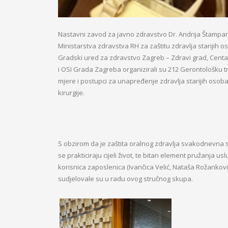
Nastavni zavod za javno zdravstvo Dr. Andrija Štampar
Ministarstva zdravstva RH za zaštitu zdravlja starijih oso
Gradski ured za zdravstvo Zagreb – Zdravi grad, Centar
i OSI Grada Zagreba organizirali su 212 Gerontološku 
mjere i postupci za unapređenje zdravlja starijih osoba,
kirurgije.
S obzirom da je zaštita oralnog zdravlja svakodnevna s
se prakticiraju cijeli život, te bitan element pružanja 
korisnica zaposlenica (Ivančica Velić, Nataša Rožankov
sudjelovale su u radu ovog stručnog skupa.