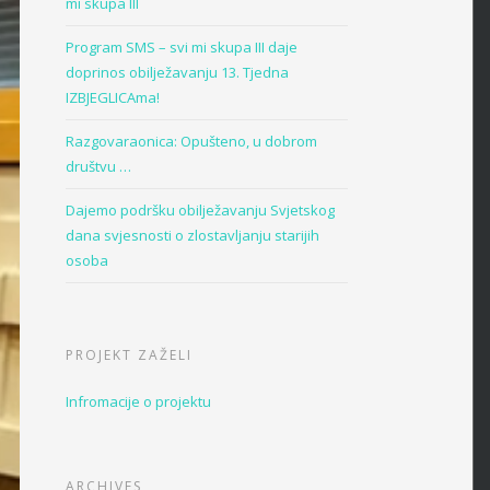
mi skupa III
Program SMS – svi mi skupa III daje
doprinos obilježavanju 13. Tjedna
IZBJEGLICAma!
Razgovaraonica: Opušteno, u dobrom
društvu …
Dajemo podršku obilježavanju Svjetskog
dana svjesnosti o zlostavljanju starijih
osoba
PROJEKT ZAŽELI
Infromacije o projektu
ARCHIVES