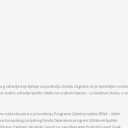
lnog zdravlja koji djeluje na području Grada Zagreba, te je opremljen vozilo
oralno zdravlje liječilo i štitilo na svakom mjestu – u vlastitom domu, u s
smo naša iskustva o provođenju Programa Zaželi projekta ŽENA – želim
tva Europskog socijalnog fonda Operativni program Učinkoviti ljudski
8,00 kuna. Partneri: Hrvatski zavod za zapošljavanje Područni ured Sisak,