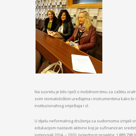
Na susretu je bilo riječi o mobilnom timu za zaštitu ora
svim stomatološkim uređajima i instrumentima kako bi se 
institucionalnog smještaja i sl.
U dijelu neformalnog druženja sa sudionicima iznijeli 
edukacijom nastaviti aktivno koji je sufinanciran sreds
potencijali 2014. – 2020. (vrijednost projekta: 1.889.79