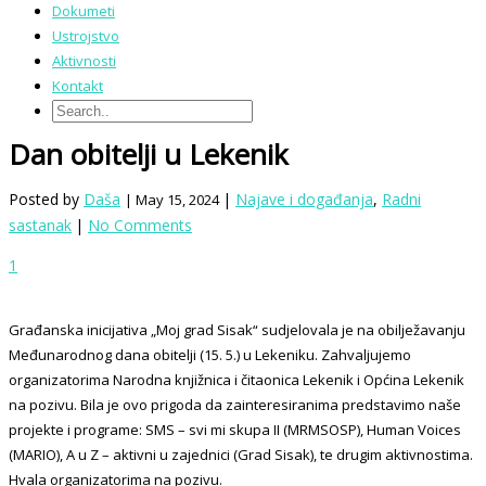
Dokumeti
Ustrojstvo
Aktivnosti
Kontakt
Dan obitelji u Lekenik
Posted by
Daša
|
Najave i događanja
,
Radni
| May 15, 2024
sastanak
|
No Comments
1
Građanska inicijativa „Moj grad Sisak“ sudjelovala je na obilježavanju
Međunarodnog dana obitelji (15. 5.) u Lekeniku. Zahvaljujemo
organizatorima Narodna knjižnica i čitaonica Lekenik i Općina Lekenik
na pozivu. Bila je ovo prigoda da zainteresiranima predstavimo naše
projekte i programe: SMS – svi mi skupa II (MRMSOSP), Human Voices
(MARIO), A u Z – aktivni u zajednici (Grad Sisak), te drugim aktivnostima.
Hvala organizatorima na pozivu.