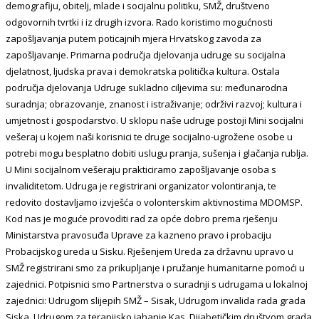
demografiju, obitelj, mlade i socijalnu politiku, SMŽ, društveno
odgovornih tvrtki i iz drugih izvora. Rado koristimo mogućnosti
zapošljavanja putem poticajnih mjera Hrvatskog zavoda za
zapošljavanje. Primarna područja djelovanja udruge su socijalna
djelatnost, ljudska prava i demokratska politička kultura. Ostala
područja djelovanja Udruge sukladno ciljevima su: međunarodna
suradnja; obrazovanje, znanost i istraživanje; održivi razvoj; kultura i
umjetnost i gospodarstvo. U sklopu naše udruge postoji Mini socijalni
vešeraj u kojem naši korisnici te druge socijalno-ugrožene osobe u
potrebi mogu besplatno dobiti uslugu pranja, sušenja i glačanja rublja.
U Mini socijalnom vešeraju prakticiramo zapošljavanje osoba s
invaliditetom. Udruga je registrirani organizator volontiranja, te
redovito dostavljamo izvješća o volonterskim aktivnostima MDOMSP.
Kod nas je moguće provoditi rad za opće dobro prema rješenju
Ministarstva pravosuđa Uprave za kazneno pravo i probaciju
Probacijskog ureda u Sisku. Rješenjem Ureda za državnu upravo u
SMŽ registrirani smo za prikupljanje i pružanje humanitarne pomoći u
zajednici. Potpisnici smo Partnerstva o suradnji s udrugama u lokalnoj
zajednici: Udrugom slijepih SMŽ – Sisak, Udrugom invalida rada grada
Siska, Udrugom za terapijsko jahanje Kas, Dijabetičkim društvom grada