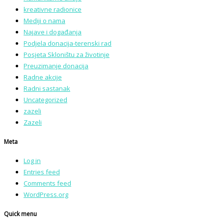
kreativne radionice
Mediji o nama
Najave i događanja
Podjela donacija-terenski rad
Posjeta Skloništu za životinje
Preuzimanje donacija
Radne akcije
Radni sastanak
Uncategorized
zazeli
Zazeli
Meta
Log in
Entries feed
Comments feed
WordPress.org
Quick menu