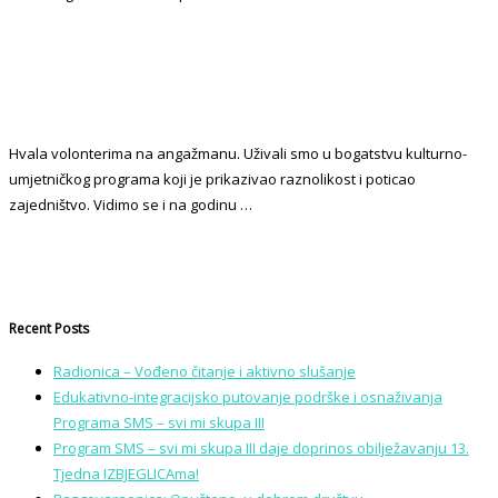
Hvala volonterima na angažmanu. Uživali smo u bogatstvu kulturno-
umjetničkog programa koji je prikazivao raznolikost i poticao
zajedništvo. Vidimo se i na godinu …
Recent Posts
Radionica – Vođeno čitanje i aktivno slušanje
Edukativno-integracijsko putovanje podrške i osnaživanja
Programa SMS – svi mi skupa III
Program SMS – svi mi skupa III daje doprinos obilježavanju 13.
Tjedna IZBJEGLICAma!