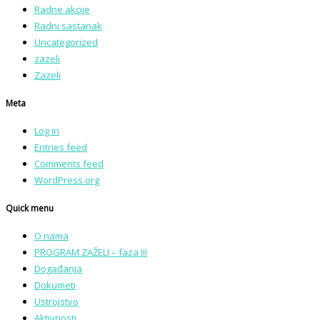
Radne akcije
Radni sastanak
Uncategorized
zazeli
Zazeli
Meta
Log in
Entries feed
Comments feed
WordPress.org
Quick menu
O nama
PROGRAM ZAŽELI – faza III
Događanja
Dokumeti
Ustrojstvo
Aktivnosti