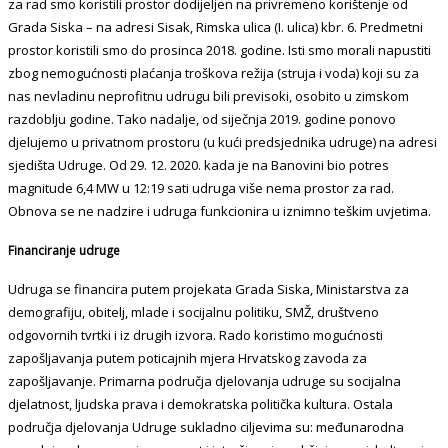
za rad smo koristili prostor dodijeljen na privremeno korištenje od
Grada Siska – na adresi Sisak, Rimska ulica (I. ulica) kbr. 6. Predmetni
prostor koristili smo do prosinca 2018. godine. Isti smo morali napustiti
zbog nemogućnosti plaćanja troškova režija (struja i voda) koji su za
nas nevladinu neprofitnu udrugu bili previsoki, osobito u zimskom
razdoblju godine. Tako nadalje, od siječnja 2019. godine ponovo
djelujemo u privatnom prostoru (u kući predsjednika udruge) na adresi
sjedišta Udruge. Od 29. 12. 2020. kada je na Banovini bio potres
magnitude 6,4 MW u 12:19 sati udruga više nema prostor za rad.
Obnova se ne nadzire i udruga funkcionira u iznimno teškim uvjetima.
Financiranje udruge
Udruga se financira putem projekata Grada Siska, Ministarstva za
demografiju, obitelj, mlade i socijalnu politiku, SMŽ, društveno
odgovornih tvrtki i iz drugih izvora. Rado koristimo mogućnosti
zapošljavanja putem poticajnih mjera Hrvatskog zavoda za
zapošljavanje. Primarna područja djelovanja udruge su socijalna
djelatnost, ljudska prava i demokratska politička kultura. Ostala
područja djelovanja Udruge sukladno ciljevima su: međunarodna