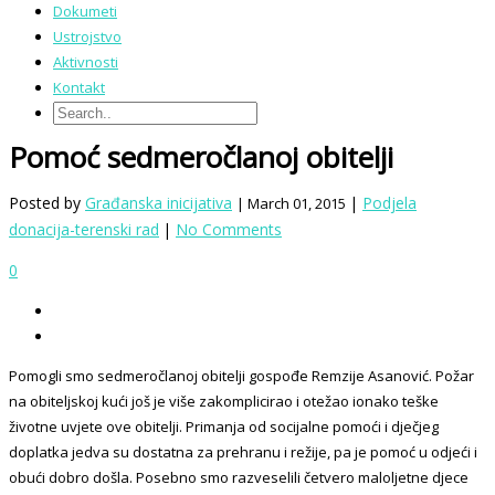
Dokumeti
Ustrojstvo
Aktivnosti
Kontakt
Pomoć sedmeročlanoj obitelji
Posted by
Građanska inicijativa
|
Podjela
| March 01, 2015
donacija-terenski rad
|
No Comments
0
Pomogli smo sedmeročlanoj obitelji gospođe Remzije Asanović. Požar
na obiteljskoj kući još je više zakomplicirao i otežao ionako teške
životne uvjete ove obitelji. Primanja od socijalne pomoći i dječjeg
doplatka jedva su dostatna za prehranu i režije, pa je pomoć u odjeći i
obući dobro došla. Posebno smo razveselili četvero maloljetne djece