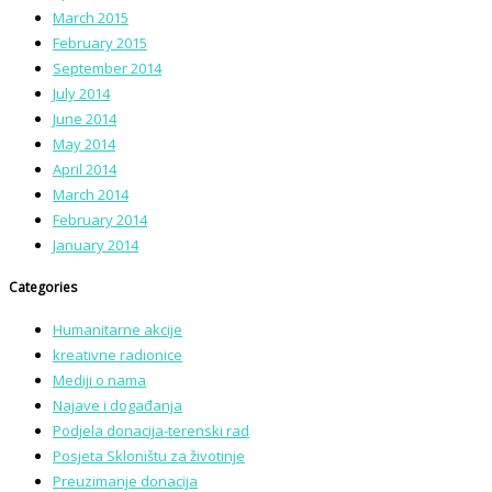
March 2015
February 2015
September 2014
July 2014
June 2014
May 2014
April 2014
March 2014
February 2014
January 2014
Categories
Humanitarne akcije
kreativne radionice
Mediji o nama
Najave i događanja
Podjela donacija-terenski rad
Posjeta Skloništu za životinje
Preuzimanje donacija