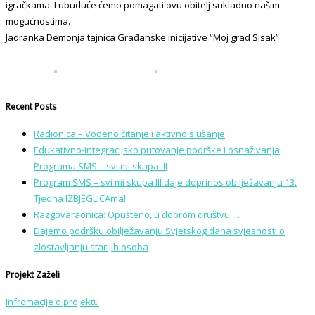
igračkama. I ubuduće ćemo pomagati ovu obitelj sukladno našim
mogućnostima.
Jadranka Demonja tajnica Građanske inicijative “Moj grad Sisak”
Recent Posts
Radionica – Vođeno čitanje i aktivno slušanje
Edukativno-integracijsko putovanje podrške i osnaživanja
Programa SMS – svi mi skupa III
Program SMS – svi mi skupa III daje doprinos obilježavanju 13.
Tjedna IZBJEGLICAma!
Razgovaraonica: Opušteno, u dobrom društvu …
Dajemo podršku obilježavanju Svjetskog dana svjesnosti o
zlostavljanju starijih osoba
Projekt Zaželi
Infromacije o projektu