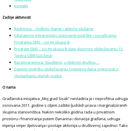
Kontakt
Zadnje aktivnosti
Radionica – Vođeno čitanje i aktivno slušanje
Edukativno-integracijsko putovanje podrške i osnaživanja
Programa SMS – svi mi skupa III
Program SMS – svi mi skupa III daje doprinos obilježavanju 13.
Tjedna IZBJEGLICAma!
Razgovaraonica: Opušteno, u dobrom društvu …
Dajemo podršku obilježavanju Svjetskog dana svjesnosti o
zlostavljanju starijih osoba
O nama
Građanska inicijativa „Moj grad Sisak“ nevladina je i neprofitna udruga
osnovana 2011. godine s ciljem zaštite ljudskih prava i marginaliziranih
skupina stanovništva. Nakon nekoliko godina rada u privatnom
prostoru i financiranja putem članarina i donacija građana, udruga
mijenja smjer djelovanja i postaje aktivnija u društvenoj zajednici. Tako