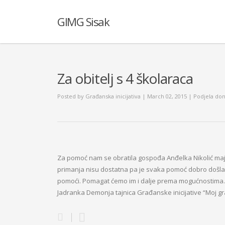
GIMG Sisak
Za obitelj s 4 školaraca
Posted by
Građanska inicijativa
| March 02, 2015
|
Podjela don
Za pomoć nam se obratila gospođa Anđelka Nikolić majk
primanja nisu dostatna pa je svaka pomoć dobro došla. Od
pomoći. Pomagat ćemo im i dalje prema mogućnostima.
Jadranka Demonja tajnica Građanske inicijative “Moj gr