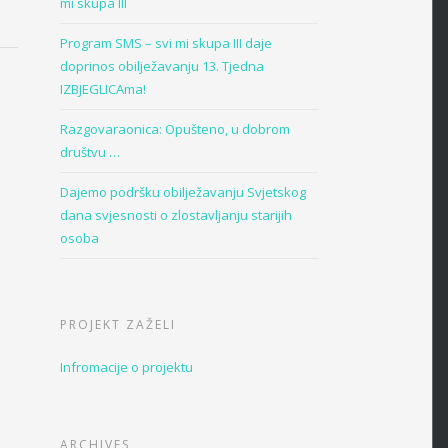
mi skupa III
Program SMS – svi mi skupa III daje
doprinos obilježavanju 13. Tjedna
IZBJEGLICAma!
Razgovaraonica: Opušteno, u dobrom
društvu …
Dajemo podršku obilježavanju Svjetskog
dana svjesnosti o zlostavljanju starijih
osoba
PROJEKT ZAŽELI
Infromacije o projektu
ARCHIVES