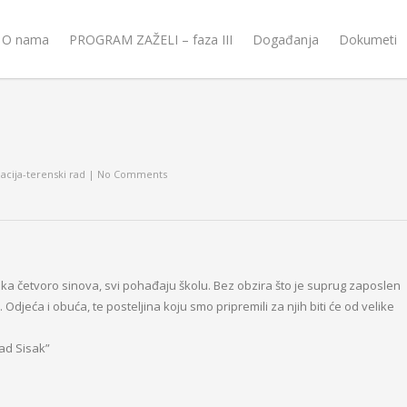
O nama
PROGRAM ZAŽELI – faza III
Događanja
Dokumeti
acija-terenski rad
|
No Comments
a četvoro sinova, svi pohađaju školu. Bez obzira što je suprug zaposlen
jeća i obuća, te posteljina koju smo pripremili za njih biti će od velike
ad Sisak”