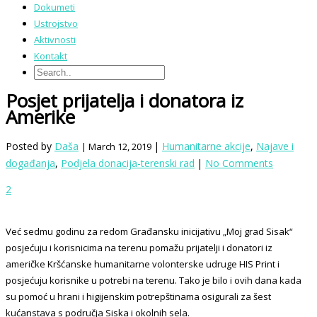
Dokumeti
Ustrojstvo
Aktivnosti
Kontakt
Posjet prijatelja i donatora iz
Amerike
Posted by
Daša
|
Humanitarne akcije
,
Najave i
| March 12, 2019
događanja
,
Podjela donacija-terenski rad
|
No Comments
2
Već sedmu godinu za redom Građansku inicijativu „Moj grad Sisak“
posjećuju i korisnicima na terenu pomažu prijatelji i donatori iz
američke Kršćanske humanitarne volonterske udruge HIS Print i
posjećuju korisnike u potrebi na terenu. Tako je bilo i ovih dana kada
su pomoć u hrani i higijenskim potrepštinama osigurali za šest
kućanstava s područja Siska i okolnih sela.