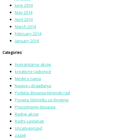
June 2014
May 2014
April 2014
March 2014
February 2014
January 2014
Categories
Humanitarne akcije
kreativne radionice
Mediji o nama
Najave i događanja
Podjela donacija-terenski rad
Posjeta Skloništu za životinje
Preuzimanje donacija
Radne akcije
Radni sastanak
Uncategorized
zazeli