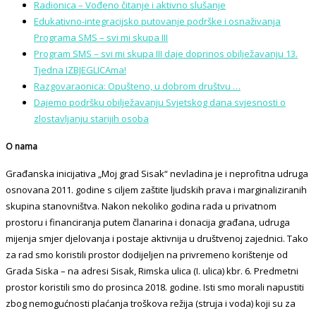
Radionica – Vođeno čitanje i aktivno slušanje
Edukativno-integracijsko putovanje podrške i osnaživanja
Programa SMS – svi mi skupa III
Program SMS – svi mi skupa III daje doprinos obilježavanju 13.
Tjedna IZBJEGLICAma!
Razgovaraonica: Opušteno, u dobrom društvu …
Dajemo podršku obilježavanju Svjetskog dana svjesnosti o
zlostavljanju starijih osoba
O nama
Građanska inicijativa „Moj grad Sisak“ nevladina je i neprofitna udruga
osnovana 2011. godine s ciljem zaštite ljudskih prava i marginaliziranih
skupina stanovništva. Nakon nekoliko godina rada u privatnom
prostoru i financiranja putem članarina i donacija građana, udruga
mijenja smjer djelovanja i postaje aktivnija u društvenoj zajednici. Tako
za rad smo koristili prostor dodijeljen na privremeno korištenje od
Grada Siska – na adresi Sisak, Rimska ulica (I. ulica) kbr. 6. Predmetni
prostor koristili smo do prosinca 2018. godine. Isti smo morali napustiti
zbog nemogućnosti plaćanja troškova režija (struja i voda) koji su za