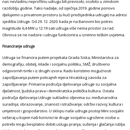
nas nevladinu neprofitnu udrugu bili previsoki, osobito u zimskom
razdoblju godine. Tako nadalje, od siječnja 2019. godine ponovo
djelujemo u privatnom prostoru (u kući predsjednika udruge) na adresi
sjedišta Udruge. Od 29. 12. 2020. kada je na Banovini bio potres
magnitude 6,4 MW u 12:19 sati udruga više nema prostor za rad.
Obnova se ne nadzire i udruga funkcionira u iznimno teškim uvjetima.
Financiranje udruge
Udruga se financira putem projekata Grada Siska, Ministarstva za
demografiju, obitelj, mlade i socijalnu politiku, SMŽ, društveno
odgovornih tvrtki i iz drugih izvora. Rado koristimo mogućnosti
zapošljavanja putem poticajnih mjera Hrvatskog zavoda za
zapošljavanje. Primarna područja djelovanja udruge su socijalna
djelatnost, ljudska prava i demokratska politička kultura. Ostala
područja djelovanja Udruge sukladno ciljevima su: međunarodna
suradnja; obrazovanje, znanost i istraživanje; održivi razvoj; kultura i
umjetnost i gospodarstvo. U sklopu naše udruge postoji Mini socijalni
vešeraj u kojem naši korisnici te druge socijalno-ugrožene osobe u
potrebi mogu besplatno dobiti uslugu pranja, sušenja i glačanja rublja.