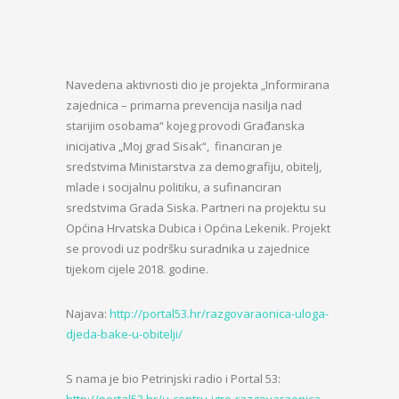
Navedena aktivnosti dio je projekta „Informirana
zajednica – primarna prevencija nasilja nad
starijim osobama“ kojeg provodi Građanska
inicijativa „Moj grad Sisak“, financiran je
sredstvima Ministarstva za demografiju, obitelj,
mlade i socijalnu politiku, a sufinanciran
sredstvima Grada Siska. Partneri na projektu su
Općina Hrvatska Dubica i Općina Lekenik. Projekt
se provodi uz podršku suradnika u zajednice
tijekom cijele 2018. godine.
Najava:
http://portal53.hr/razgovaraonica-uloga-
djeda-bake-u-obitelji/
S nama je bio Petrinjski radio i Portal 53:
http://portal53.hr/u-centru-igre-razgovaraonica-