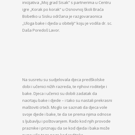
inicijativa „Moj grad Sisak“ s partnerima u Centru
igre „Korak po korak“ u Osnovnoj školi Braća
Bobetko u Sisku održana je razgovaraonica
„Uloga bake i djeda u obitelji“ koju je vodila dr. sc.
Daša Poredoš Lavor.
Na susretu su sudjelovala djeca predškolske
dobi i učenici nižih razreda, te njihovi roditelje i
bake. Djeca i učenici su dobili zadatak da
nacrtaju bake i djede – i tako su nastali prekrasni
maštoviti crteži. Moglo se saznati da djeca vole
svoje djede i bake, te da se prema njima odnose
s ljubavlju i poštovanjem. Rado kod njih provode
praznike i priznaju da se kod djeda i baka može
puno više toga nego kod roditelja.