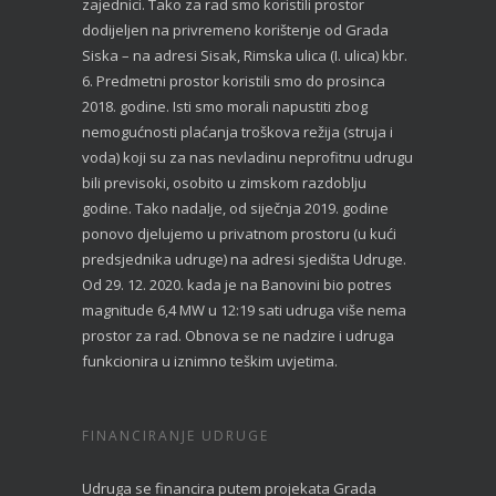
zajednici. Tako za rad smo koristili prostor
dodijeljen na privremeno korištenje od Grada
Siska – na adresi Sisak, Rimska ulica (I. ulica) kbr.
6. Predmetni prostor koristili smo do prosinca
2018. godine. Isti smo morali napustiti zbog
nemogućnosti plaćanja troškova režija (struja i
voda) koji su za nas nevladinu neprofitnu udrugu
bili previsoki, osobito u zimskom razdoblju
godine. Tako nadalje, od siječnja 2019. godine
ponovo djelujemo u privatnom prostoru (u kući
predsjednika udruge) na adresi sjedišta Udruge.
Od 29. 12. 2020. kada je na Banovini bio potres
magnitude 6,4 MW u 12:19 sati udruga više nema
prostor za rad. Obnova se ne nadzire i udruga
funkcionira u iznimno teškim uvjetima.
FINANCIRANJE UDRUGE
Udruga se financira putem projekata Grada