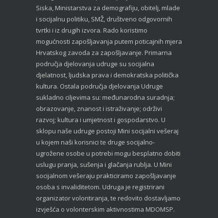
Siska, Ministarstva za demografiju, obitelj, mlade
i socijalnu politiku, SMŽ, društveno odgovornih
tvrtki i iz drugih izvora. Rado koristimo
mogućnosti zapošljavanja putem poticajnih mjera
Hrvatskog zavoda za zapošljavanje. Primarna
područja djelovanja udruge su socijalna
djelatnost, ljudska prava i demokratska politička
kultura. Ostala područja djelovanja Udruge
sukladno ciljevima su: međunarodna suradnja;
obrazovanje, znanost i istraživanje; održivi
razvoj; kultura i umjetnost i gospodarstvo. U
sklopu naše udruge postoji Mini socijalni vešeraj
u kojem naši korisnici te druge socijalno-
ugrožene osobe u potrebi mogu besplatno dobiti
uslugu pranja, sušenja i glačanja rublja. U Mini
socijalnom vešeraju prakticiramo zapošljavanje
osoba s invaliditetom. Udruga je registrirani
organizator volontiranja, te redovito dostavljamo
izvješća o volonterskim aktivnostima MDOMSP.