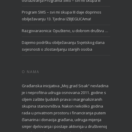
osnaživanja Programa SMS – svi mi skupa III
Program SMS – svi mi skupa III daje doprinos
obilježavanju 13. Tjedna IZBJEGLICAma!
Razgovaraonica: Opušteno, u dobrom društvu …
Dajemo podršku obilježavanju Svjetskog dana
svjesnosti o zlostavljanju starijih osoba
O NAMA
Građanska inicijativa „Moj grad Sisak“ nevladina
je i neprofitna udruga osnovana 2011. godine s
ciljem zaštite ljudskih prava i marginaliziranih
skupina stanovništva. Nakon nekoliko godina
rada u privatnom prostoru i financiranja putem
članarina i donacija građana, udruga mijenja
smjer djelovanja i postaje aktivnija u društvenoj