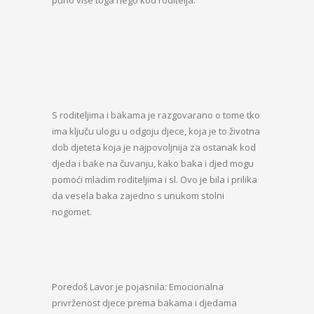
S roditeljima i bakama je razgovarano o tome tko
ima ključu ulogu u odgoju djece, koja je to životna
dob djeteta koja je najpovoljnija za ostanak kod
djeda i bake na čuvanju, kako baka i djed mogu
pomoći mladim roditeljima i sl. Ovo je bila i prilika
da vesela baka zajedno s unukom stolni
nogomet.
Poredoš Lavor je pojasnila: Emocionalna
privrženost djece prema bakama i djedama