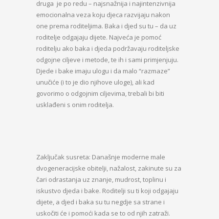
druga je po redu – najsnažnija i najintenzivnija
emocionalna veza koju djeca razvijaju nakon
one prema roditeljima. Baka i djed su tu – da uz
roditelje odgajaju dijete. Najveća je pomoć
roditelju ako baka i djeda podržavaju roditeljske
odgojne ciljeve i metode, te ih i sami primjenjuju.
Djede i bake imaju ulogu i da malo “razmaze”
unučiće (i to je dio njihove uloge), ali kad
govorimo o odgojnim ciljevima, trebali bi biti
usklađeni s onim roditelja.
Zaključak susreta: Današnje moderne male
dvogeneracijske obitelji, nažalost, zakinute su za
čari odrastanja uz znanje, mudrost, toplinu i
iskustvo djeda i bake. Roditelji su ti koji odgajaju
dijete, a djed i baka su tu negdje sa strane i
uskočiti će i pomoći kada se to od njih zatraži.