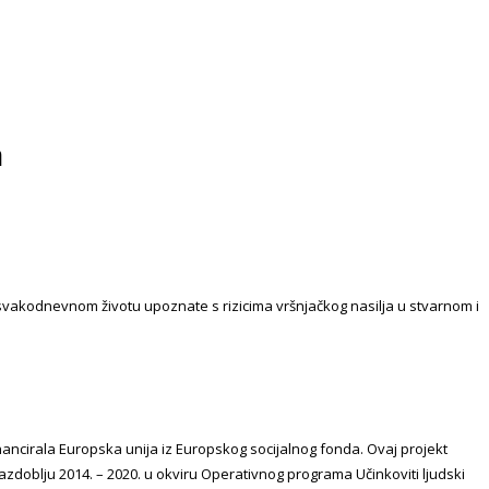
a
u svakodnevnom životu upoznate s rizicima vršnjačkog nasilja u stvarnom i
inancirala Europska unija iz Europskog socijalnog fonda. Ovaj projekt
azdoblju 2014. – 2020. u okviru Operativnog programa Učinkoviti ljudski