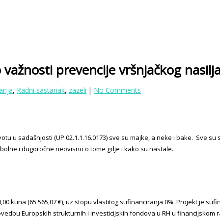
 važnosti prevencije vršnjačkog nasilj
anja
,
Radni sastanak
,
zazeli
|
No Comments
votu u sadašnjosti (UP.02.1.1.16.0173) sve su majke, a neke i bake. Sve s
o bolne i dugoročne neovisno o tome gdje i kako su nastale.
,00 kuna (65.565,07 €), uz stopu vlastitog sufinanciranja 0%. Projekt je suf
vedbu Europskih strukturnih i investicijskih fondova u RH u financijskom r