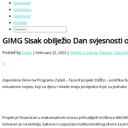
Dokumeti
Ustrojstvo
Aktivnosti
Kontakt
GIMG Sisak obilježio Dan svjesnosti o
Posted by
Daša
|
Mediji o nama
,
Najave i događ
| February 22, 2023
1
Zaposlene žene na Programu Zaželi – faza III projekt ZAŽELI – podrška ži
virtualnom svijetu, koji za djecu i mlade imaju posljedice koje su jednak
Projekt je financiran u maksimalnom iznosu prihvatljivih troškova 494.000
ostvaren je na temelju Zakona o uspostavi institucionalnog okvira za pro