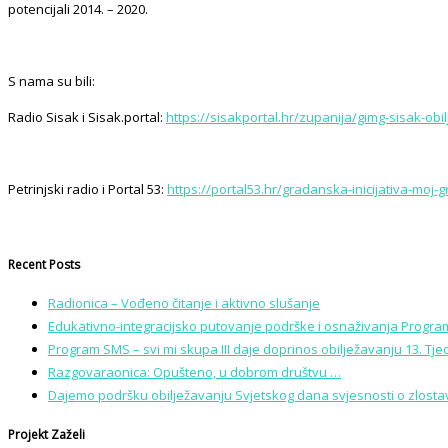
potencijali 2014. – 2020.
S nama su bili:
Radio Sisak i Sisak.portal:
https://sisakportal.hr/zupanija/gimg-sisak-obi
Petrinjski radio i Portal 53:
https://portal53.hr/gradanska-inicijativa-moj-
Recent Posts
Radionica – Vođeno čitanje i aktivno slušanje
Edukativno-integracijsko putovanje podrške i osnaživanja Program
Program SMS – svi mi skupa III daje doprinos obilježavanju 13. Tj
Razgovaraonica: Opušteno, u dobrom društvu …
Dajemo podršku obilježavanju Svjetskog dana svjesnosti o zlostavl
Projekt Zaželi