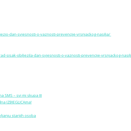
ljezio-dan-svjesnosti-o-vaznosti-prevencije-vrsnjackog-nasilja/
grad-sisak-obiljezila-dan-svjesnosti-o-vaznosti-prevencije-vrsnjackog-nasil
a SMS – svi mi skupa III
edna IZBJEGLICAma!
janju starijih osoba