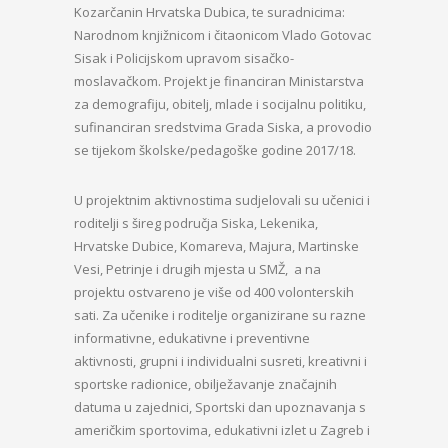
Kozarčanin Hrvatska Dubica, te suradnicima:
Narodnom knjižnicom i čitaonicom Vlado Gotovac
Sisak i Policijskom upravom sisačko-
moslavačkom. Projekt je financiran Ministarstva
za demografiju, obitelj, mlade i socijalnu politiku,
sufinanciran sredstvima Grada Siska, a provodio
se tijekom školske/pedagoške godine 2017/18.
U projektnim aktivnostima sudjelovali su učenici i
roditelji s šireg područja Siska, Lekenika,
Hrvatske Dubice, Komareva, Majura, Martinske
Vesi, Petrinje i drugih mjesta u SMŽ, a na
projektu ostvareno je više od 400 volonterskih
sati. Za učenike i roditelje organizirane su razne
informativne, edukativne i preventivne
aktivnosti, grupni i individualni susreti, kreativni i
sportske radionice, obilježavanje značajnih
datuma u zajednici, Sportski dan upoznavanja s
američkim sportovima, edukativni izlet u Zagreb i