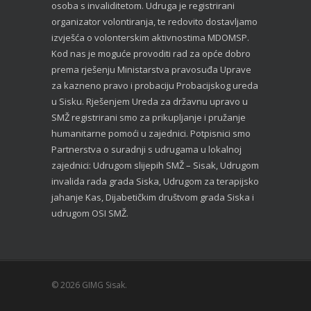
osoba s invaliditetom. Udruga je registrirani
organizator volontiranja, te redovito dostavljamo
izvješća o volonterskim aktivnostima MDOMSP.
Kod nas je moguće provoditi rad za opće dobro
prema rješenju Ministarstva pravosuđa Uprave
za kazneno pravo i probaciju Probacijskog ureda
u Sisku. Rješenjem Ureda za državnu upravo u
SMŽ registrirani smo za prikupljanje i pružanje
humanitarne pomoći u zajednici. Potpisnici smo
Partnerstva o suradnji s udrugama u lokalnoj
zajednici: Udrugom slijepih SMŽ – Sisak, Udrugom
invalida rada grada Siska, Udrugom za terapijsko
jahanje Kas, Dijabetičkim društvom grada Siska i
udrugom OSI SMŽ.
© 2026 GIMG Sisak.