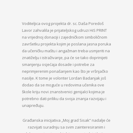
Voditeljica ovog projekta dr. sc. Daša Poredoš
Lavor zahvalila je prijateljskog udruzi HiS PRINT
na vrijednoj donaciji i zajedničkom simboličnom
završetku projekta kojim je poslana jasna poruka
da učeničku maštu i angažman treba usmjeriti na
znatiželju i istraživanje, pa će se tako doprinijeti
smanjenju osjećaja dosade i potrebe za
neprimjerenim ponašanjem kao što je vršnjačko
nasilje. K tome je volonter Lordan Badanjak još
dodao da se moguće u redovima učenika ove
škole kriju novi znanstvenici genijalci kojima je
potrebno dati priliku da svoja znanja razvijaju i
unapređuju.
Građanska inicijativa „Moj grad Sisak“ nadalje će
razvijati suradnju sa svim zainteresiranim i