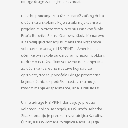
mnoge druge zanimljive aktivnosti.
U svrhu poticanja znatiželje i istraživačkog duha
u učenika u školama koje su bila najaktivnije u
projektnim aktivnostima, a to su Osnovna škola
Braća Bobetko Sisak i Osnovna škola Komarevo,
a zahvaljujući donaciji humanitarne kršćanske
volonterske udruge HiS PRINT iz Amerike – za
učenike ovih škola su osigurani prigodni pokloni.
Radi se o istraživačkim setovima namijenjenima
za učenike razredne nastave koji sadrže
epruvete, tikvice, povećala i druge predmetne
kojima učenici uz podrška nastavnika mogu
izvoditi manje eksperimente, analizirati tlo i sl.
U ime udruge HiS PRINT donaciju je predao
volonter Lordan Badanjak, u OŠ Braća Bobetko
Sisak donaciju je preuzela ravnateljica Karolina
Čutuk, a u OŠ Komarevo tajnica Nada Teljaga.