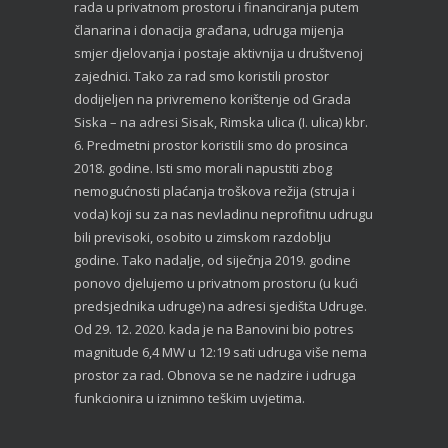
rada u privatnom prostoru i financiranja putem
članarina i donacija građana, udruga mijenja
smjer djelovanja i postaje aktivnija u društvenoj
zajednici. Tako za rad smo koristili prostor
dodijeljen na privremeno korištenje od Grada
Siska – na adresi Sisak, Rimska ulica (I. ulica) kbr.
6. Predmetni prostor koristili smo do prosinca
2018. godine. Isti smo morali napustiti zbog
nemogućnosti plaćanja troškova režija (struja i
voda) koji su za nas nevladinu neprofitnu udrugu
bili previsoki, osobito u zimskom razdoblju
godine. Tako nadalje, od siječnja 2019. godine
ponovo djelujemo u privatnom prostoru (u kući
predsjednika udruge) na adresi sjedišta Udruge.
Od 29. 12. 2020. kada je na Banovini bio potres
magnitude 6,4 MW u 12:19 sati udruga više nema
prostor za rad. Obnova se ne nadzire i udruga
funkcionira u iznimno teškim uvjetima.