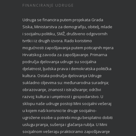
FINANCIRANJE UDRUGE
Udruga se financira putem projekata Grada
Siska, Ministarstva za demografiju, obitelj, mlade
i socijalnu politiku, SMŽ, društveno odgovornih
tvrtki i iz drugih izvora. Rado koristimo
mogućnosti zapošljavanja putem poticajnih mjera
Hrvatskog zavoda za zapošljavanje. Primarna
područja djelovanja udruge su socijalna
djelatnost, ljudska prava i demokratska politička
kultura. Ostala područja djelovanja Udruge
sukladno ciljevima su: međunarodna suradnja;
obrazovanje, znanost i istraživanje; održivi
razvoj; kultura i umjetnost i gospodarstvo. U
sklopu naše udruge postoji Mini socijalni vešeraj
u kojem naši korisnici te druge socijalno-
ugrožene osobe u potrebi mogu besplatno dobiti
uslugu pranja, sušenja i glačanja rublja. U Mini
socijalnom vešeraju prakticiramo zapošljavanje