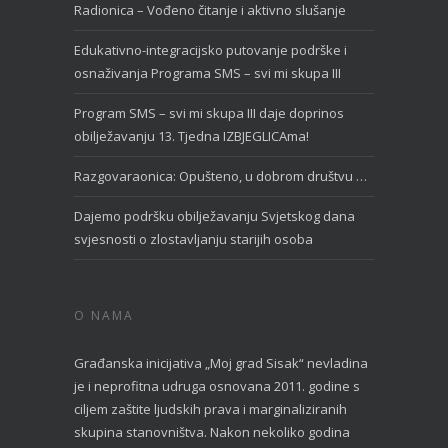
Radionica – Vođeno čitanje i aktivno slušanje
Edukativno-integracijsko putovanje podrške i
osnaživanja Programa SMS – svi mi skupa III
Program SMS – svi mi skupa III daje doprinos
obilježavanju 13. Tjedna IZBJEGLICAma!
Razgovaraonica: Opušteno, u dobrom društvu …
Dajemo podršku obilježavanju Svjetskog dana
svjesnosti o zlostavljanju starijih osoba
O NAMA
Građanska inicijativa „Moj grad Sisak“ nevladina
je i neprofitna udruga osnovana 2011. godine s
ciljem zaštite ljudskih prava i marginaliziranih
skupina stanovništva. Nakon nekoliko godina