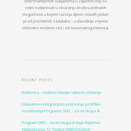
dobronamjernim subjektima u zajednici koji su
voljni sudjelovati u stvaranju društva jednakih
mogućnosti u kojem razvoju djece i mladih jedan
je od prioritetnih zadataka – u današnje vrijeme
slobodno možemo reći i od nacionalnog interesa.
RECENT POSTS
Radionica – Vođeno čitanje i aktivno slušanje
Edukativno-integracijsko putovanje podrške i
osnaživanja Programa SMS – svi mi skupa III
Program SMS – svi mi skupa III daje doprinos
obilježavanju 13. Tjedna IZBJEGLICAma!