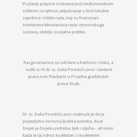
Pružanje potpore osobama pod međunarodnom
zaštitom za njihovo uključivanje u život lokalne
zajednice i tržište rada, koji su financirani
sredstvima Ministarstva rada, mirovinskoga
sustava, obitelji i socijalne politike.
Razgovaraonice su održane u Karlovcu i Sisku, a
vodili su ih dr. sc. Daša Poredoš Lavor i student
prava Ivan Plavljanić iz Projekta građanskih
prava Sisak.
Dr. sc. Daša Poredoš Lavor istaknula je da je
prijateljstvo osnovna ljudska potreba, da je
čovjek je čovjeku potreba, lijek i utjeha – ali samo
kada je taj odnos kvalitetan. U kvalitetnim