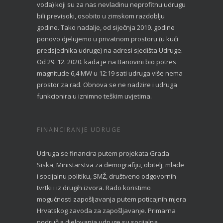
voda) koji su za nas nevladinu neprofitnu udrugu
bili previsoki, osobito u zimskom razdoblju
godine. Tako nadalje, od siječnja 2019. godine
ponovo djelujemo u privatnom prostoru (u kući
predsjednika udruge) na adresi sjedišta Udruge.
Od 29. 12. 2020. kada je na Banovini bio potres
magnitude 6,4 MW u 12:19 sati udruga više nema
prostor za rad. Obnova se ne nadzire i udruga
funkcionira u iznimno teškim uvjetima.
FINANCIRANJE UDRUGE
Udruga se financira putem projekata Grada
Siska, Ministarstva za demografiju, obitelj, mlade
i socijalnu politiku, SMŽ, društveno odgovornih
tvrtki i iz drugih izvora. Rado koristimo
mogućnosti zapošljavanja putem poticajnih mjera
Hrvatskog zavoda za zapošljavanje. Primarna
područja djelovanja udruge su socijalna