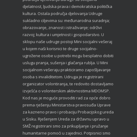
djelatnost, ljudska prava i demokratska politička
kultura. Ostala područja djelovanja Udruge
sukladno ciljevima su: međunarodna suradnja;
obrazovanje, znanost i istraživanje; održivi
razvoj; kultura i umjetnost i gospodarstvo. U
sklopu naše udruge postoji Mini socijalni vešeraj
u kojem naši korisnici te druge socijalno-
ugrožene osobe u potrebi mogu besplatno dobiti
uslugu pranja, sušenja i glačanja rublja. U Mini
socijalnom vešeraju prakticiramo zapošljavanje
osoba s invaliditetom. Udruga je registrirani
organizator volontiranja, te redovito dostavljamo
izvješća o volonterskim aktivnostima MDOMSP.
Kod nas je moguće provoditi rad za opće dobro
prema rješenju Ministarstva pravosuđa Uprave
za kazneno pravo i probaciju Probacijskog ureda
u Sisku. Rješenjem Ureda za državnu upravo u
SMŽ registrirani smo za prikupljanje i pružanje
humanitarne pomoći u zajednici. Potpisnici smo