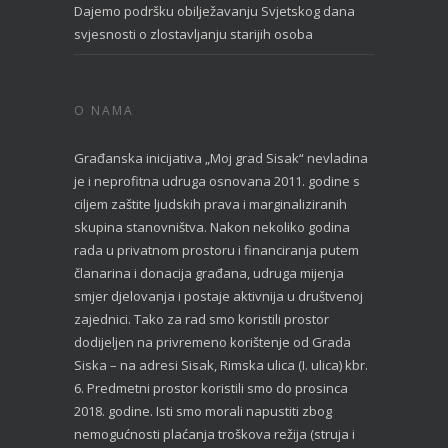
Dajemo podršku obilježavanju Svjetskog dana
svjesnosti o zlostavljanju starijih osoba
O NAMA
Građanska inicijativa „Moj grad Sisak“ nevladina
je i neprofitna udruga osnovana 2011. godine s
ciljem zaštite ljudskih prava i marginaliziranih
skupina stanovništva. Nakon nekoliko godina
rada u privatnom prostoru i financiranja putem
članarina i donacija građana, udruga mijenja
smjer djelovanja i postaje aktivnija u društvenoj
zajednici. Tako za rad smo koristili prostor
dodijeljen na privremeno korištenje od Grada
Siska – na adresi Sisak, Rimska ulica (I. ulica) kbr.
6. Predmetni prostor koristili smo do prosinca
2018. godine. Isti smo morali napustiti zbog
nemogućnosti plaćanja troškova režija (struja i