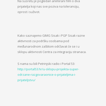
Na susretu je pogledan animirani film o dva
prijatelja koji nas sve poziva na toleranciju,
oprost i suživot.
Kako saznajemo GIMG Sisak i PGP Sisak razne
aktivnosti za podršku osobama pod
međunarodnom zaštitom održavat će se i u
sklopu aktivnosti Centra za integraciju stranaca.
S nama su bili Petrinjski radio i Portal 53:
http://portal53.hr/u-sklopu-projekta-super-
odrzane-razgovaraonice-o-prijateljima-i-
prijateljstvu/