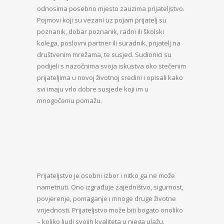
odnosima posebno mjesto zauzima prijateljstvo.
Pojmovi koji su vezani uz pojam prijatelj su
poznanik, dobar poznanik, radni ili školski
kolega, poslovni partner ili suradnik, prijatelj na
društvenim mrežama, te susjed. Sudionici su
podijeli s nazočnima svoja iskustva oko stečenim
prijateljima u novoj životnoj sredini i opisali kako
svi imaju vrlo dobre susjede koji im u
mnogočemu pomažu.
Prijateljstvo je osobni izbor i nitko ga ne može
nametnuti. Ono izgrađuje zajedništvo, sigurnost,
povjerenje, pomaganje i mnoge druge životne
vrijednosti. Prijateljstvo može biti bogato onoliko
– koliko ljudi svojih kvaliteta u njega ulažu.