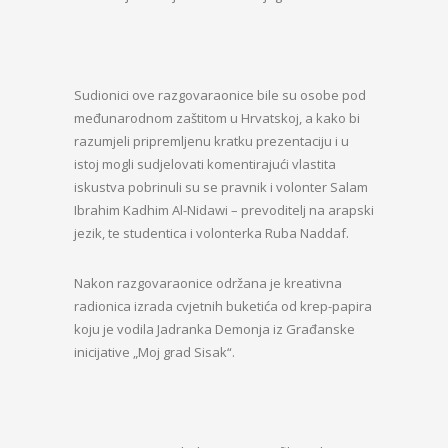
Sudionici ove razgovaraonice bile su osobe pod
međunarodnom zaštitom u Hrvatskoj, a kako bi
razumjeli pripremljenu kratku prezentaciju i u
istoj mogli sudjelovati komentirajući vlastita
iskustva pobrinuli su se pravnik i volonter Salam
Ibrahim Kadhim Al-Nidawi – prevoditelj na arapski
jezik, te studentica i volonterka Ruba Naddaf.
Nakon razgovaraonice održana je kreativna
radionica izrada cvjetnih buketića od krep-papira
koju je vodila Jadranka Demonja iz Građanske
inicijative „Moj grad Sisak“.