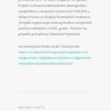
Projekt sufinancira Ministarstvo demografije i
useljeništva u ukupnom iznosu od 27.345,00 € u
sklopu Poziva za dodjelu financijskih sredstava
„Projekti organizacija civilnog društva usmjerenih
podršci roditeljstvu u 2025. godini.“ Partner na
projektu je Knjižnica i čitaonica Popovača.
Sa nama je bio Radio Sisak i Sisak.portal:
https://sisakportal.hr/zupanija/projektom-rod-
razgovarali-o-zaljubljenosti-ljubavi-i-odgovornim-
vrsnjackim-i-partnerskim-odnosima/
RECENT POSTS