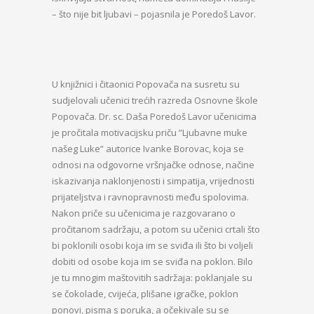
– što nije bit ljubavi – pojasnila je Poredoš Lavor.
U knjižnici i čitaonici Popovača na susretu su
sudjelovali učenici trećih razreda Osnovne škole
Popovača. Dr. sc. Daša Poredoš Lavor učenicima
je pročitala motivacijsku priču ”Ljubavne muke
našeg Luke” autorice Ivanke Borovac, koja se
odnosi na odgovorne vršnjačke odnose, načine
iskazivanja naklonjenosti i simpatija, vrijednosti
prijateljstva i ravnopravnosti među spolovima.
Nakon priče su učenicima je razgovarano o
pročitanom sadržaju, a potom su učenici crtali što
bi poklonili osobi koja im se sviđa ili što bi voljeli
dobiti od osobe koja im se sviđa na poklon. Bilo
je tu mnogim maštovitih sadržaja: poklanjale su
se čokolade, cvijeća, plišane igračke, poklon
ponovi, pisma s poruka, a očekivale su se