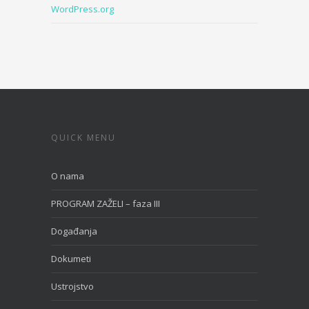
WordPress.org
QUICK MENU
O nama
PROGRAM ZAŽELI – faza III
Događanja
Dokumeti
Ustrojstvo