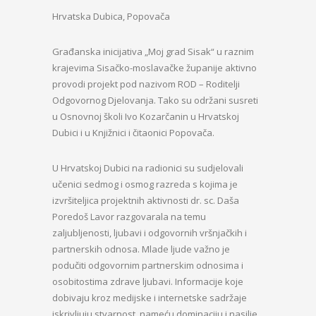
Hrvatska Dubica, Popovača
Građanska inicijativa „Moj grad Sisak“ u raznim
krajevima Sisačko-moslavačke županije aktivno
provodi projekt pod nazivom ROD – Roditelji
Odgovornog Djelovanja. Tako su održani susreti
u Osnovnoj školi Ivo Kozarčanin u Hrvatskoj
Dubici i u Knjižnici i čitaonici Popovača.
U Hrvatskoj Dubici na radionici su sudjelovali
učenici sedmog i osmog razreda s kojima je
izvršiteljica projektnih aktivnosti dr. sc. Daša
Poredoš Lavor razgovarala na temu
zaljubljenosti, ljubavi i odgovornih vršnjačkih i
partnerskih odnosa. Mlade ljude važno je
podučiti odgovornim partnerskim odnosima i
osobitostima zdrave ljubavi. Informacije koje
dobivaju kroz medijske i internetske sadržaje
iskrivljuju stvarnost, nameću dominaciju i nasilje