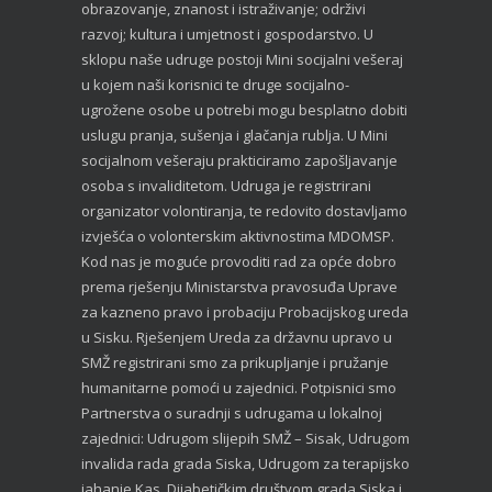
obrazovanje, znanost i istraživanje; održivi
razvoj; kultura i umjetnost i gospodarstvo. U
sklopu naše udruge postoji Mini socijalni vešeraj
u kojem naši korisnici te druge socijalno-
ugrožene osobe u potrebi mogu besplatno dobiti
uslugu pranja, sušenja i glačanja rublja. U Mini
socijalnom vešeraju prakticiramo zapošljavanje
osoba s invaliditetom. Udruga je registrirani
organizator volontiranja, te redovito dostavljamo
izvješća o volonterskim aktivnostima MDOMSP.
Kod nas je moguće provoditi rad za opće dobro
prema rješenju Ministarstva pravosuđa Uprave
za kazneno pravo i probaciju Probacijskog ureda
u Sisku. Rješenjem Ureda za državnu upravo u
SMŽ registrirani smo za prikupljanje i pružanje
humanitarne pomoći u zajednici. Potpisnici smo
Partnerstva o suradnji s udrugama u lokalnoj
zajednici: Udrugom slijepih SMŽ – Sisak, Udrugom
invalida rada grada Siska, Udrugom za terapijsko
jahanje Kas, Dijabetičkim društvom grada Siska i