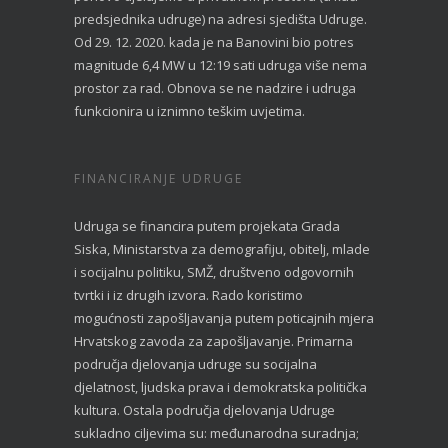
predsjednika udruge) na adresi sjedišta Udruge.
Od 29. 12. 2020. kada je na Banovini bio potres
magnitude 6,4 MW u 12:19 sati udruga više nema
prostor za rad. Obnova se ne nadzire i udruga
funkcionira u iznimno teškim uvjetima.
FINANCIRANJE UDRUGE
Udruga se financira putem projekata Grada
Siska, Ministarstva za demografiju, obitelj, mlade
i socijalnu politiku, SMŽ, društveno odgovornih
tvrtki i iz drugih izvora. Rado koristimo
mogućnosti zapošljavanja putem poticajnih mjera
Hrvatskog zavoda za zapošljavanje. Primarna
područja djelovanja udruge su socijalna
djelatnost, ljudska prava i demokratska politička
kultura. Ostala područja djelovanja Udruge
sukladno ciljevima su: međunarodna suradnja;