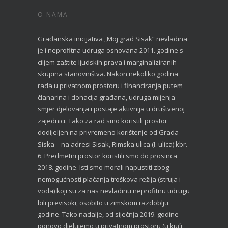
O NAMA
Građanska inicijativa „Moj grad Sisak“ nevladina
je i neprofitna udruga osnovana 2011. godine s
ciljem zaštite ljudskih prava i marginaliziranih
skupina stanovništva. Nakon nekoliko godina
rada u privatnom prostoru i financiranja putem
članarina i donacija građana, udruga mijenja
smjer djelovanja i postaje aktivnija u društvenoj
zajednici. Tako za rad smo koristili prostor
dodijeljen na privremeno korištenje od Grada
Siska – na adresi Sisak, Rimska ulica (I. ulica) kbr.
6. Predmetni prostor koristili smo do prosinca
2018. godine. Isti smo morali napustiti zbog
nemogućnosti plaćanja troškova režija (struja i
voda) koji su za nas nevladinu neprofitnu udrugu
bili previsoki, osobito u zimskom razdoblju
godine. Tako nadalje, od siječnja 2019. godine
ponovo djelujemo u privatnom prostoru (u kući