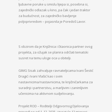
ljubavne poruke u smislu lijepa si, posebna si,
zajednički odlazak u kino, pa čak i jedan traktor
za budućnost, za zajedničko bavljenje
poljoprivredom – pojasnila je Poredoš Lavor.
S obzirom da je Knjižnica i čitaonica partner ovog
projekta, za ožujak se planira održati tematski
susret na temu uloge oca u obitelji.
GIMG Sisak zahvaljuje ravnateljicama Ivani Šestić
Dragić i Ivani Vlašić kao i svim
nastavnicima/nastavnicima, te knjižničarkama za
suradnji i partnerstvu, a marljivim i zanimljivim
učenicima na aktivnom sudjelovanju.
Projekt ROD – Roditelji Odgovornog Djelovanja
provodi se od 1. 12. 2025. i trajat će 12 mjeseci.