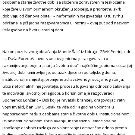
osobama starije životne dobi sa složenim zdravstvenim teškoćama
koje žive u svom primarnom okruženju (obitelji), a prioritetnu skrb
dobivaju od članova obitelji – neformalnih njegovatelja. U tu svrhu
održana je još jedna razgovaraonica u Petrinji – ovaj put pod nazivom
Prilagodba na život u starijoj dobi.
Nakon pozdravnog obraćanja Mande Šalić iz Udruge GRAK Petrinja, dr.
sc. Daša Poredoš Lavor s umirovljenicima je razgovarala o
razumijevanju pojma „starija životna dob“, najčešćim gubicima u starijoj
životnoj dobi: umirovljenje, odlazak djece iz roditeljskog doma,
institucionalni smještaj, promjene zdravstvenog i socijalnog stanja,
ulozi neformalnih njegovatelja, procesu tugovanja odnosno žalovanja,
te motivaciji i životnoj prilagodbi. S korisnicima je razgovarao i
Spomenko Lončarić – Điđi koji je hrvatski branitelj, dragovoljac, ratni
vojni invalid, član GIMG Sisak, te više od 14 godina volontira u
neposrednom radu s osobama starije životne dobi u institucionalnom i
izvaninstitucionalnom zbrinjavanju. Inspirativno i emocionalno
iznošenje osobnih razloga za volontiranje i empatičan odnos prema
ljudima i općenito živim bićima osnažio je osobe starije životne dobi i