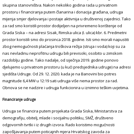
skupina stanovništva. Nakon nekoliko godina rada u privatnom
prostoru i financiranja putem članarina i donacija građana, udruga
mijenja smjer djelovanja i postaje aktivnija u društvenoj zajednici. Tako
za rad smo koristili prostor dodijeljen na privremeno korištenje od
Grada Siska – na adresi Sisak, Rimska ulica (I. ulica) kbr. 6. Predmetni
prostor koristili smo do prosinca 2018. godine. Isti smo morali napustiti
zbog nemogućnosti plaćanja troškova režija (struja i voda) koji su za
nas nevladinu neprofitnu udrugu bili previsoki, osobito u zimskom
razdoblju godine. Tako nadalje, od siječnja 2019. godine ponovo
djelujemo u privatnom prostoru (u kući predsjednika udruge) na adresi
sjedišta Udruge. Od 29. 12. 2020. kada je na Banovini bio potres
magnitude 6,4 MW u 12:19 sati udruga više nema prostor za rad.
Obnova se ne nadzire i udruga funkcionira u iznimno teškim uvjetima.
Financiranje udruge
Udruga se financira putem projekata Grada Siska, Ministarstva za
demografiju, obitelj, mlade i socijalnu politiku, SMŽ, društveno
odgovornih tvrtki i iz drugih izvora. Rado koristimo mogućnosti
zapošljavanja putem poticajnih mjera Hrvatskog zavoda za