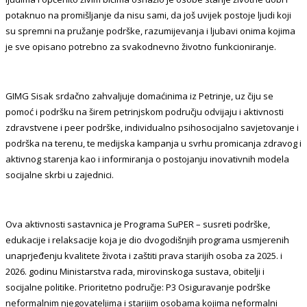
potaknuo na promišljanje da nisu sami, da još uvijek postoje ljudi koji
su spremni na pružanje podrške, razumijevanja i ljubavi onima kojima
je sve opisano potrebno za svakodnevno životno funkcioniranje.
GIMG Sisak srdačno zahvaljuje domaćinima iz Petrinje, uz čiju se
pomoć i podršku na širem petrinjskom području odvijaju i aktivnosti
zdravstvene i peer podrške, individualno psihosocijalno savjetovanje i
podrška na terenu, te medijska kampanja u svrhu promicanja zdravog i
aktivnog starenja kao i informiranja o postojanju inovativnih modela
socijalne skrbi u zajednici.
Ova aktivnosti sastavnica je Programa SuPER – susreti podrške,
edukacije i relaksacije koja je dio dvogodišnjih programa usmjerenih
unaprjeđenju kvalitete života i zaštiti prava starijih osoba za 2025. i
2026. godinu Ministarstva rada, mirovinskoga sustava, obitelji i
socijalne politike. Prioritetno područje: P3 Osiguravanje podrške
neformalnim njegovateljima i starijim osobama kojima neformalni