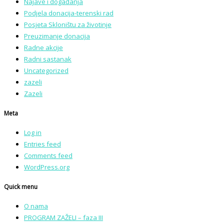
Najave i događanja
Podjela donacija-terenski rad
Posjeta Skloništu za životinje
Preuzimanje donacija
Radne akcije
Radni sastanak
Uncategorized
zazeli
Zazeli
Meta
Log in
Entries feed
Comments feed
WordPress.org
Quick menu
O nama
PROGRAM ZAŽELI – faza III