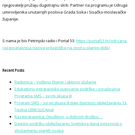
njegovatelji pružaju dugotrajnu skrb. Partner na programu je Udruga
umirovljenika unutarnjih poslova Grada Siska i Sisačko-moslavačke
županije.
S nama je bio Petrinjski radio i Portal 53:
https://portal53.hr/odrzana-
razgovaraonica-naziva-prilagodba-na-zivot-u-starijoj-dobi/
Recent Posts
Radionica – Vođeno čitanje i aktivno slušanje
Edukativno-integracijsko putovanje podrške i osnaživanja
Programa SMS – svi mi skupa III
Program SMS – svi mi skupa III daje doprinos obilježavanju 13.
Tjedna IZBJEGLICAma!
Razgovaraonica: Opušteno, u dobrom društvu …
Dajemo podršku obilježavanju Svjetskog dana svjesnosti o
zlostavljanju starijih osoba