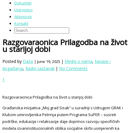
Dokumeti
Ustrojstvo
Aktivnosti
Kontakt
Razgovaraonica Prilagodba na život
u starijoj dobi
Posted by
Daša
|
Mediji o nama
,
Najave i
| June 19, 2025
događanja
,
Radni sastanak
|
No Comments
1
Razgovaraonica Prilagodba na život u starijoj dobi
Građanska inicijativa „Moj grad Sisak“ u suradnji s Udrugom GRAK i
Klubom umirovljenika Petrinja putem Programa SuPER – susreti
podrške, edukacije i relaksacije daje doprinos razvoju specifičnih
modela izvaninstitucionalnih oblika socijalne skrbi usmjerenih ka