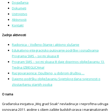
Događanja
Dokumeti
Ustrojstvo
Aktivnosti
Kontakt
Zadnje aktivnosti
Radionica – Vođeno čitanje i aktivno slušanje
Edukativno-integracijsko putovanje podrške i osnaživanja
Programa SMS – svi mi skupa III
Program SMS – svi mi skupa III daje doprinos obilježavanju 13.
Tjedna IZBJEGLICAma!
Razgovaraonica: Opušteno, u dobrom društvu …
Dajemo podršku obilježavanju Svjetskog dana svjesnosti o
zlostavljanju starijih osoba
O nama
Građanska inicijativa „Moj grad Sisak“ nevladina je i neprofitna udruga
osnovana 2011. godine s ciljem zaštite ljudskih prava i marginaliziranih