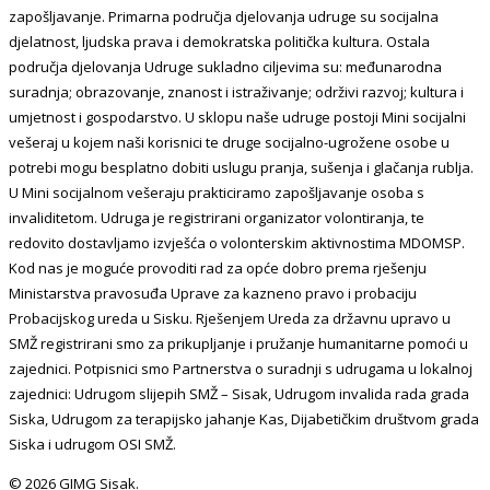
zapošljavanje. Primarna područja djelovanja udruge su socijalna
djelatnost, ljudska prava i demokratska politička kultura. Ostala
područja djelovanja Udruge sukladno ciljevima su: međunarodna
suradnja; obrazovanje, znanost i istraživanje; održivi razvoj; kultura i
umjetnost i gospodarstvo. U sklopu naše udruge postoji Mini socijalni
vešeraj u kojem naši korisnici te druge socijalno-ugrožene osobe u
potrebi mogu besplatno dobiti uslugu pranja, sušenja i glačanja rublja.
U Mini socijalnom vešeraju prakticiramo zapošljavanje osoba s
invaliditetom. Udruga je registrirani organizator volontiranja, te
redovito dostavljamo izvješća o volonterskim aktivnostima MDOMSP.
Kod nas je moguće provoditi rad za opće dobro prema rješenju
Ministarstva pravosuđa Uprave za kazneno pravo i probaciju
Probacijskog ureda u Sisku. Rješenjem Ureda za državnu upravo u
SMŽ registrirani smo za prikupljanje i pružanje humanitarne pomoći u
zajednici. Potpisnici smo Partnerstva o suradnji s udrugama u lokalnoj
zajednici: Udrugom slijepih SMŽ – Sisak, Udrugom invalida rada grada
Siska, Udrugom za terapijsko jahanje Kas, Dijabetičkim društvom grada
Siska i udrugom OSI SMŽ.
© 2026 GIMG Sisak.