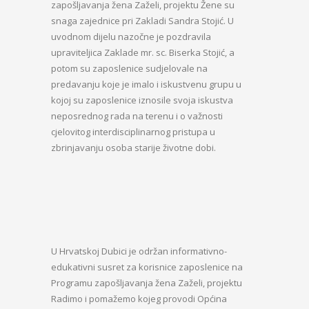
zapošljavanja žena Zaželi, projektu Žene su
snaga zajednice pri Zakladi Sandra Stojić. U
uvodnom dijelu nazočne je pozdravila
upraviteljica Zaklade mr. sc. Biserka Stojić, a
potom su zaposlenice sudjelovale na
predavanju koje je imalo i iskustvenu grupu u
kojoj su zaposlenice iznosile svoja iskustva
neposrednog rada na terenu i o važnosti
cjelovitog interdisciplinarnog pristupa u
zbrinjavanju osoba starije životne dobi.
U Hrvatskoj Dubici je održan informativno-
edukativni susret za korisnice zaposlenice na
Programu zapošljavanja žena Zaželi, projektu
Radimo i pomažemo kojeg provodi Općina