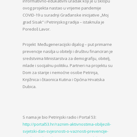
informativno-edukativni uradak koji je u sklopu
ovog projekta nastao u vrijeme pandemije
COVID-19 u suradnji Građanske inicijative „Moj
grad Sisak“ i Petrinjskog radija – istaknula je
Poredoš Lavor.
Projekt Međugeneracijski dijalog – put primarne
prevencije nasilja u obitelji i društvu financiran je
sredstvima Ministarstva za demografiju, obitelj,
mlade i socijalnu politiku. Partneri na projektu su
Dom za starije i nemoćne osobe Petrinja,
Knjižnica i čitaonica Kutina i Općina Hrvatska
Dubica.
S nama je bio Petrinjski radio i Portal 53:
http://portal53.hr/raznim-aktivnostima-obiljezili-
svjetski-dan-svjesnosti-o-vaznosti-prevencije-