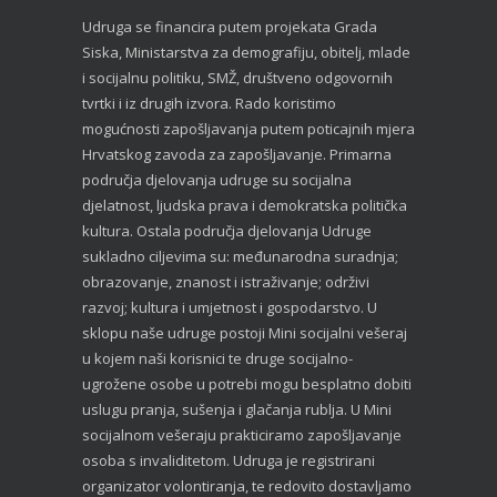
Udruga se financira putem projekata Grada
Siska, Ministarstva za demografiju, obitelj, mlade
i socijalnu politiku, SMŽ, društveno odgovornih
tvrtki i iz drugih izvora. Rado koristimo
mogućnosti zapošljavanja putem poticajnih mjera
Hrvatskog zavoda za zapošljavanje. Primarna
područja djelovanja udruge su socijalna
djelatnost, ljudska prava i demokratska politička
kultura. Ostala područja djelovanja Udruge
sukladno ciljevima su: međunarodna suradnja;
obrazovanje, znanost i istraživanje; održivi
razvoj; kultura i umjetnost i gospodarstvo. U
sklopu naše udruge postoji Mini socijalni vešeraj
u kojem naši korisnici te druge socijalno-
ugrožene osobe u potrebi mogu besplatno dobiti
uslugu pranja, sušenja i glačanja rublja. U Mini
socijalnom vešeraju prakticiramo zapošljavanje
osoba s invaliditetom. Udruga je registrirani
organizator volontiranja, te redovito dostavljamo