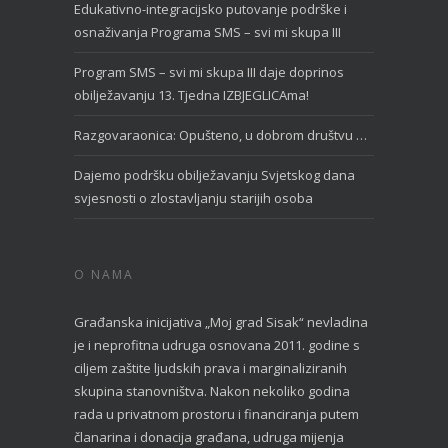
Edukativno-integracijsko putovanje podrške i
osnaživanja Programa SMS – svi mi skupa III
Program SMS – svi mi skupa III daje doprinos
obilježavanju 13. Tjedna IZBJEGLICAma!
Razgovaraonica: Opušteno, u dobrom društvu …
Dajemo podršku obilježavanju Svjetskog dana
svjesnosti o zlostavljanju starijih osoba
O NAMA
Građanska inicijativa „Moj grad Sisak“ nevladina
je i neprofitna udruga osnovana 2011. godine s
ciljem zaštite ljudskih prava i marginaliziranih
skupina stanovništva. Nakon nekoliko godina
rada u privatnom prostoru i financiranja putem
članarina i donacija građana, udruga mijenja