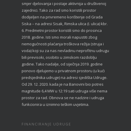
smjer djelovanja i postaje aktivnija u društvenoj
zajednici. Tako za rad smo koristili prostor
dodijeljen na privremeno korištenje od Grada
Siska – na adresi Sisak, Rimska ulica (I. ulica) kbr.
6. Predmetni prostor koristili smo do prosinca
2018. godine. Isti smo morali napustiti zbog
nemogućnosti plaćanja troškova režija (struja i
voda) koji su za nas nevladinu neprofitnu udrugu
bili previsoki, osobito u zimskom razdoblju
godine. Tako nadalje, od siječnja 2019. godine
ponovo djelujemo u privatnom prostoru (u kući
predsjednika udruge) na adresi sjedišta Udruge.
Od 29. 12. 2020. kada je na Banovini bio potres
magnitude 6,4 MW u 12:19 sati udruga više nema
prostor za rad. Obnova se ne nadzire i udruga
funkcionira u iznimno teškim uvjetima.
FINANCIRANJE UDRUGE