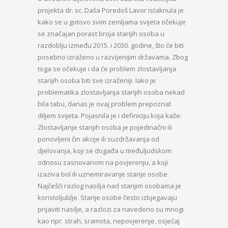
projekta dr. sc. Daša Poredoš Lavor istaknula je
kako se u gotovo svim zemljama svijeta očekuje
se značajan porast broja starijih osoba u
razdoblju između 2015. i 2030. godine, što će biti
posebno izraženo u razvijenijim državama. Zbog
toga se očekuje i da će problem zlostavljanja
starijih osoba biti sve izraženiji. Iako je
problematika zlostavljanja starijih osoba nekad
bila tabu, danas je ovaj problem prepoznat
diljem svijeta. Pojasnila je i definiciju koja kaže:
Zlostavljanje starijih osoba je pojedinačni ili
ponovljeni čin akcije ili suzdržavanja od
djelovanja, koji se događa u međuljudskom
odnosu zasnovanom na povjerenju, a koji
izaziva bol ili uznemiravanje starije osobe.
Najčešći razlog nasilja nad starijim osobama je
koristoljublje. Starije osobe često izbjegavaju
prijaviti nasilje, a razlozi za navedeno su mnogi
kao npr. strah, sramota, nepovjerenje, osjećaj