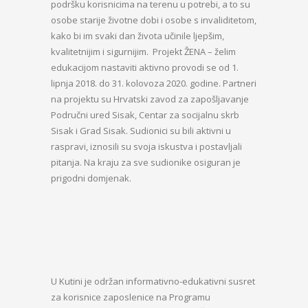
podršku korisnicima na terenu u potrebi, a to su
osobe starije životne dobi i osobe s invaliditetom,
kako bi im svaki dan života učinile ljepšim,
kvalitetnijim i sigurnijim. Projekt ŽENA – želim
edukacijom nastaviti aktivno provodi se od 1.
lipnja 2018. do 31. kolovoza 2020. godine. Partneri
na projektu su Hrvatski zavod za zapošljavanje
Područni ured Sisak, Centar za socijalnu skrb
Sisak i Grad Sisak. Sudionici su bili aktivni u
raspravi, iznosili su svoja iskustva i postavljali
pitanja. Na kraju za sve sudionike osiguran je
prigodni domjenak.
U Kutini je održan informativno-edukativni susret
za korisnice zaposlenice na Programu