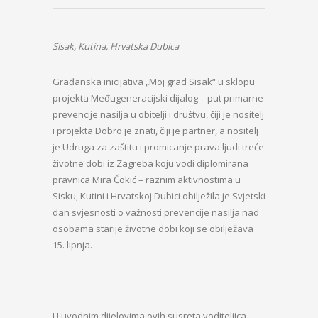
Sisak, Kutina, Hrvatska Dubica
Građanska inicijativa „Moj grad Sisak“ u sklopu
projekta Međugeneracijski dijalog – put primarne
prevencije nasilja u obitelji i društvu, čiji je nositelj
i projekta Dobro je znati, čiji je partner, a nositelj
je Udruga za zaštitu i promicanje prava ljudi treće
životne dobi iz Zagreba koju vodi diplomirana
pravnica Mira Čokić – raznim aktivnostima u
Sisku, Kutini i Hrvatskoj Dubici obilježila je Svjetski
dan svjesnosti o važnosti prevencije nasilja nad
osobama starije životne dobi koji se obilježava
15. lipnja.
U uvodnim dijelovima ovih susreta voditeljica