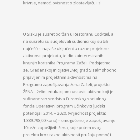
krivnje, nemoć, ovisnost o zlostavljaču i sl.
U Sisku je susret održan u Restoranu Cocktail, a
na susretu su sudjelovali sudionici koji su bili
najčešće i najviše uključeni u razne projektne
aktivnosti projekata, te dio zainteresiranih
krajnjih korisnika Programa Zaželi. Podsjetimo
se, Građanskoj inicijativi „Moj grad Sisak“ shodno
prijavljenim projektnim aktivnostima na
Programu zapošljavanja žena Zaželi, projektu
ŽENA – želim edukacijom nastaviti aktivno koji je
sufinanciran sredstva Europskog socijalnog
fonda Operativni program Učinkoviti ljudski
potencijali 2014. – 2020. (vrijednost projekta:
1.889.798,00 kuna) – omogućeno je zapošljavanje
10 teže zapošljivih žena, koje putem ovog
projekta kroz razne aktivnosti pružaju pomoć i