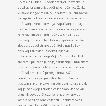
Hrvatska Dubica. U uvodnom dijelu nazočne je
pozdravila zamjenica općinske načelnice Željka
Vuković, mag.prim.educ. Na susretu su obrađene
mnoge teme koje se odnose na pravovremeno
uočavanje zanemarivanja, zapuštanja i nasilja
nad osobama starije životne dobi, a razgovarano
je i o raznim segmentima života u kojima su
umirovljenici osobito izloženi pojačanom riziku
zlouporabe od strane počinitelja nasilja i svih
onih koju su skloni iskoristiti njihovu
dobronamjernost, nepažnju i životnu dob. Nakon
susreta upriličeno je daljnje druženje u Dubičkom
udruženju žena (DUŽ) su sudionice ovog skupa
dočekali Ema Ferić, predsjednica DUŽ-a,
koordinatorica projektnih aktivnosti Vesna
Mastelić i Tihomir Lavor, predsjednik GIMG Sisak
koji je za okrjepu sudionica ispekao više od 400
ukusnih ćevapa. Druženje je nastavljeno do
kasnih poslijepodnevnih sati. Osobitost ovog
susreta je bila i poštivanje direktive EU o