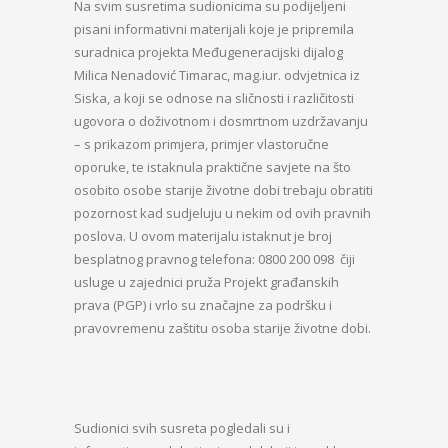
Na svim susretima sudionicima su podijeljeni
pisani informativni materijali koje je pripremila
suradnica projekta Međugeneracijski dijalog
Milica Nenadović Timarac, mag.iur. odvjetnica iz
Siska, a koji se odnose na sličnosti i različitosti
ugovora o doživotnom i dosmrtnom uzdržavanju
– s prikazom primjera, primjer vlastoručne
oporuke, te istaknula praktične savjete na što
osobito osobe starije životne dobi trebaju obratiti
pozornost kad sudjeluju u nekim od ovih pravnih
poslova. U ovom materijalu istaknut je broj
besplatnog pravnog telefona: 0800 200 098 čiji
usluge u zajednici pruža Projekt građanskih
prava (PGP) i vrlo su značajne za podršku i
pravovremenu zaštitu osoba starije životne dobi.
Sudionici svih susreta pogledali su i