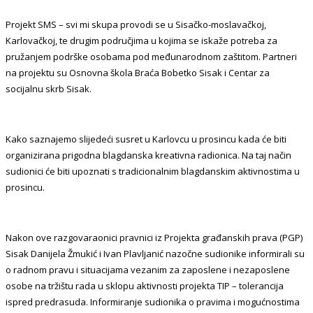
Projekt SMS – svi mi skupa provodi se u Sisačko-moslavačkoj,
Karlovačkoj, te drugim područjima u kojima se iskaže potreba za
pružanjem podrške osobama pod međunarodnom zaštitom. Partneri
na projektu su Osnovna škola Braća Bobetko Sisak i Centar za
socijalnu skrb Sisak.
Kako saznajemo slijedeći susret u Karlovcu u prosincu kada će biti
organizirana prigodna blagdanska kreativna radionica. Na taj način
sudionici će biti upoznati s tradicionalnim blagdanskim aktivnostima u
prosincu.
Nakon ove razgovaraonici pravnici iz Projekta građanskih prava (PGP)
Sisak Danijela Žmukić i Ivan Plavljanić nazočne sudionike informirali su
o radnom pravu i situacijama vezanim za zaposlene i nezaposlene
osobe na tržištu rada u sklopu aktivnosti projekta TIP – tolerancija
ispred predrasuda. Informiranje sudionika o pravima i mogućnostima