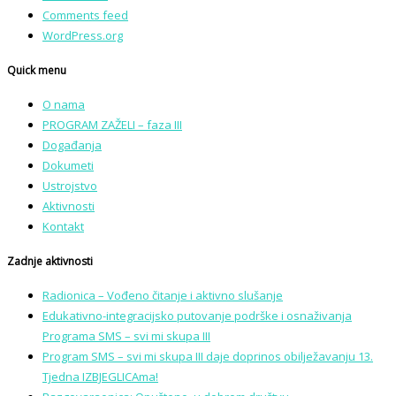
Comments feed
WordPress.org
Quick menu
O nama
PROGRAM ZAŽELI – faza III
Događanja
Dokumeti
Ustrojstvo
Aktivnosti
Kontakt
Zadnje aktivnosti
Radionica – Vođeno čitanje i aktivno slušanje
Edukativno-integracijsko putovanje podrške i osnaživanja
Programa SMS – svi mi skupa III
Program SMS – svi mi skupa III daje doprinos obilježavanju 13.
Tjedna IZBJEGLICAma!