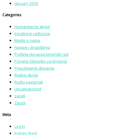
January 2014
Categories
Humanitarne akcije
kreativne radionice
Mediji o nama
Najave i događanja
Podjela donacija-terenski rad
Posjeta Skloništu za životinje
Preuzimanje donacija
Radne akcije
Radni sastanak
Uncategorized
zazeli
Zazeli
Meta
Log in
Entries feed