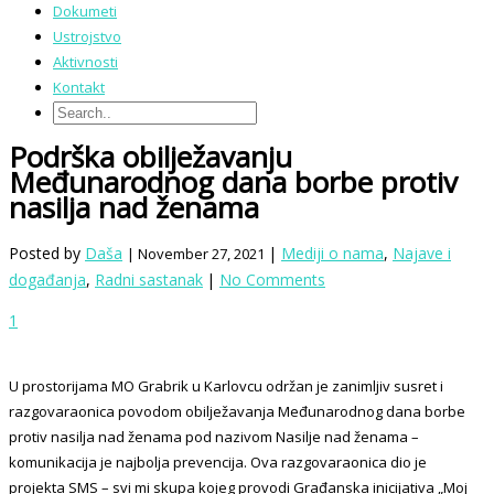
Dokumeti
Ustrojstvo
Aktivnosti
Kontakt
Podrška obilježavanju
Međunarodnog dana borbe protiv
nasilja nad ženama
Posted by
Daša
|
Mediji o nama
,
Najave i
| November 27, 2021
događanja
,
Radni sastanak
|
No Comments
1
U prostorijama MO Grabrik u Karlovcu održan je zanimljiv susret i
razgovaraonica povodom obilježavanja Međunarodnog dana borbe
protiv nasilja nad ženama pod nazivom Nasilje nad ženama –
komunikacija je najbolja prevencija. Ova razgovaraonica dio je
projekta SMS – svi mi skupa kojeg provodi Građanska inicijativa „Moj