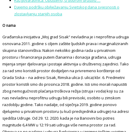
Razgovaraonica: Opušteno, u dobrom društvu …
Dajemo podršku obilježavanju Svjetskog dana svjesnosti o
zlostavljanju starijih osoba
O nama
Građanska inicijativa „Moj grad Sisak“ nevladina je i neprofitna udruga
osnovana 2011. godine s ciljem zaštite ljudskih prava i marginaliziranih
skupina stanovništva. Nakon nekoliko godina rada u privatnom
prostoru i financiranja putem članarina i donacija građana, udruga
mijenja smjer djelovanja i postaje aktivnija u društvenoj zajednici. Tako
za rad smo koristili prostor dodijeljen na privremeno korištenje od
Grada Siska – na adresi Sisak, Rimska ulica (I. ulica) kbr. 6. Predmetni
prostor koristili smo do prosinca 2018. godine. Isti smo morali napustiti
zbog nemogućnosti plaćanja troškova režija (struja i voda) koji su za
nas nevladinu neprofitnu udrugu bili previsoki, osobito u zimskom
razdoblju godine. Tako nadalje, od siječnja 2019. godine ponovo
djelujemo u privatnom prostoru (u kući predsjednika udruge) na adresi
sjedišta Udruge. Od 29. 12. 2020. kada je na Banovini bio potres
magnitude 6,4 MW u 12:19 sati udruga više nema prostor za rad.
Obnova se ne nadzire i udruga funkcionira u iznimno teškim uvjetima.