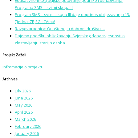
Edukativno-integracijsko putovanje podrške i osnaživanja
Programa SMS – svi mi skupa III
Program SMS – svi mi skupa III daje doprinos obilježavanju 13.
Tjedna IZBJEGLICAma!
Razgovaraonica: Opušteno, u dobrom društvu …
Dajemo podršku obilježavanju Svjetskog dana svjesnosti o
zlostavljanju starijih osoba
Projekt Zaželi
Infromacije o projektu
Archives
July 2026
June 2026
May 2026
April 2026
March 2026
February 2026
January 2026