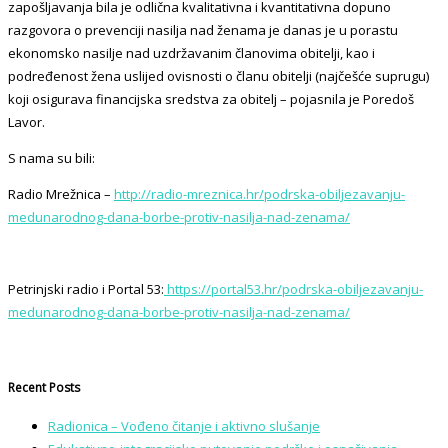
zapošljavanja bila je odlična kvalitativna i kvantitativna dopuno
razgovora o prevenciji nasilja nad ženama je danas je u porastu
ekonomsko nasilje nad uzdržavanim članovima obitelji, kao i
podređenost žena uslijed ovisnosti o članu obitelji (najčešće suprugu)
koji osigurava financijska sredstva za obitelj – pojasnila je Poredoš
Lavor.
S nama su bili:
Radio Mrežnica –
http://radio-mreznica.hr/podrska-obiljezavanju-
medunarodnog-dana-borbe-protiv-nasilja-nad-zenama/
Petrinjski radio i Portal 53:
https://portal53.hr/podrska-obiljezavanju-
medunarodnog-dana-borbe-protiv-nasilja-nad-zenama/
Recent Posts
Radionica – Vođeno čitanje i aktivno slušanje