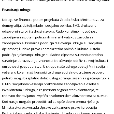
Financiranje udruge
Udruga se financira putem projekata Grada Siska, Ministarstva za
demografiju, obitelj, mlade i socijalnu politiku, SMŽ, društveno
odgovornih tvrtki i iz drugih izvora. Rado koristimo mogućnosti
zapošljavanja putem poticajnih mjera Hrvatskog zavoda za
zapošljavanje. Primarna područja djelovanja udruge su socijalna
djelatnost, ljudska prava i demokratska politička kultura. Ostala
područja djelovanja Udruge sukladno ciljevima su: međunarodna
suradnja; obrazovanje, znanost i istraživanje; održivi razvoj; kultura i
umjetnost i gospodarstvo. U sklopu naše udruge postoji Mini socijalni
vešeraj u kojem naši korisnici te druge socijalno-ugrožene osobe u
potrebi mogu besplatno dobiti uslugu pranja, sušenja i glačanja rublja.
U Mini socijalnom vešeraju prakticiramo zapošljavanje osoba s
invaliditetom. Udruga je registrirani organizator volontiranja, te
redovito dostavljamo izvješća o volonterskim aktivnostima MDOMSP.
Kod nas je moguće provoditi rad za opće dobro prema rješenju
Ministarstva pravosuđa Uprave za kazneno pravo i probaciju
Probacijskog ureda u Sisku. Rješenjem Ureda za državnu upravo u