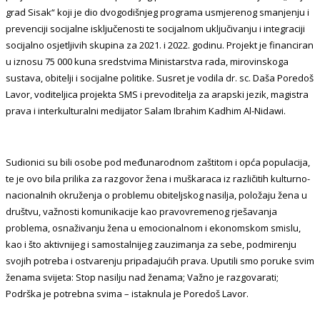
grad Sisak“ koji je dio dvogodišnjeg programa usmjerenog smanjenju i
prevenciji socijalne isključenosti te socijalnom uključivanju i integraciji
socijalno osjetljivih skupina za 2021. i 2022. godinu. Projekt je financiran
u iznosu 75 000 kuna sredstvima Ministarstva rada, mirovinskoga
sustava, obitelji i socijalne politike. Susret je vodila dr. sc. Daša Poredoš
Lavor, voditeljica projekta SMS i prevoditelja za arapski jezik, magistra
prava i interkulturalni medijator Salam Ibrahim Kadhim Al-Nidawi.
Sudionici su bili osobe pod međunarodnom zaštitom i opća populacija,
te je ovo bila prilika za razgovor žena i muškaraca iz različitih kulturno-
nacionalnih okruženja o problemu obiteljskog nasilja, položaju žena u
društvu, važnosti komunikacije kao pravovremenog rješavanja
problema, osnaživanju žena u emocionalnom i ekonomskom smislu,
kao i što aktivnijeg i samostalnijeg zauzimanja za sebe, podmirenju
svojih potreba i ostvarenju pripadajućih prava. Uputili smo poruke svim
ženama svijeta: Stop nasilju nad ženama; Važno je razgovarati;
Podrška je potrebna svima – istaknula je Poredoš Lavor.