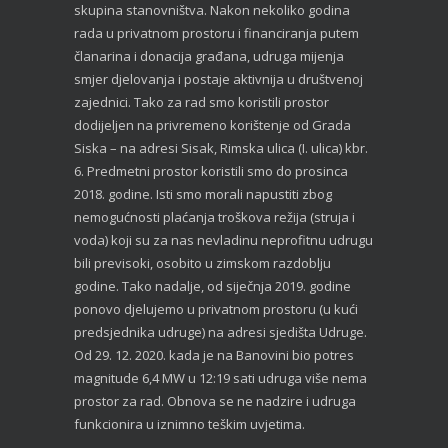
skupina stanovništva. Nakon nekoliko godina
rada u privatnom prostoru i financiranja putem
članarina i donacija građana, udruga mijenja
smjer djelovanja i postaje aktivnija u društvenoj
zajednici. Tako za rad smo koristili prostor
dodijeljen na privremeno korištenje od Grada
Siska – na adresi Sisak, Rimska ulica (I. ulica) kbr.
6. Predmetni prostor koristili smo do prosinca
2018. godine. Isti smo morali napustiti zbog
nemogućnosti plaćanja troškova režija (struja i
voda) koji su za nas nevladinu neprofitnu udrugu
bili previsoki, osobito u zimskom razdoblju
godine. Tako nadalje, od siječnja 2019. godine
ponovo djelujemo u privatnom prostoru (u kući
predsjednika udruge) na adresi sjedišta Udruge.
Od 29. 12. 2020. kada je na Banovini bio potres
magnitude 6,4 MW u 12:19 sati udruga više nema
prostor za rad. Obnova se ne nadzire i udruga
funkcionira u iznimno teškim uvjetima.