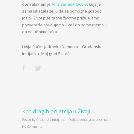
donirala nam je
Mira Benedik Dobrić
koja je i
sama iskazala želju da se pomogne gospođi
Josipi. Život piše razne životne priče. Nismo
pozvani da osuđujemo – već da pomognemo ili
da ne učinimo ništa.
Lidija Sučić i Jadranka Demonja – Građanska
inicijativa „Moj grad Sisak”
Kod dragih prijatelja u Živaji
Posted by
Građanska inicijativa
|
Podjela donacija-terenski rad
|
No Comments