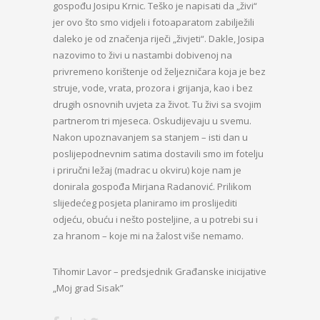
gospođu Josipu Krnic. Teško je napisati da „živi“
jer ovo što smo vidjeli i fotoaparatom zabilježili
daleko je od značenja riječi „živjeti“. Dakle, Josipa
nazovimo to živi u nastambi dobivenoj na
privremeno korištenje od željezničara koja je bez
struje, vode, vrata, prozora i grijanja, kao i bez
drugih osnovnih uvjeta za život. Tu živi sa svojim
partnerom tri mjeseca. Oskudijevaju u svemu.
Nakon upoznavanjem sa stanjem – isti dan u
poslijepodnevnim satima dostavili smo im fotelju
i priručni ležaj (madrac u okviru) koje nam je
donirala gospođa Mirjana Radanović. Prilikom
slijedećeg posjeta planiramo im proslijediti
odjeću, obuću i nešto posteljine, a u potrebi su i
za hranom – koje mi na žalost više nemamo.
Tihomir Lavor – predsjednik Građanske inicijative
„Moj grad Sisak”