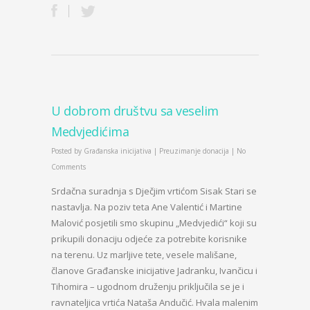
U dobrom društvu sa veselim
Medvjedićima
Posted by
Građanska inicijativa
|
Preuzimanje donacija
|
No
Comments
Srdačna suradnja s Dječjim vrtićom Sisak Stari se
nastavlja. Na poziv teta Ane Valentić i Martine
Malović posjetili smo skupinu „Medvjedići“ koji su
prikupili donaciju odjeće za potrebite korisnike
na terenu. Uz marljive tete, vesele mališane,
članove Građanske inicijative Jadranku, Ivančicu i
Tihomira – ugodnom druženju priključila se je i
ravnateljica vrtića Nataša Andučić. Hvala malenim