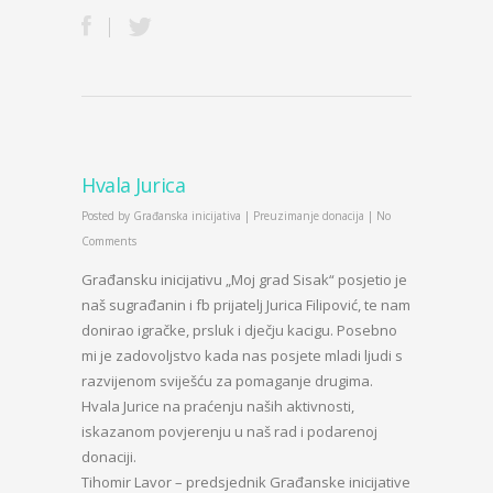
Hvala Jurica
Posted by
Građanska inicijativa
|
Preuzimanje donacija
|
No
Comments
Građansku inicijativu „Moj grad Sisak“ posjetio je
naš sugrađanin i fb prijatelj Jurica Filipović, te nam
donirao igračke, prsluk i dječju kacigu. Posebno
mi je zadovoljstvo kada nas posjete mladi ljudi s
razvijenom sviješću za pomaganje drugima.
Hvala Jurice na praćenju naših aktivnosti,
iskazanom povjerenju u naš rad i podarenoj
donaciji.
Tihomir Lavor – predsjednik Građanske inicijative