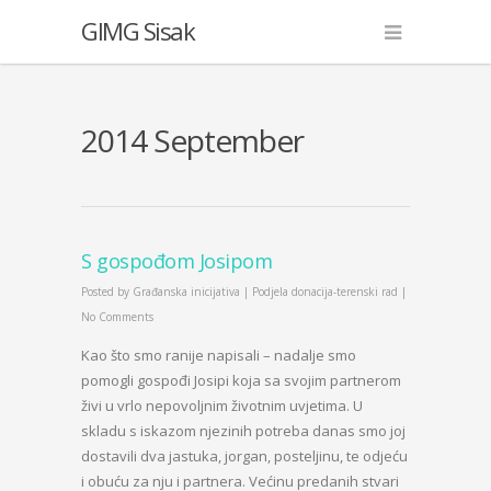
GIMG Sisak
2014 September
S gospođom Josipom
Posted by
Građanska inicijativa
|
Podjela donacija-terenski rad
|
No Comments
Kao što smo ranije napisali – nadalje smo
pomogli gospođi Josipi koja sa svojim partnerom
živi u vrlo nepovoljnim životnim uvjetima. U
skladu s iskazom njezinih potreba danas smo joj
dostavili dva jastuka, jorgan, posteljinu, te odjeću
i obuću za nju i partnera. Većinu predanih stvari