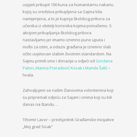
uspjeli prikupit 100 kuna za humanitarnu nakanu
kojoj su sredstva prikupljena sa Sajma bila
namijenjena, a to je kupnja školskog pribora za
učenika iz obitelji korisnika kojima pomažemo. S
akcijom prikupljanja školskog pribora
nastavljamo jer imamo iznimno puno uputa i
molbi za istim, a odaziv građana je iznimno slab
očito uvjetovan slabim životnim standardom. Na
Sajmu primili smo i donacije u odjeći od
Gordana
Paton
,
Marina Preradović Kosak
i
Manda Šalić
–
hvala.
Zahvaljujem se našim članovima volonterima koji
su pripremali odjeću za Sajam i onima koji su bili
danas na štandu …
Tihomir Lavor – predsjednik Građanske inicijative
„Moj grad Sisak”