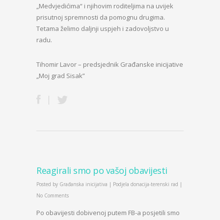
„Medvjedićima“ i njihovim roditeljima na uvijek
prisutnoj spremnosti da pomognu drugima.
Tetama želimo daljnji uspjeh i zadovoljstvo u
radu.
Tihomir Lavor – predsjednik Građanske inicijative
„Moj grad Sisak”
Reagirali smo po vašoj obavijesti
Posted by
Građanska inicijativa
|
Podjela donacija-terenski rad
|
No Comments
Po obavijesti dobivenoj putem FB-a posjetili smo