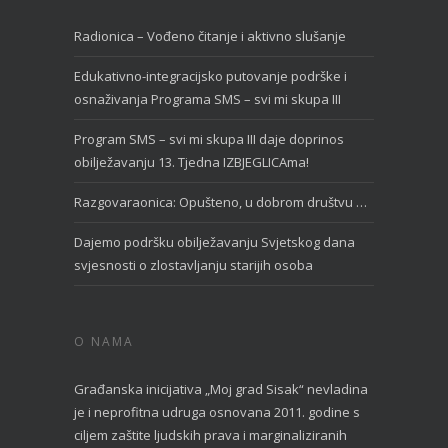
Radionica – Vođeno čitanje i aktivno slušanje
Edukativno-integracijsko putovanje podrške i
osnaživanja Programa SMS – svi mi skupa III
Program SMS – svi mi skupa III daje doprinos
obilježavanju 13. Tjedna IZBJEGLICAma!
Razgovaraonica: Opušteno, u dobrom društvu …
Dajemo podršku obilježavanju Svjetskog dana
svjesnosti o zlostavljanju starijih osoba
O NAMA
Građanska inicijativa „Moj grad Sisak“ nevladina
je i neprofitna udruga osnovana 2011. godine s
ciljem zaštite ljudskih prava i marginaliziranih