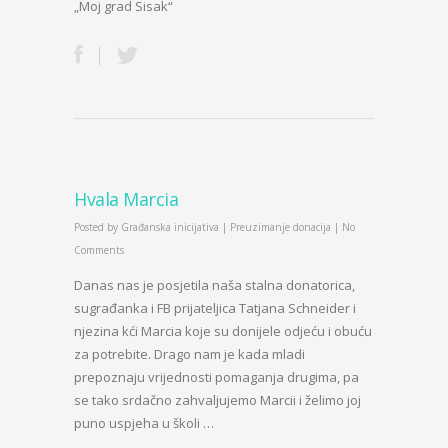
„Moj grad Sisak“
Hvala Marcia
Posted by
Građanska inicijativa
|
Preuzimanje donacija
|
No
Comments
Danas nas je posjetila naša stalna donatorica,
sugrađanka i FB prijateljica Tatjana Schneider i
njezina kći Marcia koje su donijele odjeću i obuću
za potrebite. Drago nam je kada mladi
prepoznaju vrijednosti pomaganja drugima, pa
se tako srdačno zahvaljujemo Marcii i želimo joj
puno uspjeha u školi …