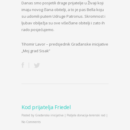
Danas smo posjetili drage prijatelje u Živaji koji
imaju novog člana obitelji, a to je pas Bella koju
su udomili putem Udruge Patronus. Skromnost i
ljubav obilježja su ove višečlane obitelji i zato ih
rado posjećujemo.
Tihomir Lavor – predsjednik Građanske inicijative
„Moj grad Sisak”
Kod prijatelja Friedel
Posted by
Građanska inicijativa
|
Podjela donacija-terenski rad
|
No Comments