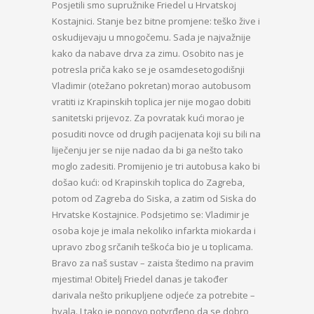
Posjetili smo supružnike Friedel u Hrvatskoj
Kostajnici. Stanje bez bitne promjene: teško žive i
oskudijevaju u mnogočemu. Sada je najvažnije
kako da nabave drva za zimu. Osobito nas je
potresla priča kako se je osamdesetogodišnji
Vladimir (otežano pokretan) morao autobusom
vratiti iz Krapinskih toplica jer nije mogao dobiti
sanitetski prijevoz. Za povratak kući morao je
posuditi novce od drugih pacijenata koji su bili na
liječenju jer se nije nadao da bi ga nešto tako
moglo zadesiti. Promijenio je tri autobusa kako bi
došao kući: od Krapinskih toplica do Zagreba,
potom od Zagreba do Siska, a zatim od Siska do
Hrvatske Kostajnice. Podsjetimo se: Vladimir je
osoba koje je imala nekoliko infarkta miokarda i
upravo zbog srčanih teškoća bio je u toplicama.
Bravo za naš sustav – zaista štedimo na pravim
mjestima! Obitelj Friedel danas je također
darivala nešto prikupljene odjeće za potrebite –
hvala. I tako je ponovo potvrđeno da se dobro