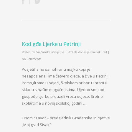
Kod gđe Ljerke u Petrinji
Posted by
Građanska inicijativa
|
Podjela donacija-terenski rad
|
No Comments
Posjetili smo samohranu majku koja je
nezaposlena i ima četvero djece, a žive u Petrinji.
Pomogli smo u odjeći, školskom priboru i hrani u
skladu s našim mogućnostima. Ujedno smo od
gospođe Ljerke preuzeli vreću odjeće. Sretno
školarcima u novoj školskoj godini …
Tihomir Lavor – predsjednik Građanske inicijative
„Moj grad Sisak”