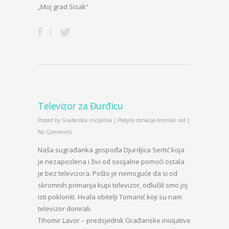
„Moj grad Sisak“
Televizor za Đurđicu
Posted by
Građanska inicijativa
|
Podjela donacija-terenski rad
|
No Comments
Naša sugrađanka gospođa Djurdjica Sertić koja
je nezaposlena i živi od socijalne pomoći ostala
je bez televizora. Pošto je nemoguće da si od
skromnih primanja kupi televizor, odlučili smo joj
isti pokloniti. Hvala obitelji Tomanić koji su nam
televizor donirali.
Tihomir Lavor – predsjednik Građanske inicijative