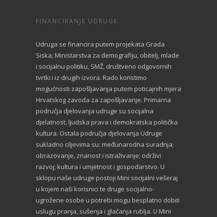
FINANCIRANJE UDRUGE
Udruga se financira putem projekata Grada
Siska, Ministarstva za demografiju, obitelj, mlade
i socijalnu politiku, SMŽ, društveno odgovornih
tvrtki i iz drugih izvora. Rado koristimo
mogućnosti zapošljavanja putem poticajnih mjera
Hrvatskog zavoda za zapošljavanje. Primarna
područja djelovanja udruge su socijalna
djelatnost, ljudska prava i demokratska politička
kultura. Ostala područja djelovanja Udruge
sukladno ciljevima su: međunarodna suradnja;
obrazovanje, znanost i istraživanje; održivi
razvoj; kultura i umjetnost i gospodarstvo. U
sklopu naše udruge postoji Mini socijalni vešeraj
u kojem naši korisnici te druge socijalno-
ugrožene osobe u potrebi mogu besplatno dobiti
uslugu pranja, sušenja i glačanja rublja. U Mini