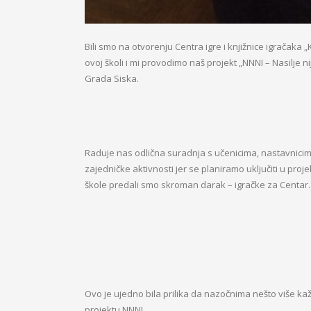
Bili smo na otvorenju Centra igre i knjižnice igračaka
ovoj školi i mi provodimo naš projekt „NNNI – Nasilje 
Grada Siska.
Raduje nas odlična suradnja s učenicima, nastavnici
zajedničke aktivnosti jer se planiramo uključiti u proj
škole predali smo skroman darak – igračke za Centar.
Ovo je ujedno bila prilika da nazočnima nešto više k
projektu NNNI.