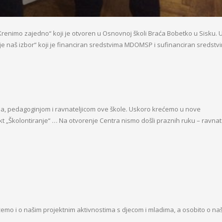
 „Krenimo zajedno“ koji je otvoren u Osnovnoj školi Braća Bobetko u Sisku. 
nije naš izbor“ koji je financiran sredstvima MDOMSP i sufinanciran sredstv
ma, pedagoginjom i ravnateljicom ove škole. Uskoro krećemo u nove
ekt „Školontiranje“ … Na otvorenje Centra nismo došli praznih ruku – ravnate
ažemo i o našim projektnim aktivnostima s djecom i mladima, a osobito o n