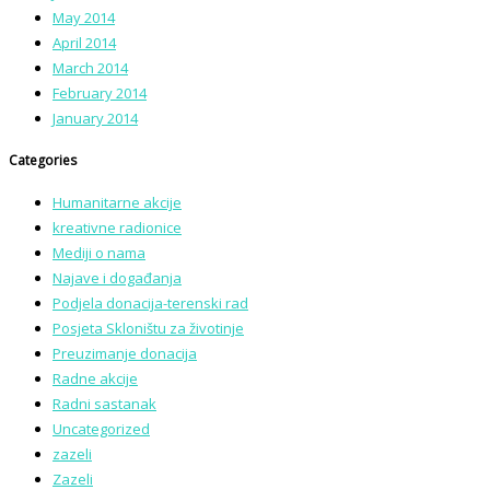
May 2014
April 2014
March 2014
February 2014
January 2014
Categories
Humanitarne akcije
kreativne radionice
Mediji o nama
Najave i događanja
Podjela donacija-terenski rad
Posjeta Skloništu za životinje
Preuzimanje donacija
Radne akcije
Radni sastanak
Uncategorized
zazeli
Zazeli