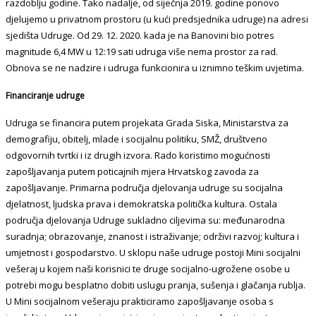
razdoblju godine. Tako nadalje, od siječnja 2019. godine ponovo
djelujemo u privatnom prostoru (u kući predsjednika udruge) na adresi
sjedišta Udruge. Od 29. 12. 2020. kada je na Banovini bio potres
magnitude 6,4 MW u 12:19 sati udruga više nema prostor za rad.
Obnova se ne nadzire i udruga funkcionira u iznimno teškim uvjetima.
Financiranje udruge
Udruga se financira putem projekata Grada Siska, Ministarstva za
demografiju, obitelj, mlade i socijalnu politiku, SMŽ, društveno
odgovornih tvrtki i iz drugih izvora. Rado koristimo mogućnosti
zapošljavanja putem poticajnih mjera Hrvatskog zavoda za
zapošljavanje. Primarna područja djelovanja udruge su socijalna
djelatnost, ljudska prava i demokratska politička kultura. Ostala
područja djelovanja Udruge sukladno ciljevima su: međunarodna
suradnja; obrazovanje, znanost i istraživanje; održivi razvoj; kultura i
umjetnost i gospodarstvo. U sklopu naše udruge postoji Mini socijalni
vešeraj u kojem naši korisnici te druge socijalno-ugrožene osobe u
potrebi mogu besplatno dobiti uslugu pranja, sušenja i glačanja rublja.
U Mini socijalnom vešeraju prakticiramo zapošljavanje osoba s