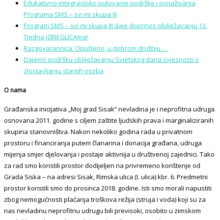
Edukativno-integracijsko putovanje podrške i osnaživanja
Programa SMS – svi mi skupa III
Program SMS – svi mi skupa III daje doprinos obilježavanju 13.
Tjedna IZBJEGLICAma!
Razgovaraonica: Opušteno, u dobrom društvu …
Dajemo podršku obilježavanju Svjetskog dana svjesnosti o
zlostavljanju starijih osoba
O nama
Građanska inicijativa „Moj grad Sisak“ nevladina je i neprofitna udruga
osnovana 2011. godine s ciljem zaštite ljudskih prava i marginaliziranih
skupina stanovništva. Nakon nekoliko godina rada u privatnom
prostoru i financiranja putem članarina i donacija građana, udruga
mijenja smjer djelovanja i postaje aktivnija u društvenoj zajednici. Tako
za rad smo koristili prostor dodijeljen na privremeno korištenje od
Grada Siska – na adresi Sisak, Rimska ulica (I. ulica) kbr. 6. Predmetni
prostor koristili smo do prosinca 2018. godine. Isti smo morali napustiti
zbog nemogućnosti plaćanja troškova režija (struja i voda) koji su za
nas nevladinu neprofitnu udrugu bili previsoki, osobito u zimskom