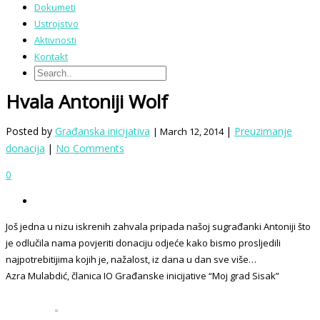
Dokumeti
Ustrojstvo
Aktivnosti
Kontakt
Hvala Antoniji Wolf
Posted by
Građanska inicijativa
|
Preuzimanje
| March 12, 2014
donacija
|
No Comments
0
Još jedna u nizu iskrenih zahvala pripada našoj sugrađanki Antoniji što
je odlučila nama povjeriti donaciju odjeće kako bismo prosljedili
najpotrebitijima kojih je, nažalost, iz dana u dan sve više…
Azra Mulabdić, članica IO Građanske inicijative “Moj grad Sisak”