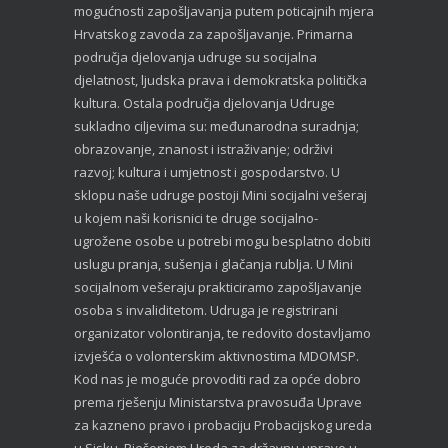
mogućnosti zapošljavanja putem poticajnih mjera
Hrvatskog zavoda za zapošljavanje. Primarna
područja djelovanja udruge su socijalna
djelatnost, ljudska prava i demokratska politička
kultura. Ostala područja djelovanja Udruge
sukladno ciljevima su: međunarodna suradnja;
obrazovanje, znanost i istraživanje; održivi
razvoj; kultura i umjetnost i gospodarstvo. U
sklopu naše udruge postoji Mini socijalni vešeraj
u kojem naši korisnici te druge socijalno-
ugrožene osobe u potrebi mogu besplatno dobiti
uslugu pranja, sušenja i glačanja rublja. U Mini
socijalnom vešeraju prakticiramo zapošljavanje
osoba s invaliditetom. Udruga je registrirani
organizator volontiranja, te redovito dostavljamo
izvješća o volonterskim aktivnostima MDOMSP.
Kod nas je moguće provoditi rad za opće dobro
prema rješenju Ministarstva pravosuđa Uprave
za kazneno pravo i probaciju Probacijskog ureda
u Sisku. Rješenjem Ureda za državnu upravo u