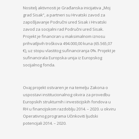
Nositelj aktivnosti je Građanska inicijativa „Moj
grad Sisak“, a partneri su Hrvatski zavod za
zapošljavanje Područni ured Sisak i Hrvatski
zavod za socijalni rad Područni ured Sisak.
Projekt je financiran u maksimalnom iznosu
prihvatljivih troškova 494.000,00 kuna (65.565,07
€), uz stopu vlastitog sufinanciranja 0%. Projekt je
sufinancirala Europska unija iz Europskog
socijalnog fonda.
Ovaj projekt ostvaren je na temelju Zakona o
uspostavi institucionalnog okvira za provedbu
Europskih strukturnih i investicijskih fondova u
RH u financijskom razdoblju 2014. – 2020. u okviru
Operativnog programa Učinkoviti ljudski
potencijali 2014. – 2020.