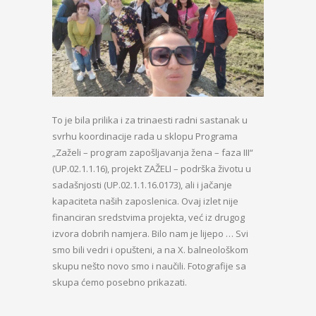
To je bila prilika i za trinaesti radni sastanak u
svrhu koordinacije rada u sklopu Programa
„Zaželi – program zapošljavanja žena – faza III“
(UP.02.1.1.16), projekt ZAŽELI – podrška životu u
sadašnjosti (UP.02.1.1.16.0173), ali i jačanje
kapaciteta naših zaposlenica. Ovaj izlet nije
financiran sredstvima projekta, već iz drugog
izvora dobrih namjera. Bilo nam je lijepo … Svi
smo bili vedri i opušteni, a na X. balneološkom
skupu nešto novo smo i naučili. Fotografije sa
skupa ćemo posebno prikazati.