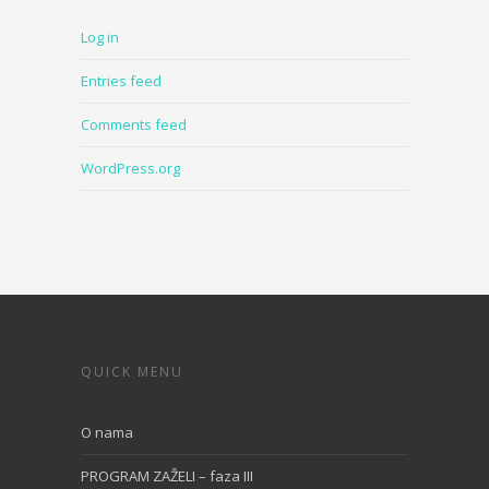
Log in
Entries feed
Comments feed
WordPress.org
QUICK MENU
O nama
PROGRAM ZAŽELI – faza III