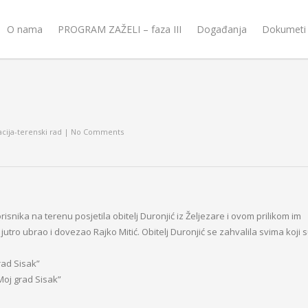
O nama
PROGRAM ZAŽELI – faza III
Događanja
Dokumeti
cija-terenski rad
|
No Comments
isnika na terenu posjetila obitelj Duronjić iz Željezare i ovom prilikom im
 jutro ubrao i dovezao Rajko Mitić. Obitelj Duronjić se zahvalila svima koji 
rad Sisak”
Moj grad Sisak”