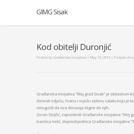
GIMG Sisak
Kod obitelji Duronjić
Posted by
Građanska inicijativa
| May 13, 2015
|
Podjela dona
Građanska inicijativa “Moj grad Sisak” je obilaskom kor
donirali odjeću, hranu i svježu zelenu salatu koju je to
omogućili da ova donacija stigne do njih.
Zoran Stojčić, zaposlenik Građanske inicijative “Moj g
Ivančica Velić, dopredsjednica Građanske inicijative “