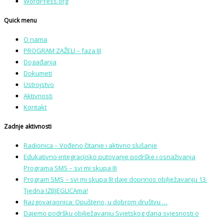
WordPress.org
Quick menu
O nama
PROGRAM ZAŽELI – faza III
Događanja
Dokumeti
Ustrojstvo
Aktivnosti
Kontakt
Zadnje aktivnosti
Radionica – Vođeno čitanje i aktivno slušanje
Edukativno-integracijsko putovanje podrške i osnaživanja
Programa SMS – svi mi skupa III
Program SMS – svi mi skupa III daje doprinos obilježavanju 13.
Tjedna IZBJEGLICAma!
Razgovaraonica: Opušteno, u dobrom društvu …
Dajemo podršku obilježavanju Svjetskog dana svjesnosti o