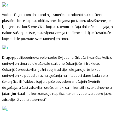
Vođeni činjenicom da otpad nije smeće na radionici su korištene
plastične boce koje su oblikovane i bojama po izboru ukrašavane, te
lijepljene na korištene CD-e koji su u ovom slučaju dali efekt odsjaja, a
nakon sušenja u iste je stavljana zemlja i sađene su biljke čuvarkuće
koje su bile poznate svim umirovljenicima.
Drugog poslijepodneva volonterke Svijetlana Grbeša i Ivančica Velić s
umirovljenicima su ukrašavale staklene čokanjčiće ili fraklece.
Čokanjčić predstavlja nježni spoj tradicije i elegancije, te je kod
umirovljenika pobudio razna sjećanja na mladost i dane kada se iz
čokanjčića ili frakleca ispijalo piće povodom značajnih životnih
događaja, u čast zdravlja i sreće, a neki su ih koristili i svakodnevno u
jutarnjim ritualima konzumacije napitka, kako navode „za dobro jutro,
zdravlje i životnu otpornost“.