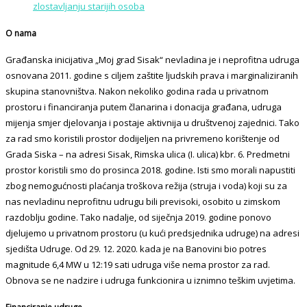
zlostavljanju starijih osoba
O nama
Građanska inicijativa „Moj grad Sisak“ nevladina je i neprofitna udruga
osnovana 2011. godine s ciljem zaštite ljudskih prava i marginaliziranih
skupina stanovništva. Nakon nekoliko godina rada u privatnom
prostoru i financiranja putem članarina i donacija građana, udruga
mijenja smjer djelovanja i postaje aktivnija u društvenoj zajednici. Tako
za rad smo koristili prostor dodijeljen na privremeno korištenje od
Grada Siska – na adresi Sisak, Rimska ulica (I. ulica) kbr. 6. Predmetni
prostor koristili smo do prosinca 2018. godine. Isti smo morali napustiti
zbog nemogućnosti plaćanja troškova režija (struja i voda) koji su za
nas nevladinu neprofitnu udrugu bili previsoki, osobito u zimskom
razdoblju godine. Tako nadalje, od siječnja 2019. godine ponovo
djelujemo u privatnom prostoru (u kući predsjednika udruge) na adresi
sjedišta Udruge. Od 29. 12. 2020. kada je na Banovini bio potres
magnitude 6,4 MW u 12:19 sati udruga više nema prostor za rad.
Obnova se ne nadzire i udruga funkcionira u iznimno teškim uvjetima.