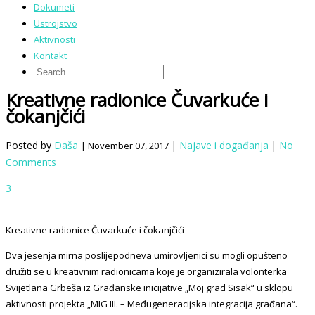
Dokumeti
Ustrojstvo
Aktivnosti
Kontakt
Kreativne radionice Čuvarkuće i
čokanjčići
Posted by
Daša
|
Najave i događanja
|
No
| November 07, 2017
Comments
3
Kreativne radionice Čuvarkuće i čokanjčići
Dva jesenja mirna poslijepodneva umirovljenici su mogli opušteno
družiti se u kreativnim radionicama koje je organizirala volonterka
Svijetlana Grbeša iz Građanske inicijative „Moj grad Sisak“ u sklopu
aktivnosti projekta „MIG III. – Međugeneracijska integracija građana“.