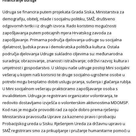
Financiranje udruge
Udruga se financira putem projekata Grada Siska, Ministarstva za
demografiju, obitelj, mlade i socijalnu politiku, SMŽ, društveno
odgovornih tvrtki i iz drugih izvora. Rado koristimo mogućnosti
zapošljavanja putem poticajnih mjera Hrvatskog zavoda za
zapošljavanje. Primarna područja djelovanja udruge su socijalna
djelatnost, ljudska prava i demokratska politička kultura. Ostala
područja djelovanja Udruge sukladno ciljevima su: međunarodna
suradnja; obrazovanje, znanost i istraživanje; održivi razvoj; kultura i
umjetnost i gospodarstvo. U sklopu naše udruge postoji Mini socijalni
vešeraj u kojem naši korisnici te druge socijalno-ugrožene osobe u
potrebi mogu besplatno dobiti uslugu pranja, sušenja i glačanja rublja.
U Mini socijalnom vešeraju prakticiramo zapošljavanje osoba s
invaliditetom. Udruga je registrirani organizator volontiranja, te
redovito dostavljamo izvješća o volonterskim aktivnostima MDOMSP.
Kod nas je moguće provoditi rad za opće dobro prema rješenju
Ministarstva pravosuđa Uprave za kazneno pravo i probaciju
Probacijskog ureda u Sisku. Rješenjem Ureda za državnu upravo u
SMŽ registrirani smo za prikupljanje i pružanje humanitarne pomoći u