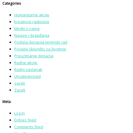
Categories
Humanitarne akcije
kreativne radionice
Mediji o nama
Najave i događanja
Podjela donacija-terenski rad
Posjeta Skloništu za životinje
Preuzimanje donacija
Radne akcije
Radni sastanak
Uncategorized
zazeli
Zazeli
Meta
Log in
Entries feed
Comments feed