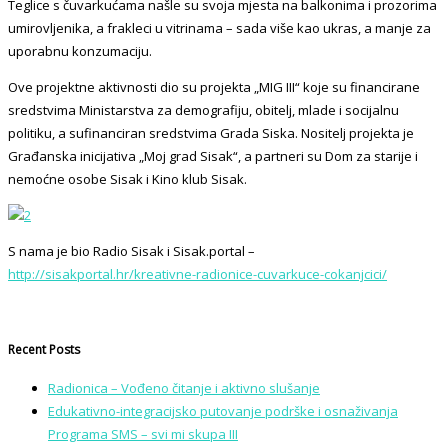
Teglice s čuvarkućama našle su svoja mjesta na balkonima i prozorima
umirovljenika, a frakleci u vitrinama – sada više kao ukras, a manje za
uporabnu konzumaciju.
Ove projektne aktivnosti dio su projekta „MIG III“ koje su financirane
sredstvima Ministarstva za demografiju, obitelj, mlade i socijalnu
politiku, a sufinanciran sredstvima Grada Siska. Nositelj projekta je
Građanska inicijativa „Moj grad Sisak“, a partneri su Dom za starije i
nemoćne osobe Sisak i Kino klub Sisak.
S nama je bio Radio Sisak i Sisak.portal –
http://sisakportal.hr/kreativne-radionice-cuvarkuce-cokanjcici/
Recent Posts
Radionica – Vođeno čitanje i aktivno slušanje
Edukativno-integracijsko putovanje podrške i osnaživanja
Programa SMS – svi mi skupa III