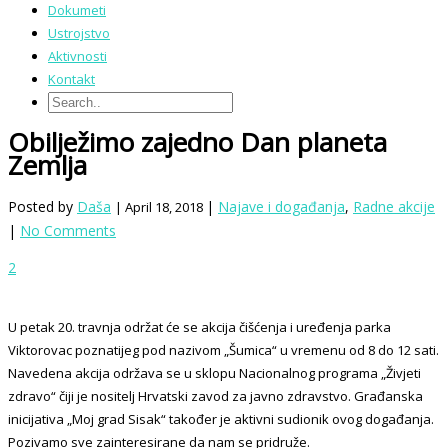
Dokumeti
Ustrojstvo
Aktivnosti
Kontakt
Obilježimo zajedno Dan planeta
Zemlja
Posted by
Daša
|
Najave i događanja
,
Radne akcije
| April 18, 2018
|
No Comments
2
U petak 20. travnja održat će se akcija čišćenja i uređenja parka
Viktorovac poznatijeg pod nazivom „Šumica“ u vremenu od 8 do 12 sati.
Navedena akcija održava se u sklopu Nacionalnog programa „Živjeti
zdravo“ čiji je nositelj Hrvatski zavod za javno zdravstvo. Građanska
inicijativa „Moj grad Sisak“ također je aktivni sudionik ovog događanja.
Pozivamo sve zainteresirane da nam se pridruže.