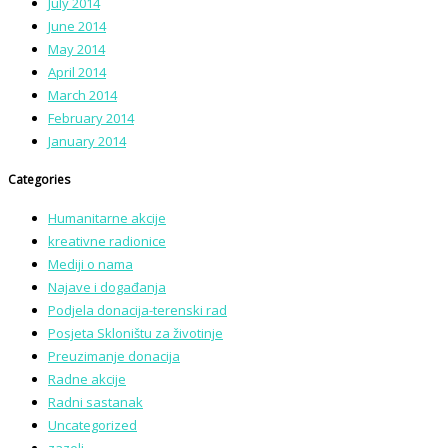
July 2014
June 2014
May 2014
April 2014
March 2014
February 2014
January 2014
Categories
Humanitarne akcije
kreativne radionice
Mediji o nama
Najave i događanja
Podjela donacija-terenski rad
Posjeta Skloništu za životinje
Preuzimanje donacija
Radne akcije
Radni sastanak
Uncategorized