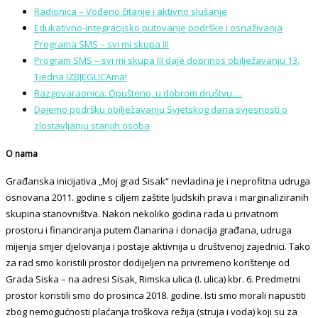
Radionica – Vođeno čitanje i aktivno slušanje
Edukativno-integracijsko putovanje podrške i osnaživanja
Programa SMS – svi mi skupa III
Program SMS – svi mi skupa III daje doprinos obilježavanju 13.
Tjedna IZBJEGLICAma!
Razgovaraonica: Opušteno, u dobrom društvu …
Dajemo podršku obilježavanju Svjetskog dana svjesnosti o
zlostavljanju starijih osoba
O nama
Građanska inicijativa „Moj grad Sisak“ nevladina je i neprofitna udruga
osnovana 2011. godine s ciljem zaštite ljudskih prava i marginaliziranih
skupina stanovništva. Nakon nekoliko godina rada u privatnom
prostoru i financiranja putem članarina i donacija građana, udruga
mijenja smjer djelovanja i postaje aktivnija u društvenoj zajednici. Tako
za rad smo koristili prostor dodijeljen na privremeno korištenje od
Grada Siska – na adresi Sisak, Rimska ulica (I. ulica) kbr. 6. Predmetni
prostor koristili smo do prosinca 2018. godine. Isti smo morali napustiti
zbog nemogućnosti plaćanja troškova režija (struja i voda) koji su za