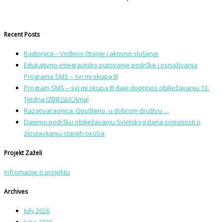
Recent Posts
Radionica – Vođeno čitanje i aktivno slušanje
Edukativno-integracijsko putovanje podrške i osnaživanja
Programa SMS – svi mi skupa III
Program SMS – svi mi skupa III daje doprinos obilježavanju 13.
Tjedna IZBJEGLICAma!
Razgovaraonica: Opušteno, u dobrom društvu …
Dajemo podršku obilježavanju Svjetskog dana svjesnosti o
zlostavljanju starijih osoba
Projekt Zaželi
Infromacije o projektu
Archives
July 2026
June 2026