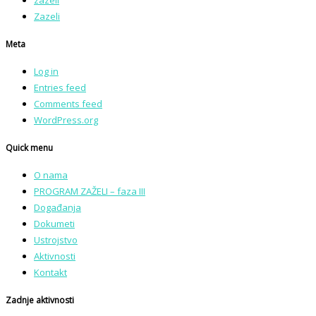
zazeli
Zazeli
Meta
Log in
Entries feed
Comments feed
WordPress.org
Quick menu
O nama
PROGRAM ZAŽELI – faza III
Događanja
Dokumeti
Ustrojstvo
Aktivnosti
Kontakt
Zadnje aktivnosti