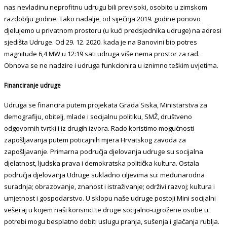
nas nevladinu neprofitnu udrugu bili previsoki, osobito u zimskom
razdoblju godine. Tako nadalje, od siječnja 2019. godine ponovo
djelujemo u privatnom prostoru (u kući predsjednika udruge) na adresi
sjedišta Udruge. Od 29. 12. 2020. kada je na Banovini bio potres
magnitude 6,4 MW u 12:19 sati udruga više nema prostor za rad.
Obnova se ne nadzire i udruga funkcionira u iznimno teškim uvjetima.
Financiranje udruge
Udruga se financira putem projekata Grada Siska, Ministarstva za
demografiju, obitelj, mlade i socijalnu politiku, SMŽ, društveno
odgovornih tvrtki i iz drugih izvora. Rado koristimo mogućnosti
zapošljavanja putem poticajnih mjera Hrvatskog zavoda za
zapošljavanje. Primarna područja djelovanja udruge su socijalna
djelatnost, ljudska prava i demokratska politička kultura. Ostala
područja djelovanja Udruge sukladno ciljevima su: međunarodna
suradnja; obrazovanje, znanost i istraživanje; održivi razvoj; kultura i
umjetnost i gospodarstvo. U sklopu naše udruge postoji Mini socijalni
vešeraj u kojem naši korisnici te druge socijalno-ugrožene osobe u
potrebi mogu besplatno dobiti uslugu pranja, sušenja i glačanja rublja.