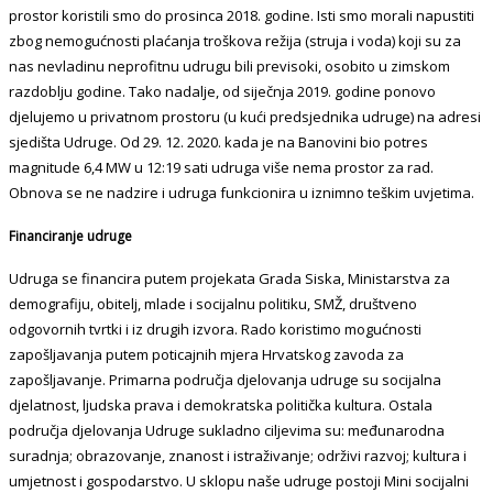
prostor koristili smo do prosinca 2018. godine. Isti smo morali napustiti
zbog nemogućnosti plaćanja troškova režija (struja i voda) koji su za
nas nevladinu neprofitnu udrugu bili previsoki, osobito u zimskom
razdoblju godine. Tako nadalje, od siječnja 2019. godine ponovo
djelujemo u privatnom prostoru (u kući predsjednika udruge) na adresi
sjedišta Udruge. Od 29. 12. 2020. kada je na Banovini bio potres
magnitude 6,4 MW u 12:19 sati udruga više nema prostor za rad.
Obnova se ne nadzire i udruga funkcionira u iznimno teškim uvjetima.
Financiranje udruge
Udruga se financira putem projekata Grada Siska, Ministarstva za
demografiju, obitelj, mlade i socijalnu politiku, SMŽ, društveno
odgovornih tvrtki i iz drugih izvora. Rado koristimo mogućnosti
zapošljavanja putem poticajnih mjera Hrvatskog zavoda za
zapošljavanje. Primarna područja djelovanja udruge su socijalna
djelatnost, ljudska prava i demokratska politička kultura. Ostala
područja djelovanja Udruge sukladno ciljevima su: međunarodna
suradnja; obrazovanje, znanost i istraživanje; održivi razvoj; kultura i
umjetnost i gospodarstvo. U sklopu naše udruge postoji Mini socijalni