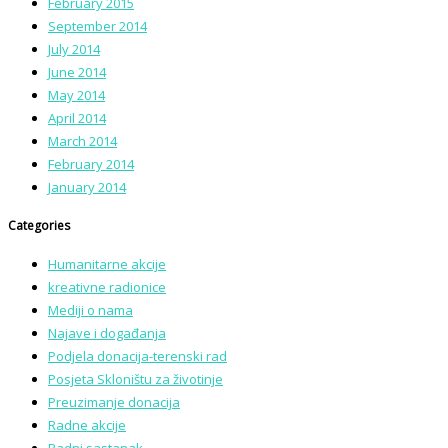
February 2015
September 2014
July 2014
June 2014
May 2014
April 2014
March 2014
February 2014
January 2014
Categories
Humanitarne akcije
kreativne radionice
Mediji o nama
Najave i događanja
Podjela donacija-terenski rad
Posjeta Skloništu za životinje
Preuzimanje donacija
Radne akcije