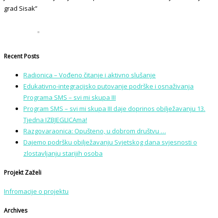
grad Sisak”
Recent Posts
Radionica – Vođeno čitanje i aktivno slušanje
Edukativno-integracijsko putovanje podrške i osnaživanja
Programa SMS – svi mi skupa III
Program SMS – svi mi skupa III daje doprinos obilježavanju 13.
Tjedna IZBJEGLICAma!
Razgovaraonica: Opušteno, u dobrom društvu …
Dajemo podršku obilježavanju Svjetskog dana svjesnosti o
zlostavljanju starijih osoba
Projekt Zaželi
Infromacije o projektu
Archives