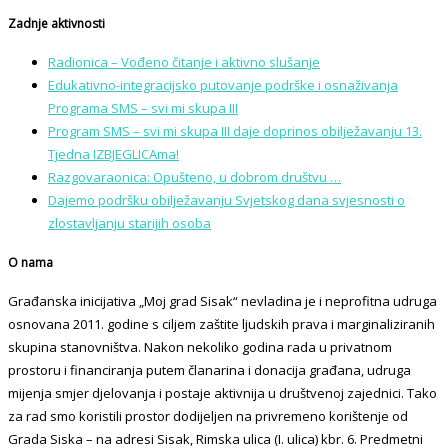
Zadnje aktivnosti
Radionica – Vođeno čitanje i aktivno slušanje
Edukativno-integracijsko putovanje podrške i osnaživanja
Programa SMS – svi mi skupa III
Program SMS – svi mi skupa III daje doprinos obilježavanju 13.
Tjedna IZBJEGLICAma!
Razgovaraonica: Opušteno, u dobrom društvu …
Dajemo podršku obilježavanju Svjetskog dana svjesnosti o
zlostavljanju starijih osoba
O nama
Građanska inicijativa „Moj grad Sisak“ nevladina je i neprofitna udruga
osnovana 2011. godine s ciljem zaštite ljudskih prava i marginaliziranih
skupina stanovništva. Nakon nekoliko godina rada u privatnom
prostoru i financiranja putem članarina i donacija građana, udruga
mijenja smjer djelovanja i postaje aktivnija u društvenoj zajednici. Tako
za rad smo koristili prostor dodijeljen na privremeno korištenje od
Grada Siska – na adresi Sisak, Rimska ulica (I. ulica) kbr. 6. Predmetni