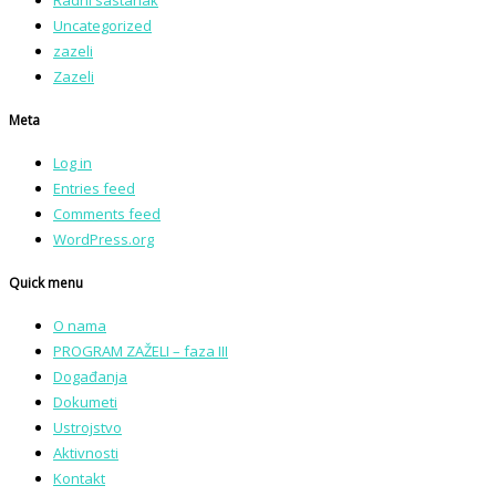
Radni sastanak
Uncategorized
zazeli
Zazeli
Meta
Log in
Entries feed
Comments feed
WordPress.org
Quick menu
O nama
PROGRAM ZAŽELI – faza III
Događanja
Dokumeti
Ustrojstvo
Aktivnosti
Kontakt