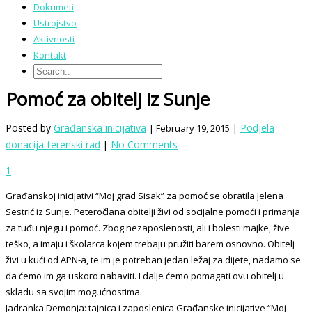
Dokumeti
Ustrojstvo
Aktivnosti
Kontakt
Pomoć za obitelj iz Sunje
Posted by
Građanska inicijativa
|
Podjela
| February 19, 2015
donacija-terenski rad
|
No Comments
1
Građanskoj inicijativi “Moj grad Sisak” za pomoć se obratila Jelena
Sestrić iz Sunje. Peteročlana obitelji živi od socijalne pomoći i primanja
za tuđu njegu i pomoć. Zbog nezaposlenosti, ali i bolesti majke, žive
teško, a imaju i školarca kojem trebaju pružiti barem osnovno. Obitelj
živi u kući od APN-a, te im je potreban jedan ležaj za dijete, nadamo se
da ćemo im ga uskoro nabaviti. I dalje ćemo pomagati ovu obitelj u
skladu sa svojim mogućnostima.
Jadranka Demonja: tajnica i zaposlenica Građanske inicijative “Moj