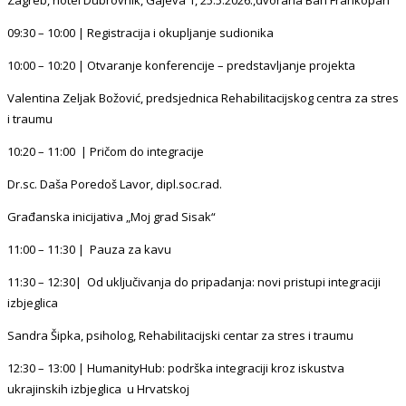
09:30 – 10:00 | Registracija i okupljanje sudionika
10:00 – 10:20 | Otvaranje konferencije – predstavljanje projekta
Valentina Zeljak Božović, predsjednica Rehabilitacijskog centra za stres
i traumu
10:20 – 11:00 | Pričom do integracije
Dr.sc. Daša Poredoš Lavor, dipl.soc.rad.
Građanska inicijativa „Moj grad Sisak“
11:00 – 11:30 | Pauza za kavu
11:30 – 12:30| Od uključivanja do pripadanja: novi pristupi integraciji
izbjeglica
Sandra Šipka, psiholog, Rehabilitacijski centar za stres i traumu
12:30 – 13:00 | HumanityHub: podrška integraciji kroz iskustva
ukrajinskih izbjeglica u Hrvatskoj