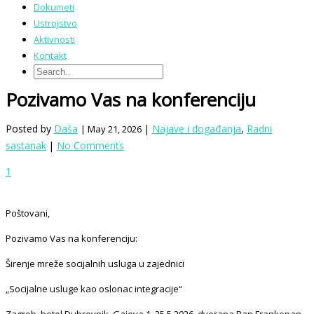
Dokumeti
Ustrojstvo
Aktivnosti
Kontakt
Pozivamo Vas na konferenciju
Posted by
Daša
|
Najave i događanja
,
Radni
| May 21, 2026
sastanak
|
No Comments
1
Poštovani,
Pozivamo Vas na konferenciju:
Širenje mreže socijalnih usluga u zajednici
„Socijalne usluge kao oslonac integracije“
Zagreb, hotel Dubrovnik, Gajeva 1, 25.5.2026.,dvorana Ban Frankopan