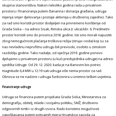
skupina stanovništva. Nakon nekoliko godina rada u privatnom
prostoru i financiranja putem članarina i donacija građana, udruga
mijenja smjer djelovanja i postaje aktivnija u društvenoj zajednici. Tako
za rad smo koristili prostor dodijeljen na privremeno korištenje od
Grada Siska – na adresi Sisak, Rimska ulica (I. ulica) kbr. 6. Predmetni
prostor koristili smo do prosinca 2018. godine. Isti smo morali napustiti
zbog nemogućnosti plaćanja troškova režija (struja i voda) koji su za
nas nevladinu neprofitnu udrugu bili previsoki, osobito u zimskom
razdoblju godine. Tako nadalje, od siječnja 2019. godine ponovo
djelujemo u privatnom prostoru (u kući predsjednika udruge) na adresi
sjedišta Udruge. Od 29. 12. 2020. kada je na Banovini bio potres
magnitude 6,4 MW u 12:19 sati udruga više nema prostor za rad.
Obnova se ne nadzire i udruga funkcionira u iznimno teškim uvjetima.
Financiranje udruge
Udruga se financira putem projekata Grada Siska, Ministarstva za
demografiju, obitelj, mlade i socijalnu politiku, SMŽ, društveno
odgovornih tvrtki i iz drugih izvora. Rado koristimo mogućnosti
zapošljavanja putem poticajnih mjera Hrvatskog zavoda za