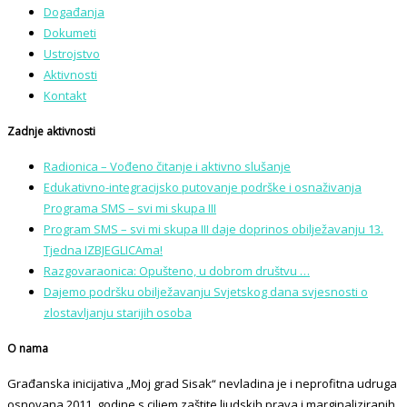
Događanja
Dokumeti
Ustrojstvo
Aktivnosti
Kontakt
Zadnje aktivnosti
Radionica – Vođeno čitanje i aktivno slušanje
Edukativno-integracijsko putovanje podrške i osnaživanja
Programa SMS – svi mi skupa III
Program SMS – svi mi skupa III daje doprinos obilježavanju 13.
Tjedna IZBJEGLICAma!
Razgovaraonica: Opušteno, u dobrom društvu …
Dajemo podršku obilježavanju Svjetskog dana svjesnosti o
zlostavljanju starijih osoba
O nama
Građanska inicijativa „Moj grad Sisak“ nevladina je i neprofitna udruga
osnovana 2011. godine s ciljem zaštite ljudskih prava i marginaliziranih