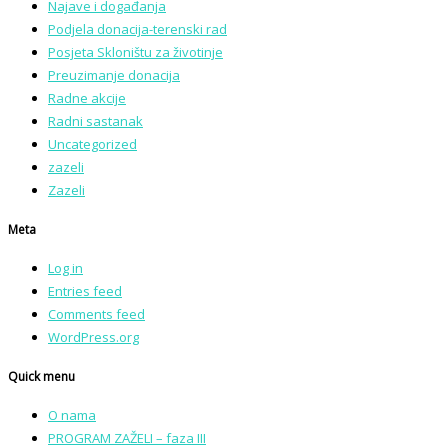
Najave i događanja
Podjela donacija-terenski rad
Posjeta Skloništu za životinje
Preuzimanje donacija
Radne akcije
Radni sastanak
Uncategorized
zazeli
Zazeli
Meta
Log in
Entries feed
Comments feed
WordPress.org
Quick menu
O nama
PROGRAM ZAŽELI – faza III