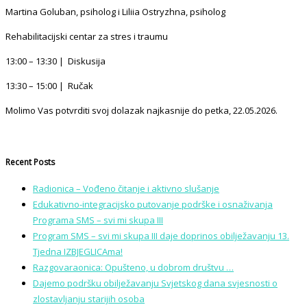
Martina Goluban, psiholog i Liliia Ostryzhna, psiholog
Rehabilitacijski centar za stres i traumu
13:00 – 13:30 | Diskusija
13:30 – 15:00 | Ručak
Molimo Vas potvrditi svoj dolazak najkasnije do petka, 22.05.2026.
Recent Posts
Radionica – Vođeno čitanje i aktivno slušanje
Edukativno-integracijsko putovanje podrške i osnaživanja
Programa SMS – svi mi skupa III
Program SMS – svi mi skupa III daje doprinos obilježavanju 13.
Tjedna IZBJEGLICAma!
Razgovaraonica: Opušteno, u dobrom društvu …
Dajemo podršku obilježavanju Svjetskog dana svjesnosti o
zlostavljanju starijih osoba