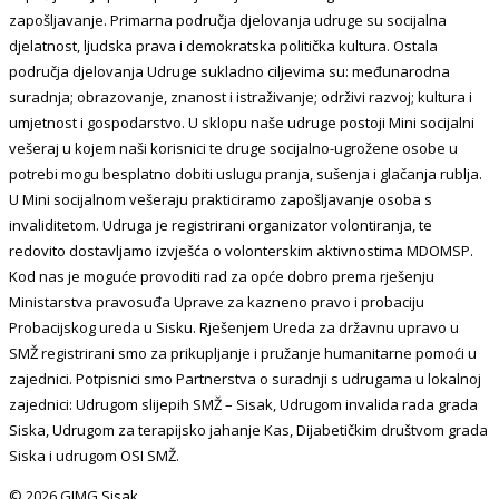
zapošljavanje. Primarna područja djelovanja udruge su socijalna
djelatnost, ljudska prava i demokratska politička kultura. Ostala
područja djelovanja Udruge sukladno ciljevima su: međunarodna
suradnja; obrazovanje, znanost i istraživanje; održivi razvoj; kultura i
umjetnost i gospodarstvo. U sklopu naše udruge postoji Mini socijalni
vešeraj u kojem naši korisnici te druge socijalno-ugrožene osobe u
potrebi mogu besplatno dobiti uslugu pranja, sušenja i glačanja rublja.
U Mini socijalnom vešeraju prakticiramo zapošljavanje osoba s
invaliditetom. Udruga je registrirani organizator volontiranja, te
redovito dostavljamo izvješća o volonterskim aktivnostima MDOMSP.
Kod nas je moguće provoditi rad za opće dobro prema rješenju
Ministarstva pravosuđa Uprave za kazneno pravo i probaciju
Probacijskog ureda u Sisku. Rješenjem Ureda za državnu upravo u
SMŽ registrirani smo za prikupljanje i pružanje humanitarne pomoći u
zajednici. Potpisnici smo Partnerstva o suradnji s udrugama u lokalnoj
zajednici: Udrugom slijepih SMŽ – Sisak, Udrugom invalida rada grada
Siska, Udrugom za terapijsko jahanje Kas, Dijabetičkim društvom grada
Siska i udrugom OSI SMŽ.
© 2026 GIMG Sisak.