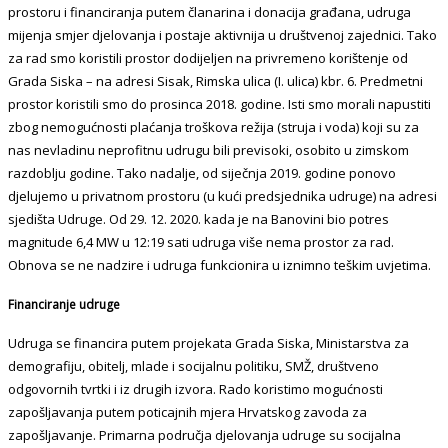
prostoru i financiranja putem članarina i donacija građana, udruga
mijenja smjer djelovanja i postaje aktivnija u društvenoj zajednici. Tako
za rad smo koristili prostor dodijeljen na privremeno korištenje od
Grada Siska – na adresi Sisak, Rimska ulica (I. ulica) kbr. 6. Predmetni
prostor koristili smo do prosinca 2018. godine. Isti smo morali napustiti
zbog nemogućnosti plaćanja troškova režija (struja i voda) koji su za
nas nevladinu neprofitnu udrugu bili previsoki, osobito u zimskom
razdoblju godine. Tako nadalje, od siječnja 2019. godine ponovo
djelujemo u privatnom prostoru (u kući predsjednika udruge) na adresi
sjedišta Udruge. Od 29. 12. 2020. kada je na Banovini bio potres
magnitude 6,4 MW u 12:19 sati udruga više nema prostor za rad.
Obnova se ne nadzire i udruga funkcionira u iznimno teškim uvjetima.
Financiranje udruge
Udruga se financira putem projekata Grada Siska, Ministarstva za
demografiju, obitelj, mlade i socijalnu politiku, SMŽ, društveno
odgovornih tvrtki i iz drugih izvora. Rado koristimo mogućnosti
zapošljavanja putem poticajnih mjera Hrvatskog zavoda za
zapošljavanje. Primarna područja djelovanja udruge su socijalna