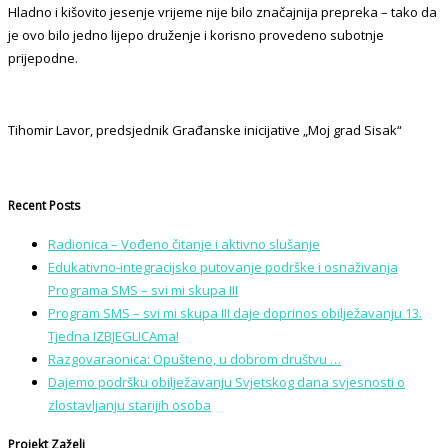
Hladno i kišovito jesenje vrijeme nije bilo značajnija prepreka – tako da
je ovo bilo jedno lijepo druženje i korisno provedeno subotnje
prijepodne.
Tihomir Lavor, predsjednik Građanske inicijative „Moj grad Sisak“
Recent Posts
Radionica – Vođeno čitanje i aktivno slušanje
Edukativno-integracijsko putovanje podrške i osnaživanja
Programa SMS – svi mi skupa III
Program SMS – svi mi skupa III daje doprinos obilježavanju 13.
Tjedna IZBJEGLICAma!
Razgovaraonica: Opušteno, u dobrom društvu …
Dajemo podršku obilježavanju Svjetskog dana svjesnosti o
zlostavljanju starijih osoba
Projekt Zaželi