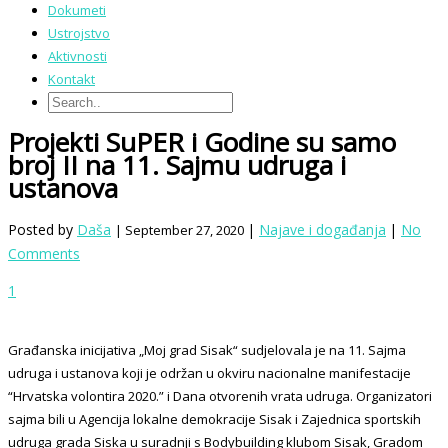
Dokumeti
Ustrojstvo
Aktivnosti
Kontakt
Projekti SuPER i Godine su samo
broj II na 11. Sajmu udruga i
ustanova
Posted by
Daša
|
Najave i događanja
|
No
| September 27, 2020
Comments
1
Građanska inicijativa „Moj grad Sisak“ sudjelovala je na 11. Sajma
udruga i ustanova koji je održan u okviru nacionalne manifestacije
“Hrvatska volontira 2020.” i Dana otvorenih vrata udruga. Organizatori
sajma bili u Agencija lokalne demokracije Sisak i Zajednica sportskih
udruga grada Siska u suradnji s Bodybuilding klubom Sisak, Gradom