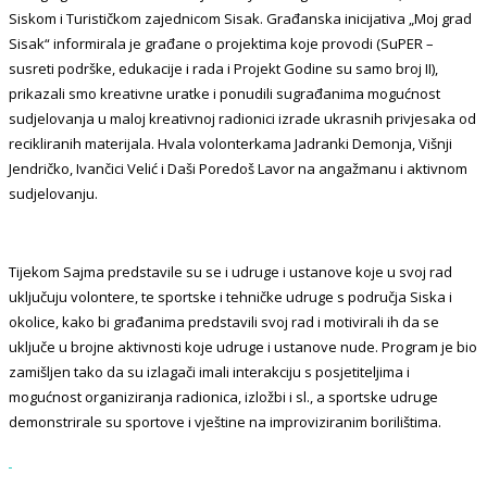
Siskom i Turističkom zajednicom Sisak. Građanska inicijativa „Moj grad
Sisak“ informirala je građane o projektima koje provodi (SuPER –
susreti podrške, edukacije i rada i Projekt Godine su samo broj II),
prikazali smo kreativne uratke i ponudili sugrađanima mogućnost
sudjelovanja u maloj kreativnoj radionici izrade ukrasnih privjesaka od
recikliranih materijala. Hvala volonterkama Jadranki Demonja, Višnji
Jendričko, Ivančici Velić i Daši Poredoš Lavor na angažmanu i aktivnom
sudjelovanju.
Tijekom Sajma predstavile su se i udruge i ustanove koje u svoj rad
uključuju volontere, te sportske i tehničke udruge s područja Siska i
okolice, kako bi građanima predstavili svoj rad i motivirali ih da se
uključe u brojne aktivnosti koje udruge i ustanove nude. Program je bio
zamišljen tako da su izlagači imali interakciju s posjetiteljima i
mogućnost organiziranja radionica, izložbi i sl., a sportske udruge
demonstrirale su sportove i vještine na improviziranim borilištima.