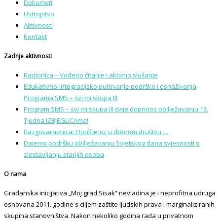
Dokumeti
Ustrojstvo
Aktivnosti
Kontakt
Zadnje aktivnosti
Radionica – Vođeno čitanje i aktivno slušanje
Edukativno-integracijsko putovanje podrške i osnaživanja
Programa SMS – svi mi skupa III
Program SMS – svi mi skupa III daje doprinos obilježavanju 13.
Tjedna IZBJEGLICAma!
Razgovaraonica: Opušteno, u dobrom društvu …
Dajemo podršku obilježavanju Svjetskog dana svjesnosti o
zlostavljanju starijih osoba
O nama
Građanska inicijativa „Moj grad Sisak“ nevladina je i neprofitna udruga
osnovana 2011. godine s ciljem zaštite ljudskih prava i marginaliziranih
skupina stanovništva. Nakon nekoliko godina rada u privatnom