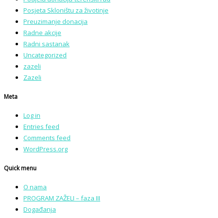
Posjeta Skloništu za životinje
Preuzimanje donacija
Radne akcije
Radni sastanak
Uncategorized
zazeli
Zazeli
Meta
Log in
Entries feed
Comments feed
WordPress.org
Quick menu
O nama
PROGRAM ZAŽELI – faza III
Događanja