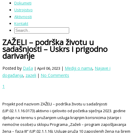
Dokumeti
Ustrojstvo
Aktivnosti
Kontakt
ZAŽELI – podrška životu u
sadašnjosti – Uskrs i prigodno
darivanje
Posted by
Daša
|
Mediji o nama
,
Najave i
| April 06, 2023
događanja
,
zazeli
|
No Comments
1
Projekt pod nazivom ZAŽELI – podrška životu u sadašnjosti
(UP.02.1.1.16.0173) aktivno i cjelovito od početka siječnja 2023. godine
djeluje na terenu s pružanjem usluga krajnjim korisnicima (starije i
nemoćne osobe) u sklopu Programa „Zaželi – program zapošljavanja
žena – faza III“ (UP.02.1.1.16). Usluge pruža 10 zaposlenih žena na širem