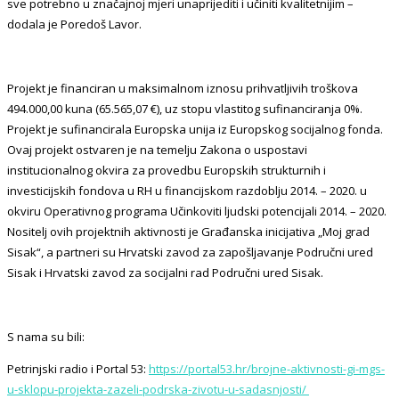
sve potrebno u značajnoj mjeri unaprijediti i učiniti kvalitetnijim –
dodala je Poredoš Lavor.
Projekt je financiran u maksimalnom iznosu prihvatljivih troškova
494.000,00 kuna (65.565,07 €), uz stopu vlastitog sufinanciranja 0%.
Projekt je sufinancirala Europska unija iz Europskog socijalnog fonda.
Ovaj projekt ostvaren je na temelju Zakona o uspostavi
institucionalnog okvira za provedbu Europskih strukturnih i
investicijskih fondova u RH u financijskom razdoblju 2014. – 2020. u
okviru Operativnog programa Učinkoviti ljudski potencijali 2014. – 2020.
Nositelj ovih projektnih aktivnosti je Građanska inicijativa „Moj grad
Sisak“, a partneri su Hrvatski zavod za zapošljavanje Područni ured
Sisak i Hrvatski zavod za socijalni rad Područni ured Sisak.
S nama su bili:
Petrinjski radio i Portal 53:
https://portal53.hr/brojne-aktivnosti-gi-mgs-
u-sklopu-projekta-zazeli-podrska-zivotu-u-sadasnjosti/