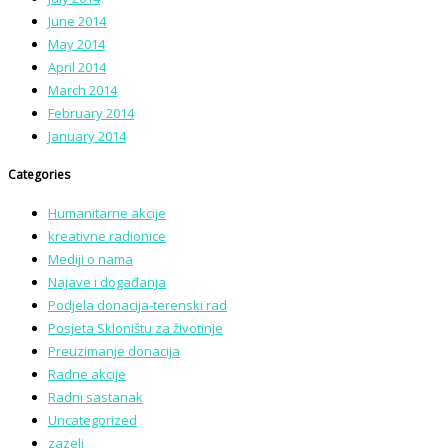
June 2014
May 2014
April 2014
March 2014
February 2014
January 2014
Categories
Humanitarne akcije
kreativne radionice
Mediji o nama
Najave i događanja
Podjela donacija-terenski rad
Posjeta Skloništu za životinje
Preuzimanje donacija
Radne akcije
Radni sastanak
Uncategorized
zazeli