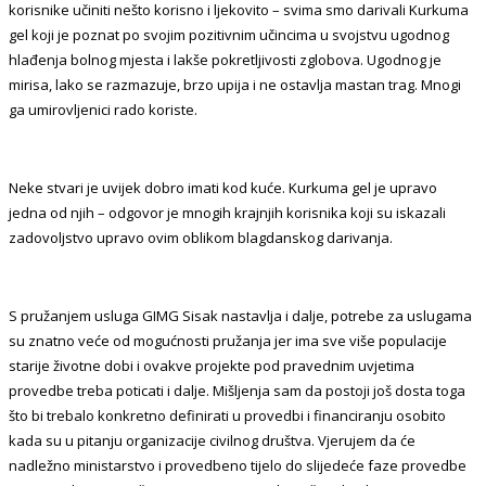
korisnike učiniti nešto korisno i ljekovito – svima smo darivali Kurkuma
gel koji je poznat po svojim pozitivnim učincima u svojstvu ugodnog
hlađenja bolnog mjesta i lakše pokretljivosti zglobova. Ugodnog je
mirisa, lako se razmazuje, brzo upija i ne ostavlja mastan trag. Mnogi
ga umirovljenici rado koriste.
Neke stvari je uvijek dobro imati kod kuće. Kurkuma gel je upravo
jedna od njih – odgovor je mnogih krajnjih korisnika koji su iskazali
zadovoljstvo upravo ovim oblikom blagdanskog darivanja.
S pružanjem usluga GIMG Sisak nastavlja i dalje, potrebe za uslugama
su znatno veće od mogućnosti pružanja jer ima sve više populacije
starije životne dobi i ovakve projekte pod pravednim uvjetima
provedbe treba poticati i dalje. Mišljenja sam da postoji još dosta toga
što bi trebalo konkretno definirati u provedbi i financiranju osobito
kada su u pitanju organizacije civilnog društva. Vjerujem da će
nadležno ministarstvo i provedbeno tijelo do slijedeće faze provedbe