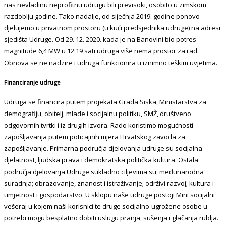
nas nevladinu neprofitnu udrugu bili previsoki, osobito u zimskom
razdoblju godine. Tako nadalje, od siječnja 2019. godine ponovo
djelujemo u privatnom prostoru (u kući predsjednika udruge) na adresi
sjedišta Udruge. Od 29. 12. 2020. kada je na Banovini bio potres
magnitude 6,4 MW u 12:19 sati udruga više nema prostor za rad.
Obnova se ne nadzire i udruga funkcionira u iznimno teškim uvjetima.
Financiranje udruge
Udruga se financira putem projekata Grada Siska, Ministarstva za
demografiju, obitelj, mlade i socijalnu politiku, SMŽ, društveno
odgovornih tvrtki i iz drugih izvora. Rado koristimo mogućnosti
zapošljavanja putem poticajnih mjera Hrvatskog zavoda za
zapošljavanje. Primarna područja djelovanja udruge su socijalna
djelatnost, ljudska prava i demokratska politička kultura. Ostala
područja djelovanja Udruge sukladno ciljevima su: međunarodna
suradnja; obrazovanje, znanost i istraživanje; održivi razvoj; kultura i
umjetnost i gospodarstvo. U sklopu naše udruge postoji Mini socijalni
vešeraj u kojem naši korisnici te druge socijalno-ugrožene osobe u
potrebi mogu besplatno dobiti uslugu pranja, sušenja i glačanja rublja.