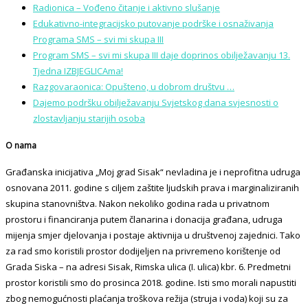
Radionica – Vođeno čitanje i aktivno slušanje
Edukativno-integracijsko putovanje podrške i osnaživanja
Programa SMS – svi mi skupa III
Program SMS – svi mi skupa III daje doprinos obilježavanju 13.
Tjedna IZBJEGLICAma!
Razgovaraonica: Opušteno, u dobrom društvu …
Dajemo podršku obilježavanju Svjetskog dana svjesnosti o
zlostavljanju starijih osoba
O nama
Građanska inicijativa „Moj grad Sisak“ nevladina je i neprofitna udruga
osnovana 2011. godine s ciljem zaštite ljudskih prava i marginaliziranih
skupina stanovništva. Nakon nekoliko godina rada u privatnom
prostoru i financiranja putem članarina i donacija građana, udruga
mijenja smjer djelovanja i postaje aktivnija u društvenoj zajednici. Tako
za rad smo koristili prostor dodijeljen na privremeno korištenje od
Grada Siska – na adresi Sisak, Rimska ulica (I. ulica) kbr. 6. Predmetni
prostor koristili smo do prosinca 2018. godine. Isti smo morali napustiti
zbog nemogućnosti plaćanja troškova režija (struja i voda) koji su za