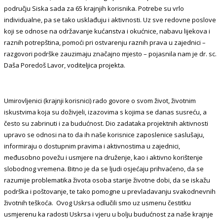
području Siska sada za 65 krajnjih korisnika. Potrebe su vrlo
individualne, pa se tako usklađuju i aktivnosti. Uz sve redovne poslove
koji se odnose na održavanje kućanstva i okućnice, nabavu lijekova i
raznih potrepština, pomoći pri ostvarenju raznih prava u zajednici –
razgovori podrške zauzimaju značajno mjesto – pojasnila nam je dr. sc.
Daša Poredoš Lavor, voditeljica projekta.
Umirovljenici (krajnji korisnici) rado govore o svom život, životnim
iskustvima koja su doživjeli, izazovima s kojima se danas susreću, a
često su zabrinuti i za budućnost. Dio zadataka projektnih aktivnosti
upravo se odnosi na to da ih naše korisnice zaposlenice saslušaju,
informiraju o dostupnim pravima i aktivnostima u zajednici,
međusobno povežu i usmjere na druženje, kao i aktivno korištenje
slobodnog vremena. Bitno je da se ljudi osjećaju prihvaćeno, da se
razumije problematika života osoba starije životne dobi, da se iskažu
podrška i poštovanje, te tako pomogne u prevladavanju svakodnevnih
životnih teškoća. Ovog Uskrsa odlučili smo uz usmenu čestitku
usmjerenu ka radosti Uskrsa i vjeru u bolju budućnost za naše krajnje