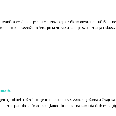
“ Ivančica Velić imala je susret u Novskoj u Pučkom otvorenom učilištu s
ce na Projektu Osnažena žena pri MINE AID-u sada je svoja znanja i iskustva
mments
tila je obitelj Tešinić koja je trenutno do 17. 5. 2015. smještena u Živaj
, paprike, paradajza čekaju u teglama iskreno se nadamo da će ih imati gdje 