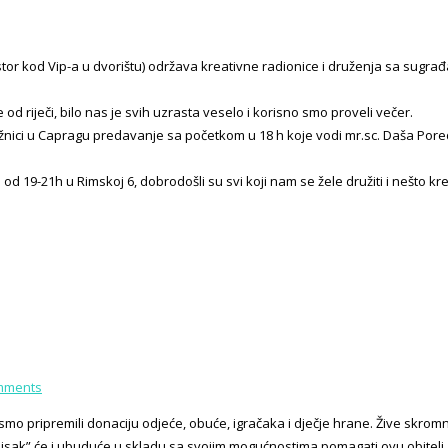
or kod Vip-a u dvorištu) održava kreativne radionice i druženja sa sugrađa
od riječi, bilo nas je svih uzrasta veselo i korisno smo proveli večer.
jižnici u Capragu predavanje sa početkom u 18 h koje vodi mr.sc. Daša Por
d 19-21h u Rimskoj 6, dobrodošli su svi koji nam se žele družiti i nešto kre
mments
 smo pripremili donaciju odjeće, obuće, igračaka i dječje hrane. Žive skromno
Sisak” će i ubuduće u skladu sa svojim mogućnostima pomagati ovu obitelj.