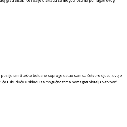
va “Moj grad Sisak” će i dalje u skladu sa mogućnostima pomagati ovog
 poslije smrti teško bolesne supruge ostao sam sa četvero djece, dvoje
isak” će i ubuduće u skladu sa mogućnostima pomagati obitelj Cvetković.