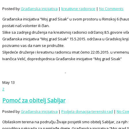
Posted by
Građanska inicijativa
|
kreativne radionice
|
No Comments
Građanska inicijativa “Moj grad Sisak” u svom prostoru u Rimskoj 6 (haust
postati naš volonter ili član.
Slike sa zadnjeg druženja na kreativnoj radionici održanoj 8.5.govore više 
Građanska inicijativa “Moj grad Sisak” 15.5.2015. održava u Gradskoj kn
pozivamo vas da nam se pridružite.
Slijedeće druženje i kreativnu radionicu imat ćemo 22.05.2015. u vremenu o
Ivančica Velić, dopredsjednica Građanske inicijative “Moj grad Sisak”
May
13
2
Pomoć za obitelj Sabljar
Posted by
Građanska inicijativa
|
Podjela donacija-terenski rad
|
No Co
Obilaskom terena na području Živaje posjetili smo obitelj Sabljar, za njih
porodiljna naknada za najmlađe dijete. Građanska inicijativa “Moj grad 