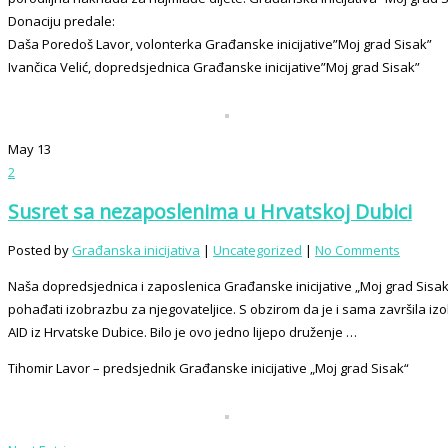
Donaciju predale:
Daša Poredoš Lavor, volonterka Građanske inicijative”Moj grad Sisak”
Ivančica Velić, dopredsjednica Građanske inicijative”Moj grad Sisak”
May
13
2
Susret sa nezaposlenima u Hrvatskoj Dubici
Posted by
Građanska inicijativa
|
Uncategorized
|
No Comments
Naša dopredsjednica i zaposlenica Građanske inicijative „Moj grad Sisak“ 
pohađati izobrazbu za njegovateljice. S obzirom da je i sama završila iz
AID iz Hrvatske Dubice. Bilo je ovo jedno lijepo druženje …
Tihomir Lavor – predsjednik Građanske inicijative „Moj grad Sisak“