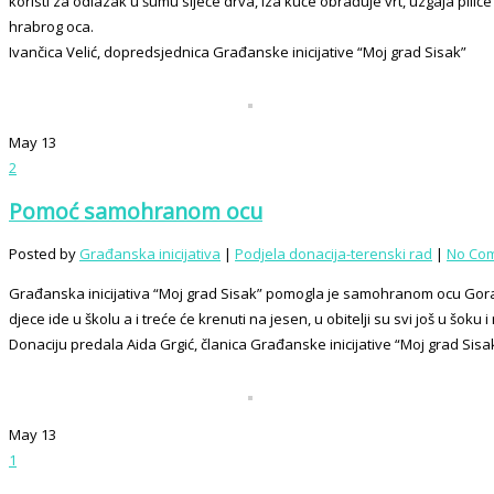
koristi za odlazak u šumu siječe drva, iza kuće obrađuje vrt, uzgaja pilić
hrabrog oca.
Ivančica Velić, dopredsjednica Građanske inicijative “Moj grad Sisak”
May
13
2
Pomoć samohranom ocu
Posted by
Građanska inicijativa
|
Podjela donacija-terenski rad
|
No Co
Građanska inicijativa “Moj grad Sisak” pomogla je samohranom ocu Goran
djece ide u školu a i treće će krenuti na jesen, u obitelji su svi još u š
Donaciju predala Aida Grgić, članica Građanske inicijative “Moj grad Sisa
May
13
1