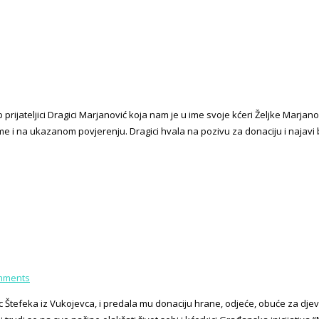
prijateljici Dragici Marjanović koja nam je u ime svoje kćeri Željke Marjano
tome i na ukazanom povjerenju. Dragici hvala na pozivu za donaciju i najav
mments
tefeka iz Vukojevca, i predala mu donaciju hrane, odjeće, obuće za djevojčic