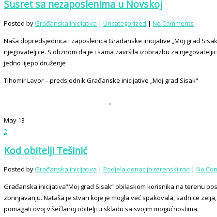
Susret sa nezaposlenima u Novskoj
Posted by
Građanska inicijativa
|
Uncategorized
|
No Comments
Naša dopredsjednica i zaposlenica Građanske inicijative „Moj grad Sisak
njegovateljice. S obzirom da je i sama završila izobrazbu za njegovatelji
jedno lijepo druženje …
Tihomir Lavor – predsjednik Građanske inicijative „Moj grad Sisak“
May
13
2
Kod obitelji Tešinić
Posted by
Građanska inicijativa
|
Podjela donacija-terenski rad
|
No Co
Građanska inicijativa”Moj grad Sisak” obilaskom korisnika na terenu posje
zbrinjavanju. Nataša je stvari koje je mogla već spakovala, sadnice zelja
pomagati ovoj višečlanoj obitelji u skladu sa svojim mogućnostima.