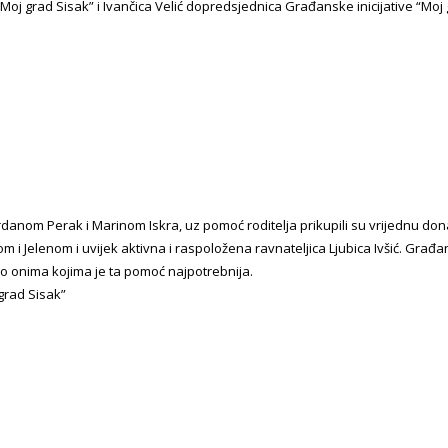
oj grad Sisak” i Ivančica Velić dopredsjednica Građanske inicijative “Moj
rdanom Perak i Marinom Iskra, uz pomoć roditelja prikupili su vrijednu donac
m i Jelenom i uvijek aktivna i raspoložena ravnateljica Ljubica Ivšić. Građa
o onima kojima je ta pomoć najpotrebnija.
grad Sisak”