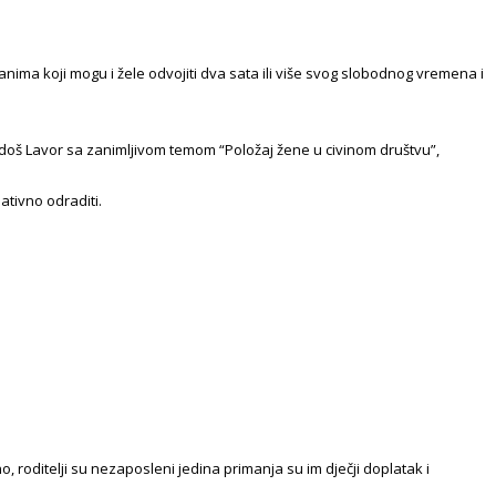
nima koji mogu i žele odvojiti dva sata ili više svog slobodnog vremena i
edoš Lavor sa zanimljivom temom “Položaj žene u civinom društvu”,
ativno odraditi.
, roditelji su nezaposleni jedina primanja su im dječji doplatak i