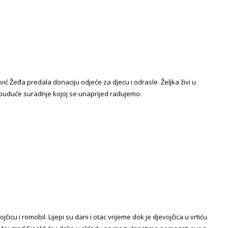
vić Žeđa predala donaciju odjeće za djecu i odrasle. Željka živi u
i buduće suradnje kojoj se unaprijed radujemo.
u i romobil. Lijepi su dani i otac vrijeme dok je djevojčica u vrtiću