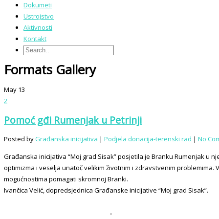
Dokumeti
Ustrojstvo
Aktivnosti
Kontakt
Formats Gallery
May
13
2
Pomoć gđi Rumenjak u Petrinji
Posted by
Građanska inicijativa
|
Podjela donacija-terenski rad
|
No Co
Građanska inicijativa “Moj grad Sisak” posjetila je Branku Rumenjak u nj
optimizma i veselja unatoč velikim životnim i zdravstvenim problemima. V
mogućnostima pomagati skromnoj Branki.
Ivančica Velić, dopredsjednica Građanske inicijative “Moj grad Sisak”.