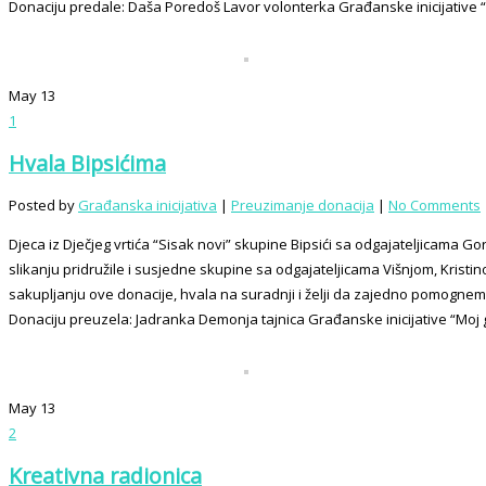
Donaciju predale: Daša Poredoš Lavor volonterka Građanske inicijative “M
May
13
1
Hvala Bipsićima
Posted by
Građanska inicijativa
|
Preuzimanje donacija
|
No Comments
Djeca iz Dječjeg vrtića “Sisak novi” skupine Bipsići sa odgajateljicama Go
slikanju pridružile i susjedne skupine sa odgajateljicama Višnjom, Kristino
sakupljanju ove donacije, hvala na suradnji i želji da zajedno pomognem
Donaciju preuzela: Jadranka Demonja tajnica Građanske inicijative “Moj 
May
13
2
Kreativna radionica