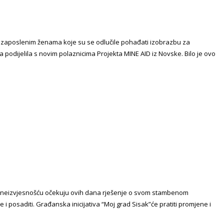
 nezaposlenim ženama koje su se odlučile pohađati izobrazbu za
 podijelila s novim polaznicima Projekta MINE AID iz Novske. Bilo je ovo
i, sa neizvjesnošću očekuju ovih dana rješenje o svom stambenom
i posaditi. Građanska inicijativa “Moj grad Sisak”će pratiti promjene i