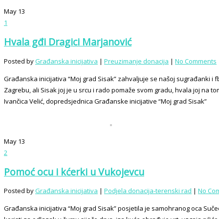
May
13
1
Hvala gđi Dragici Marjanović
Posted by
Građanska inicijativa
|
Preuzimanje donacija
|
No Comments
Građanska inicijativa “Moj grad Sisak” zahvaljuje se našoj sugrađanki i fb 
Zagrebu, ali Sisak joj je u srcu i rado pomaže svom gradu, hvala joj na 
Ivančica Velić, dopredsjednica Građanske inicijative “Moj grad Sisak”
May
13
2
Pomoć ocu i kćerki u Vukojevcu
Posted by
Građanska inicijativa
|
Podjela donacija-terenski rad
|
No Co
Građanska inicijativa “Moj grad Sisak” posjetila je samohranog oca Sučec Š