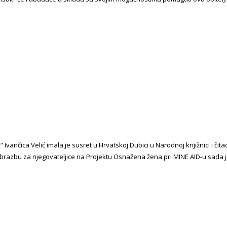
Ivančica Velić imala je susret u Hrvatskoj Dubici u Narodnoj knjižnici i či
obrazbu za njegovateljice na Projektu Osnažena žena pri MINE AID-u sada je