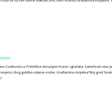
e i trudi se na sve načine olakšati život sebi i kćerkici.Građanska inicijati
mments
u Cvetkoviću iz Preloščice donacijom hrane i igračaka. Samohrani otac je
oku i nevjerici zbog gubitka voljene osobe. Građanska inicijativa”Moj grad S
k”